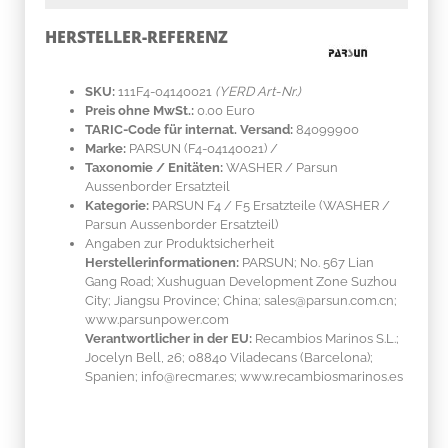
HERSTELLER-REFERENZ
SKU:
111F4-04140021
(YERD Art-Nr.)
Preis ohne MwSt.:
0.00 Euro
TARIC-Code für internat. Versand:
84099900
Marke:
PARSUN
(F4-04140021)
/
Taxonomie / Enitäten:
WASHER / Parsun
Aussenborder Ersatzteil
Kategorie:
PARSUN F4 / F5 Ersatzteile (WASHER /
Parsun Aussenborder Ersatzteil)
Angaben zur Produktsicherheit
Herstellerinformationen:
PARSUN; No. 567 Lian
Gang Road; Xushuguan Development Zone Suzhou
City; Jiangsu Province; China; sales@parsun.com.cn;
www.parsunpower.com
Verantwortlicher in der EU:
Recambios Marinos S.L.;
Jocelyn Bell, 26; 08840 Viladecans (Barcelona);
Spanien; info@recmar.es; www.recambiosmarinos.es