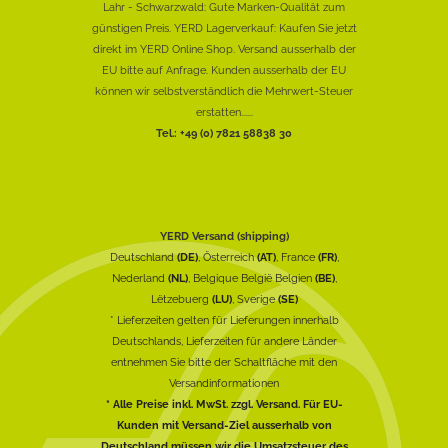
Lahr - Schwarzwald: Gute Marken-Qualität zum
günstigen Preis. YERD Lagerverkauf: Kaufen Sie jetzt
direkt im YERD Online Shop. Versand ausserhalb der
EU bitte auf Anfrage. Kunden ausserhalb der EU
können wir selbstverständlich die Mehrwert-Steuer
erstatten......
Tel.: +49 (0) 7821 58838 30
YERD Versand (shipping)
Deutschland
(DE)
, Österreich
(AT)
, France
(FR)
,
Nederland
(NL)
, Belgique België Belgien
(BE)
,
Lëtzebuerg
(LU)
, Sverige
(SE)
* Lieferzeiten gelten für Lieferungen innerhalb
Deutschlands, Lieferzeiten für andere Länder
entnehmen Sie bitte der Schaltfläche mit den
Versandinformationen
* Alle Preise inkl. MwSt. zzgl. Versand. Für EU-
Kunden mit Versand-Ziel ausserhalb von
Deutschland müssen wir die Umsatzsteuer des