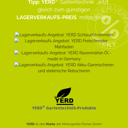
®
Tipp:
YERD
Gartentechnik
...jetzt
gleich zum günstigen
LAGERVERKAUFS-PREIS
mitbestellen!
®
YERD
Gartentechnik-Produkte
YERD
ist eine
Marke
der Motorgeräte Fischer GmbH