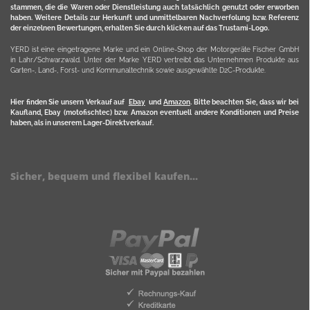
stammen, die die Waren oder Dienstleistung auch tatsächlich genutzt oder erworben
haben. Weitere Details zur Herkunft und unmittelbaren Nachverfolung bzw. Referenz
der einzelnen Bewertungen, erhalten Sie durch klicken auf das Trustami-Logo.
YERD ist eine eingetragene Marke und ein Online-Shop der Motorgeräte Fischer GmbH
in Lahr/Schwarzwald. Unter der Marke YERD vertreibt das Unternehmen Produkte aus
Garten-, Land-, Forst- und Kommunaltechnik sowie ausgewählte D2C-Produkte.
Hier finden Sie unsern Verkauf auf
Ebay
und
Amazon
. Bitte beachten Sie, dass wir bei
Kaufland, Ebay (motofischtec) bzw. Amazon eventuell andere Konditionen und Preise
haben, als in unserem Lager-Direktverkauf.
Sicher, bequem und flexibel kaufen...