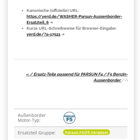
Kanonische (offizielle) URL:
https://yerd.de/WASHER-Parsun-Aussenborder-
Ersatzteil_6
➔
Kurze URL-Schreibweise für Browser-Eingabe:
yerd.de/?a=17521
➔
« / Ersatz-Teile passend für PARSUN F4 / F5 Benzin-
Aussenborder
/
∴
Produkteigenschaft
Wert
Außenborder
Motor-Typ:
Parsun F4/F5 Vergaser
Ersatzteil Gruppe: