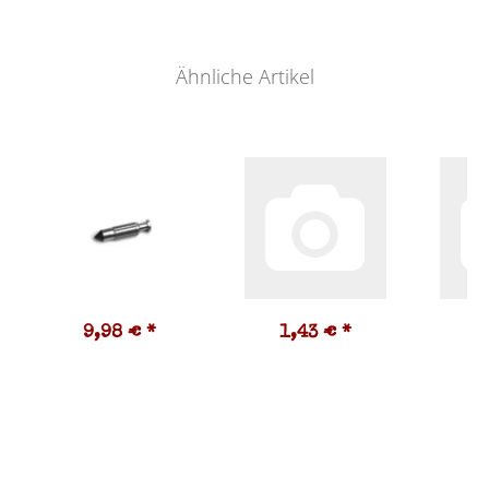
Ähnliche Artikel
9,98 €
*
1,43 €
*
2