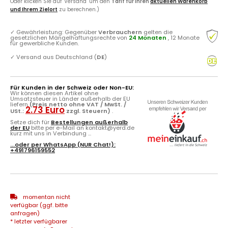
Oder klicken Sie auf "Versand" um den
Tarif für Ihren
aktuellen Warenkorb
und Ihrem Zielort
zu berechnen.)
✓
Gewährleistung: Gegenüber
Verbrauchern
gelten die
gesetzlichen Mängelhaftungsrechte von
24 Monaten
, 12 Monate
für gewerbliche Kunden.
✓
Versand aus Deutschland (
DE
)
Für Kunden in der Schweiz oder Non-EU:
Wir können diesen Artikel ohne
Umsatzsteuer in Länder außerhalb der EU
liefern
(Preis netto ohne VAT / MwSt. /
2.73 Euro
USt.:
zzgl. Steuern)
.
Setze dich für
Bestellungen außerhalb
der EU
bitte per e-Mail an kontakt@yerd.de
kurz mit uns in Verbindung ...
...oder per
WhatsApp
(NUR Chat!):
+491796159552
momentan nicht
verfügbar (ggf. bitte
anfragen)
* letzter verfügbarer