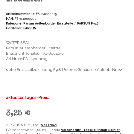
Artikelnummer:
111F8-04000015
HAN:
F8-04000015
Kategorie:
Parsun Außenborder Ersatzteile
/
PARSUN F-9.8
Hersteller:
PARSUN
WATER SEAL
Parsun Aussenborder Ersatzteil
Entspricht Tohatsu 3V1-60042-0
Art.Nr. 111F8-04000015
siehe Ersatzteilzeichnung F9.8 Unteres Gehäuse + Antrieb, Nr. 22
aktueller Tages-Preis:
3,25 €
✓
inkl. 19% USt. , zzgl.
Versand
(Versandgewicht: 0,00 kg - Unsere
Versandtarif-Tabelle finden Sie hier
.