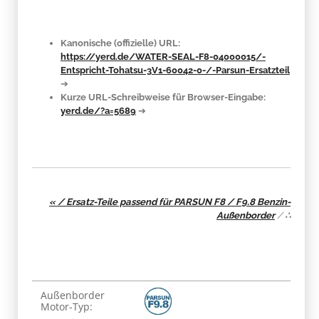
Kanonische (offizielle) URL:
https://yerd.de/WATER-SEAL-F8-04000015/-
Entspricht-Tohatsu-3V1-60042-0-/-Parsun-Ersatzteil
➔
Kurze URL-Schreibweise für Browser-Eingabe:
yerd.de/?a=5689
➔
« / Ersatz-Teile passend für PARSUN F8 / F9.8 Benzin-
Außenborder
/
∴
Produkteigenschaft
Wert
Außenborder
Motor-Typ: