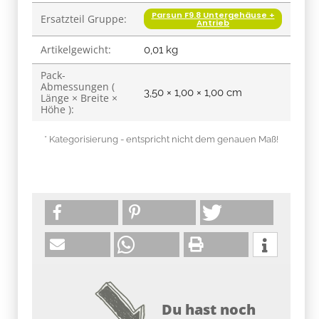
Parsun F9.8 Untergehäuse +
Ersatzteil Gruppe:
Antrieb
Artikelgewicht:
0,01
kg
Pack-
Abmessungen (
3,50 × 1,00 × 1,00 cm
Länge × Breite ×
Höhe ):
* Kategorisierung - entspricht nicht dem genauen Maß!
Du hast noch