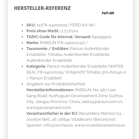
HERSTELLER-REFERENZ
SKU:
111F8-04000015
(YERD Art-Nr.)
Preis ohne MwSt.:
2.73 Euro
TARIC-Code für internat. Versand:
84099900
Marke:
PARSUN
(F8-04000015)
/
Taxonomie / Enitäten:
Parsun Außenborder
Ersatzteile, Tohatsu Außenborder Ersatzteile,
Außenborder Ersatzteile
Kategorie:
Parsun Außenborder Ersatzteile (WATER
SEAL F8-04000015/ Entspricht Tohatsu 3V1-60042-0
/ Parsun Ersatzteil)
Angaben zur Produktsicherheit
Herstellerinformationen:
PARSUN; No. 567 Lian
Gang Road; Xushuguan Development Zone Suzhou
City; Jiangsu Province; China; sales@parsun.com.cn;
www.parsunpower.com
Verantwortlicher in der EU:
Recambios Marinos S.L.;
Jocelyn Bell, 26; 08840 Viladecans (Barcelona);
Spanien; info@recmar.es; www.recambiosmarinos.es