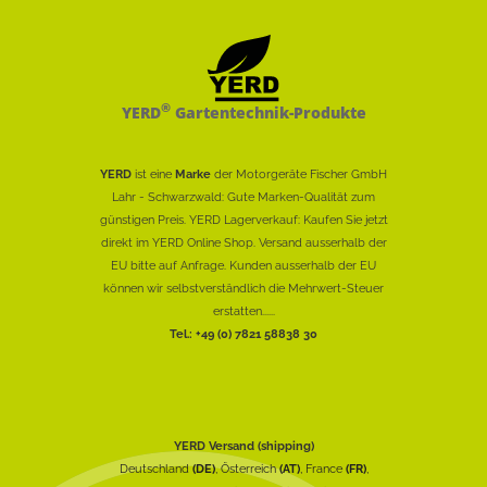
®
YERD
Gartentechnik-Produkte
YERD
ist eine
Marke
der Motorgeräte Fischer GmbH
Lahr - Schwarzwald: Gute Marken-Qualität zum
günstigen Preis. YERD Lagerverkauf: Kaufen Sie jetzt
direkt im YERD Online Shop. Versand ausserhalb der
EU bitte auf Anfrage. Kunden ausserhalb der EU
können wir selbstverständlich die Mehrwert-Steuer
erstatten......
Tel.: +49 (0) 7821 58838 30
YERD Versand (shipping)
Deutschland
(DE)
, Österreich
(AT)
, France
(FR)
,