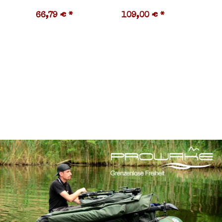
66,79 €
*
109,00 €
*
9