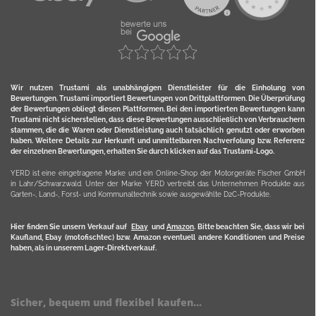
Wir nutzen Trustami als unabhängigen Dienstleister für die Einholung von
Bewertungen. Trustami importiert Bewertungen von Drittplattformen. Die Überprüfung
der Bewertungen obliegt diesen Plattformen. Bei den importierten Bewertungen kann
Trustami nicht sicherstellen, dass diese Bewertungen ausschließlich von Verbrauchern
stammen, die die Waren oder Dienstleistung auch tatsächlich genutzt oder erworben
haben. Weitere Details zur Herkunft und unmittelbaren Nachverfolung bzw. Referenz
der einzelnen Bewertungen, erhalten Sie durch klicken auf das Trustami-Logo.
YERD ist eine eingetragene Marke und ein Online-Shop der Motorgeräte Fischer GmbH
in Lahr/Schwarzwald. Unter der Marke YERD vertreibt das Unternehmen Produkte aus
Garten-, Land-, Forst- und Kommunaltechnik sowie ausgewählte D2C-Produkte.
Hier finden Sie unsern Verkauf auf
Ebay
und
Amazon
. Bitte beachten Sie, dass wir bei
Kaufland, Ebay (motofischtec) bzw. Amazon eventuell andere Konditionen und Preise
haben, als in unserem Lager-Direktverkauf.
Sicher, bequem und flexibel kaufen...