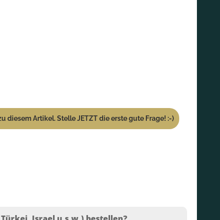
u diesem Artikel. Stelle JETZT die erste gute Frage! :-)
ürkei, Israel u.s.w.) bestellen?