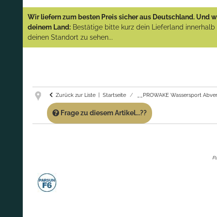
YAMAHA und PARSUN Außenborder
Wir liefern zum besten Preis sicher aus Deutschland. Und wi
(Abverkauf)!
deinem Land:
Bestätige bitte kurz dein Lieferland innerhal
deinen Standort zu sehen...
GARANTIE UND SERVICE:
Du erhältst über
diese Seite weiterhin Support für PROWAKE
Artikel!
Fragen?
Ruf uns für Fragen zu PROWAKE
Artikeln einfach an!
Zurück zur Liste
Startseite
__PROWAKE Wassersport Abver
Frage zu diesem Artikel...??
Pa