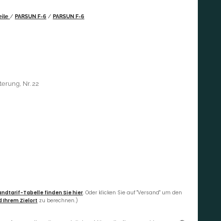
eile
/
PARSUN F-6
/
PARSUN F-6
erung, Nr. 22
ndtarif-Tabelle finden Sie hier
. Oder klicken Sie auf "Versand" um den
 Ihrem Zielort
zu berechnen.)