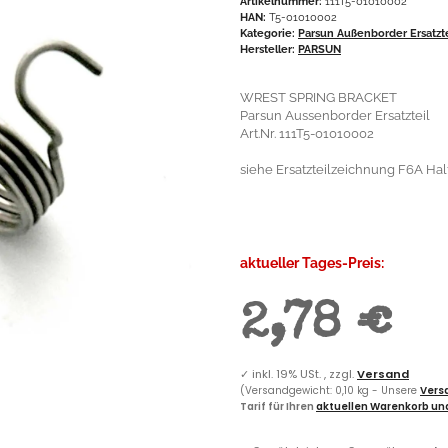
Artikelnummer:
111T5-01010002
HAN:
T5-01010002
Kategorie:
Parsun Außenborder Ersatzt
Hersteller:
PARSUN
WREST SPRING BRACKET
Parsun Aussenborder Ersatzteil
Art.Nr. 111T5-01010002
siehe Ersatzteilzeichnung F6A Halt
aktueller Tages-Preis:
2,78 €
✓
inkl. 19% USt. , zzgl.
Versand
(Versandgewicht: 0,10 kg - Unsere
Versa
Tarif für Ihren
aktuellen Warenkorb und