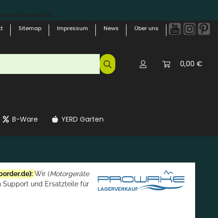
 weitergeleitet...
t
Sitemap
Impressum
News
Über uns
0,00 €
B-Ware
YERD Garten
border.de
):
Wir (
Motorgeräte
 Support und Ersatzteile für