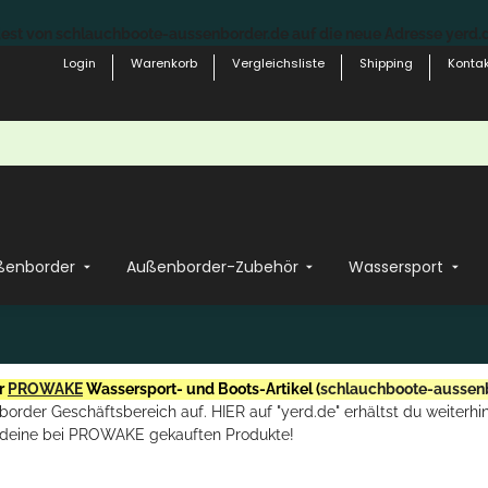
st von schlauchboote-aussenborder.de auf die neue Adresse yerd.de
Login
Warenkorb
Vergleichsliste
Shipping
Kontak
ßenborder
Außenborder-Zubehör
Wassersport
r
PROWAKE
Wassersport- und Boots-Artikel (
schlauchboote-aussen
rder Geschäftsbereich auf. HIER auf "yerd.de" erhältst du weiterhin
deine bei PROWAKE gekauften Produkte!