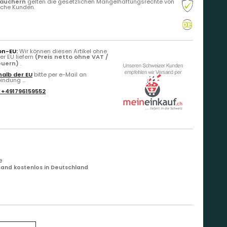
rauchern
gelten die gesetzlichen Mängelhaftungsrechte von
liche Kunden.
on-EU:
Wir können diesen Artikel ohne
r EU liefern
(Preis netto ohne VAT /
teuern)
.
alb der EU
bitte per e-Mail an
ndung ...
:
+491796159552
e
and kostenlos in Deutschland