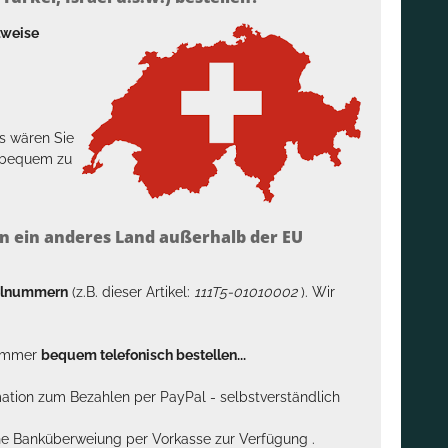
lweise
s wären Sie
h bequem zu
n ein anderes Land außerhalb der EU
kelnummern
(z.B. dieser Artikel:
111T5-01010002
). Wir
n immer
bequem telefonisch bestellen...
rmation zum Bezahlen per PayPal - selbstverständlich
sche Banküberweiung per Vorkasse zur Verfügung .