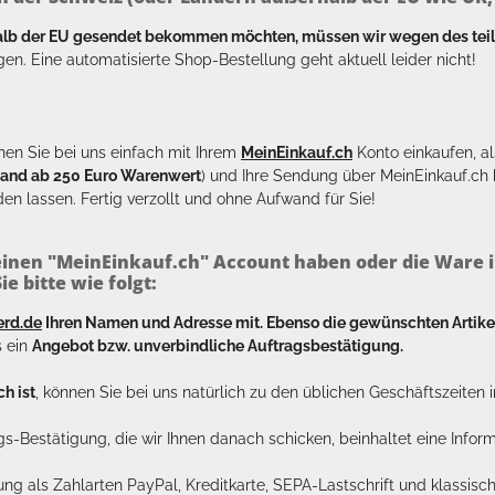
halb der EU gesendet bekommen möchten, müssen wir wegen des tei
en. Eine automatisierte Shop-Bestellung geht aktuell leider nicht!
en Sie bei uns einfach mit Ihrem
MeinEinkauf.ch
Konto einkaufen, al
sand ab 250 Euro Warenwert
) und Ihre Sendung über MeinEinkauf.c
en lassen. Fertig verzollt und ohne Aufwand für Sie!
inen "MeinEinkauf.ch" Account haben oder die Ware i
e bitte wie folgt:
erd.de
Ihren Namen und Adresse mit. Ebenso die gewünschten Arti
s ein
Angebot bzw. unverbindliche Auftragsbestätigung.
h ist
, können Sie bei uns natürlich zu den üblichen Geschäftszeite
ags-Bestätigung, die wir Ihnen danach schicken, beinhaltet eine Info
lung als Zahlarten PayPal, Kreditkarte, SEPA-Lastschrift und klassi