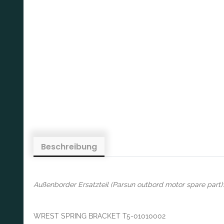
Beschreibung
Außenborder Ersatzteil (Parsun outbord motor spare part):
WREST SPRING BRACKET T5-01010002