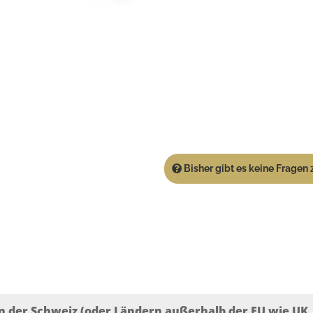
Bisher gibt es keine Fragen z
n der Schweiz (oder Ländern außerhalb der EU wie UK, T