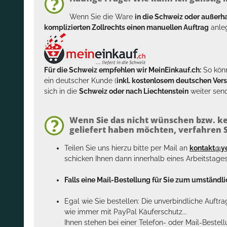
Wenn Sie die Ware
in die Schweiz oder außer
komplizierten Zollrechts einen manuellen Auftrag
anleg
Für die Schweiz empfehlen wir MeinEinkauf.ch:
So könn
ein deutscher Kunde (
inkl. kostenlosem deutschen Ver
sich in die
Schweiz oder nach Liechtenstein
weiter send
Wenn Sie das nicht wünschen bzw. ke
geliefert haben möchten, verfahren Si
Teilen Sie uns hierzu bitte per Mail an
kontakt@y
schicken Ihnen dann innerhalb eines Arbeitstage
Falls eine Mail-Bestellung für Sie zum umständlic
Egal wie Sie bestellen: Die unverbindliche Auftr
wie immer mit PayPal Käuferschutz...
Ihnen stehen bei einer Telefon- oder Mail-Bestel