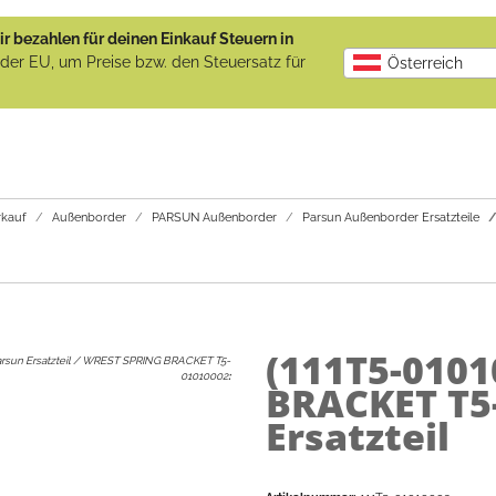
r bezahlen für deinen Einkauf Steuern in
b der EU, um Preise bzw. den Steuersatz für
Österreich
kauf
Außenborder
PARSUN Außenborder
Parsun Außenborder Ersatzteile
(111T5-010
rsun Ersatzteil / WREST SPRING BRACKET T5-
01010002
:
BRACKET T5
Ersatzteil