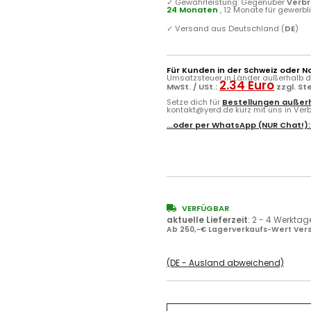
✓
Gewährleistung: Gegenüber
Verb
24 Monaten
, 12 Monate für gewerb
✓
Versand aus Deutschland (
DE
)
Für Kunden in der Schweiz oder N
Umsatzsteuer in Länder außerhalb de
2.34 Euro
MwSt. / USt.:
zzgl. S
Setze dich für
Bestellungen außerh
kontakt@yerd.de kurz mit uns in Verbi
...oder per
WhatsApp
(NUR Chat!)
VERFÜGBAR
aktuelle Lieferzeit
:
2 - 4 Werktag
Ab 250,-€ Lagerverkaufs-Wert Vers
(DE - Ausland abweichend)