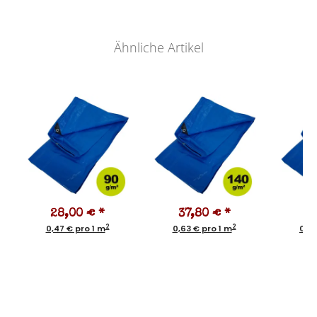
Ähnliche Artikel
28,00 €
*
37,80 €
*
1
2
2
0,47 € pro 1 m
0,63 € pro 1 m
0,97