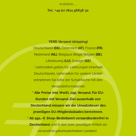
erstatten......
Tel.: +49 (0) 7821 58838 30
YERD Versand (shipping)
Deutschland
(DE)
, Österreich
(AT)
, France
(FR)
,
Nederland
(NL)
, Belgique België Belgien
(BE)
,
Lëtzebuerg
(LU)
, Sverige
(SE)
* Lieferzeiten gelten für Lieferungen innerhalb
Deutschlands, Lieferzeiten für andere Länder
entnehmen Sie bitte der Schaltfläche mit den
Versandinformationen
* Alle Preise inkl. MwSt. zzgl. Versand. Für EU-
Kunden mit Versand-Ziel ausserhalb von
Deutschland müssen wir die Umsatzsteuer des
jeweiligen EU-Mitgliedsstaates berechnen.
* Ab 250,-€ Shop-Bestellwert versandkostenfrei in
Deutschland
und in den beim jeweiligen Artikel als
versandfrei gekennzeichneten Ländern!