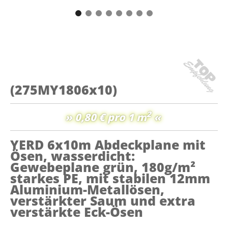
(275MY1806x10)
2
» 0,80 € pro 1 m
«
YERD 6x10m Abdeckplane mit
Ösen, wasserdicht:
Gewebeplane grün, 180g/m²
starkes PE, mit stabilen 12mm
Aluminium-Metallösen,
verstärkter Saum und extra
verstärkte Eck-Ösen