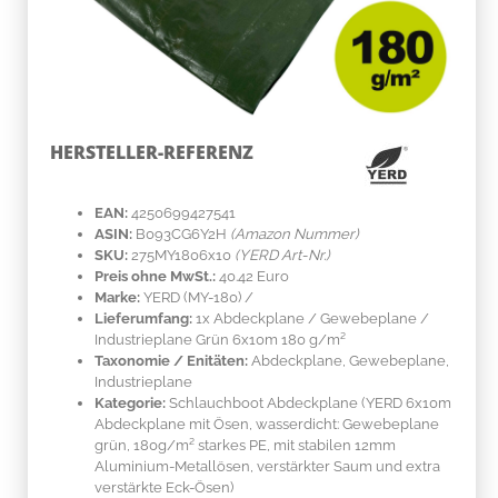
HERSTELLER-REFERENZ
EAN:
4250699427541
ASIN:
B093CG6Y2H
(Amazon Nummer)
SKU:
275MY1806x10
(YERD Art-Nr.)
Preis ohne MwSt.:
40.42 Euro
Marke:
YERD
(MY-180)
/
Lieferumfang:
1x Abdeckplane / Gewebeplane /
Industrieplane Grün 6x10m 180 g/m²
Taxonomie / Enitäten:
Abdeckplane, Gewebeplane,
Industrieplane
Kategorie:
Schlauchboot Abdeckplane (YERD 6x10m
Abdeckplane mit Ösen, wasserdicht: Gewebeplane
grün, 180g/m² starkes PE, mit stabilen 12mm
Aluminium-Metallösen, verstärkter Saum und extra
verstärkte Eck-Ösen)