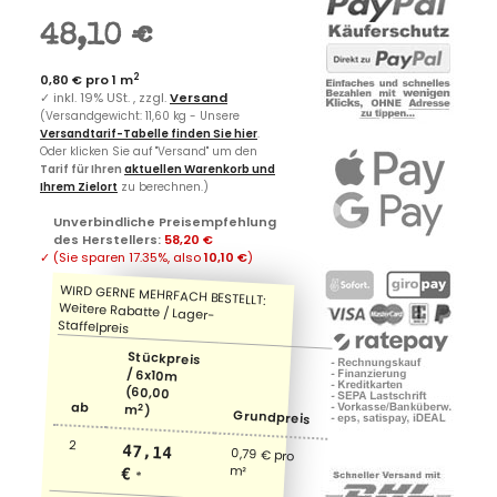
48,10 €
2
0,80 € pro 1 m
✓
inkl. 19% USt. , zzgl.
Versand
(Versandgewicht: 11,60 kg - Unsere
Versandtarif-Tabelle finden Sie hier
.
Oder klicken Sie auf "Versand" um den
Tarif für Ihren
aktuellen Warenkorb und
Ihrem Zielort
zu berechnen.)
Unverbindliche Preisempfehlung
des Herstellers
:
58,20 €
✓
(Sie sparen
17.35%
, also
10,10 €
)
Stückpreis
/ 6x10m
(60,00
ab
2
m
)
Grundpreis
2
47,14
0,79 € pro
m²
€
*