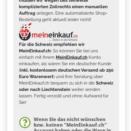
müssen wir wegen des teilweise
komplizierten Zollrechts einen manuellen
Auftrag
anlegen. Eine automatisierte Shop-
Bestellung geht aktuell leider nicht!
Für die Schweiz empfehlen wir
MeinEinkauf.ch:
So können Sie bei uns
einfach mit Ihrem
MeinEinkauf.ch
Konto
einkaufen, als wären Sie ein deutscher Kunde
(
inkl. kostenlosem deutschen Versand ab 250
Euro Warenwert
) und Ihre Sendung über
MeinEinkauf.ch bequem zu sich in die
Schweiz
oder nach Liechtenstein
weiter senden
lassen. Fertig verzollt und ohne Aufwand für
Sie!
Wenn Sie das nicht wünschen
bzw. keinen "MeinEinkauf.ch"
Account haben oder die Ware in