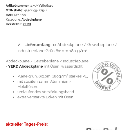
Artikelnummer:
275MY1806x10
GTIN (EAN):
4250699427541
HAN:
MY-180
Kategorie:
Abdeckplane
Hersteller:
YERD
✔
Lieferumfang:
1x Abdeckplane / Gewebeplane /
Industrieplane Grün 6x10m 180 g/m²
Abdeckplane / Gewebeplane / Industrieplane
-
YERD Abdeckplane
mit Ösen, wasserdicht:
Plane grün, 6x10m, 180g/m² starkes PE,
mit stabilen 12mm Aluminium-
Metallösen,
umlaufendes Verstärkungsband
extra verstärkte Ecken mit Ösen.
aktueller Tages-Preis: