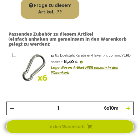
Frage zu diesem
Artikel...??
Passendes Zubehör zu diesem Artikel
(einfach anhaken um gemeinsam in den Warenkorb
gelegt zu werden):
1
x
6x Edelstahl Karabiner-Haken 7 x 70 mm, YERD
8,40
basics
+
€
Lege diesen Artikel
HIER einzeln in den
Warenkorb
6x10m
In den Warenkorb