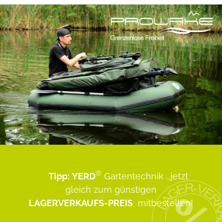
®
Tipp:
YERD
Gartentechnik
...jetzt
gleich zum günstigen
LAGERVERKAUFS-PREIS
mitbestellen!