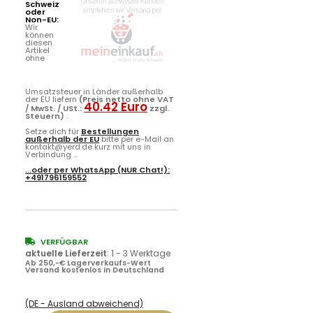
Schweiz
oder
Non-EU:
Wir
können
diesen
Artikel
ohne
Umsatzsteuer in Länder außerhalb
der EU liefern
(Preis netto ohne VAT
40.42 Euro
/ MwSt. / USt.:
zzgl.
Steuern)
.
Setze dich für
Bestellungen
außerhalb der EU
bitte per e-Mail an
kontakt@yerd.de kurz mit uns in
Verbindung ...
...oder per
WhatsApp
(NUR Chat!):
+491796159552
VERFÜGBAR
aktuelle Lieferzeit
:
1 - 3 Werktage
Ab 250,-€ Lagerverkaufs-Wert
Versand kostenlos in Deutschland
(DE - Ausland abweichend)