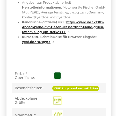
Angaben zur Produktsicherheit
Herstellerinformationen:
Motorgeräte Fischer GmbH
(Abt. YERD); Weingartenstr. 79; 77933 Lahr; Germany;
kontakt@yerd.de; www.yerd.de
Kanonische (offizielle) URL:
https://yerd.de/YERD-
Abdeckplane-mit-Oesen-wasserdicht-Plane-gruen-
6x10m-180g-qm-starkes-PE
➔
Kurze URL-Schreibweise für Browser-Eingabe:
yerd.de/?a=19310
➔
Produkteigenschaft
Wert
Farbe /
Oberfläche:
Besonderheiten:
YERD Lagerverkaufs-Edition
Abdeckplane
Größe:
Grammatur: