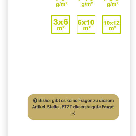
Bisher gibt es keine Fragen zu diesem
Artikel. Stelle JETZT die erste gute Frage!
:-)