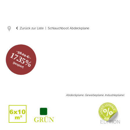
Zurück zur Liste
Schlauchboot Abdeckplane
58.20 €
17.35%
gespart
Abdeckplane, Gewebeplane, Industrieplane
: