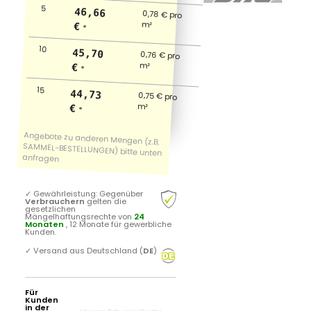
5
46,66
0,78 € pro
m²
€
*
10
45,70
0,76 € pro
m²
€
*
15
44,73
0,75 € pro
m²
€
*
✓
Gewährleistung: Gegenüber
Verbrauchern
gelten die
gesetzlichen
Mängelhaftungsrechte von
24
Monaten
, 12 Monate für gewerbliche
Kunden.
✓
Versand aus Deutschland (
DE
)
Für
Kunden
in der