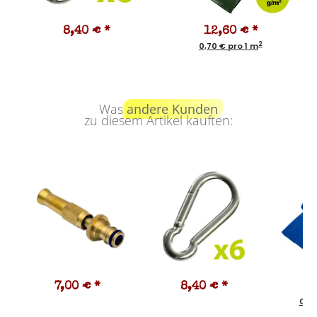
8,40 €
*
12,60 €
*
2
0,70 € pro 1 m
Was
andere Kunden
zu diesem Artikel kauften:
7,00 €
*
8,40 €
*
5
0,43