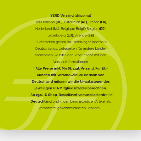
YERD Versand (shipping)
Deutschland
(DE)
, Österreich
(AT)
, France
(FR)
,
Nederland
(NL)
, Belgique België Belgien
(BE)
,
Lëtzebuerg
(LU)
, Sverige
(SE)
* Lieferzeiten gelten für Lieferungen innerhalb
Deutschlands, Lieferzeiten für andere Länder
entnehmen Sie bitte der Schaltfläche mit den
Versandinformationen
* Alle Preise inkl. MwSt. zzgl. Versand. Für EU-
Kunden mit Versand-Ziel ausserhalb von
Deutschland müssen wir die Umsatzsteuer des
jeweiligen EU-Mitgliedsstaates berechnen.
* Ab 250,-€ Shop-Bestellwert versandkostenfrei in
Deutschland
und in den beim jeweiligen Artikel als
versandfrei gekennzeichneten Ländern!