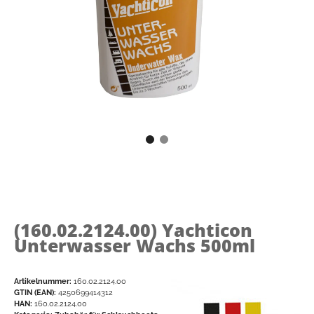
(160.02.2124.00)
Yachticon
Unterwasser Wachs 500ml
Artikelnummer:
160.02.2124.00
GTIN (EAN):
4250699414312
HAN:
160.02.2124.00