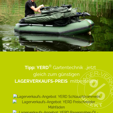
®
Tipp:
YERD
Gartentechnik
...jetzt
gleich zum günstigen
LAGERVERKAUFS-PREIS
mitbestellen!