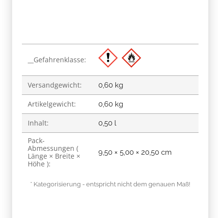
Produkteigenschaft
Wert
__Gefahrenklasse:
Versandgewicht:
0,60 kg
Artikelgewicht:
0,60
kg
Inhalt:
0,50 l
Pack-
Abmessungen (
9,50 × 5,00 × 20,50 cm
Länge × Breite ×
Höhe ):
* Kategorisierung - entspricht nicht dem genauen Maß!