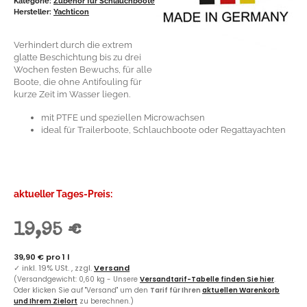
Kategorie:
Zubehör für Schlauchboote
Hersteller:
Yachticon
Verhindert durch die extrem
glatte Beschichtung bis zu drei
Wochen festen Bewuchs, für alle
Boote, die ohne Antifouling für
kurze Zeit im Wasser liegen.
mit PTFE und speziellen Microwachsen
ideal für Trailerboote, Schlauchboote oder Regattayachten
aktueller Tages-Preis:
19,95 €
39,90 € pro 1 l
✓
inkl. 19% USt. , zzgl.
Versand
(Versandgewicht: 0,60 kg - Unsere
Versandtarif-Tabelle finden Sie hier
.
Oder klicken Sie auf "Versand" um den
Tarif für Ihren
aktuellen Warenkorb
und Ihrem Zielort
zu berechnen.)