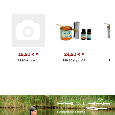
19,90 €
*
24,90 €
*
1
19,90 € pro 1 l
199,20 € pro 1 l
159,