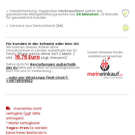
✓
Gewährleistung: Gegenüber
Verbrauchern
gelten die
gesetzlichen Mängelhaftungsrechte von
24 Monaten
, 12 Monate
für gewerbliche Kunden.
✓
Versand aus Deutschland (
DE
)
Für Kunden in der Schweiz oder Non-EU:
Wir können diesen Artikel ohne
Umsatzsteuer in Länder außerhalb der EU
liefern
(Preis netto ohne VAT / MwSt. /
16.76 Euro
USt.:
zzgl. Steuern)
.
Setze dich für
Bestellungen außerhalb
der EU
bitte per e-Mail an kontakt@yerd.de
kurz mit uns in Verbindung ...
...oder per
WhatsApp
(NUR Chat!):
+491796159552
momentan nicht
verfügbar (ggf. bitte
anfragen)
* letzter verfügbarer
Tages-Preis
Es werden
keine freien Bestände in