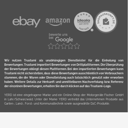
Wir nutzen Trustami als unabhängigen Dienstleister für die Einholung von
Bewertungen. Trustami importiert Bewertungen von Drittplattformen. Die Überprüfung
der Bewertungen obliegt diesen Plattformen. Bei den importierten Bewertungen kann
Trustami nicht sicherstellen, dass diese Bewertungen ausschließlich von Verbrauchern
stammen, die die Waren oder Dienstleistung auch tatsächlich genutzt oder erworben
haben. Weitere Details zur Herkunft und unmittelbaren Nachverfolung bzw. Referenz
der einzelnen Bewertungen, erhalten Sie durch klicken auf das Trustami-Logo.
YERD ist eine eingetragene Marke und ein Online-Shop der Motorgeräte Fischer GmbH
in Lahr/Schwarzwald. Unter der Marke YERD vertreibt das Unternehmen Produkte aus
Garten-, Land-, Forst- und Kommunaltechnik sowie ausgewählte D2C-Produkte.
Hier finden Sie unsern Verkauf auf
Ebay
und
Amazon
. Bitte beachten Sie, dass wir bei
Kaufland, Ebay (motofischtec) bzw. Amazon eventuell andere Konditionen und Preise
haben, als in unserem Lager-Direktverkauf.