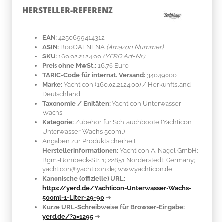
HERSTELLER-REFERENZ
EAN:
4250699414312
ASIN:
B00OAENLNA
(Amazon Nummer)
SKU:
160.02.2124.00
(YERD Art-Nr.)
Preis ohne MwSt.:
16.76 Euro
TARIC-Code für internat. Versand:
34049000
Marke:
Yachticon
(160.02.2124.00)
/ Herkunftsland
Deutschland
Taxonomie / Enitäten:
Yachticon Unterwasser
Wachs
Kategorie:
Zubehör für Schlauchboote (Yachticon
Unterwasser Wachs 500ml)
Angaben zur Produktsicherheit
Herstellerinformationen:
Yachticon A. Nagel GmbH;
Bgm.-Bombeck-Str. 1; 22851 Norderstedt; Germany;
yachticon@yachticon.de; www.yachticon.de
Kanonische (offizielle) URL:
https://yerd.de/Yachticon-Unterwasser-Wachs-
500ml-1-Liter-29-90
➔
Kurze URL-Schreibweise für Browser-Eingabe:
yerd.de/?a=1295
➔