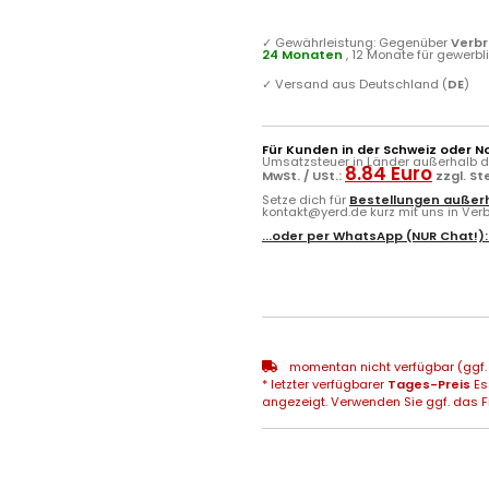
✓
Gewährleistung: Gegenüber
Verb
24 Monaten
, 12 Monate für gewerb
✓
Versand aus Deutschland (
DE
)
Für Kunden in der Schweiz oder N
Umsatzsteuer in Länder außerhalb de
8.84 Euro
MwSt. / USt.:
zzgl. S
Setze dich für
Bestellungen außerh
kontakt@yerd.de kurz mit uns in Verbi
...oder per
WhatsApp
(NUR Chat!)
momentan nicht verfügbar (ggf. 
* letzter verfügbarer
Tages-Preis
Es
angezeigt. Verwenden Sie ggf. das Fr