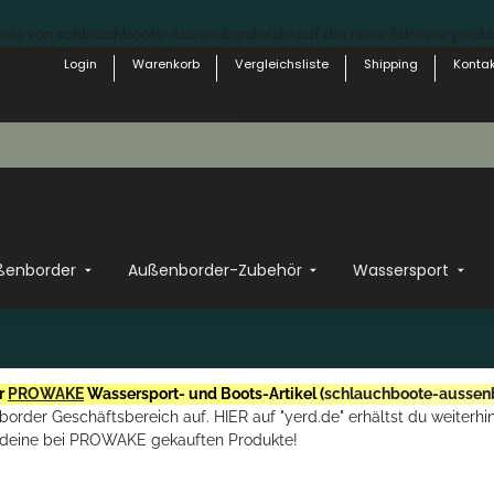
st von schlauchboote-aussenborder.de auf die neue Adresse yerd.de
Login
Warenkorb
Vergleichsliste
Shipping
Kontak
ßenborder
Außenborder-Zubehör
Wassersport
r
PROWAKE
Wassersport- und Boots-Artikel (
schlauchboote-aussen
rder Geschäftsbereich auf. HIER auf "yerd.de" erhältst du weiterhin
deine bei PROWAKE gekauften Produkte!