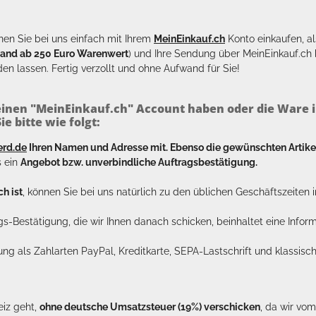
en Sie bei uns einfach mit Ihrem
MeinEinkauf.ch
Konto einkaufen, al
sand ab 250 Euro Warenwert
) und Ihre Sendung über MeinEinkauf.c
en lassen. Fertig verzollt und ohne Aufwand für Sie!
inen "MeinEinkauf.ch" Account haben oder die Ware i
e bitte wie folgt:
erd.de
Ihren Namen und Adresse mit. Ebenso die gewünschten Arti
s ein
Angebot bzw. unverbindliche Auftragsbestätigung.
h ist
, können Sie bei uns natürlich zu den üblichen Geschäftszeite
ags-Bestätigung, die wir Ihnen danach schicken, beinhaltet eine Info
lung als Zahlarten PayPal, Kreditkarte, SEPA-Lastschrift und klassi
eiz geht,
ohne deutsche Umsatzsteuer (19%) verschicken
, da wir vo