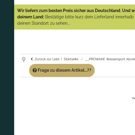
YAMAHA und PARSUN Außenborder
Wir liefern zum besten Preis sicher aus Deutschland. Und wi
(Abverkauf)!
deinem Land:
Bestätige bitte kurz dein Lieferland innerhal
deinen Standort zu sehen...
GARANTIE UND SERVICE:
Du erhältst über
diese Seite weiterhin Support für PROWAKE
Artikel!
Fragen?
Ruf uns für Fragen zu PROWAKE
Artikeln einfach an!
Zurück zur Liste
Startseite
__PROWAKE Wassersport Abver
Frage zu diesem Artikel...??
Ya