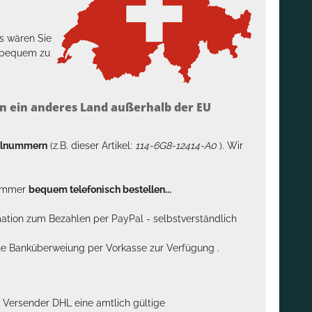
s wären Sie
h bequem zu
n ein anderes Land außerhalb der EU
kelnummern
(z.B. dieser Artikel:
114-6G8-12414-A0
). Wir
n immer
bequem telefonisch bestellen...
rmation zum Bezahlen per PayPal - selbstverständlich
sche Banküberweiung per Vorkasse zur Verfügung .
m Versender DHL eine amtlich gültige