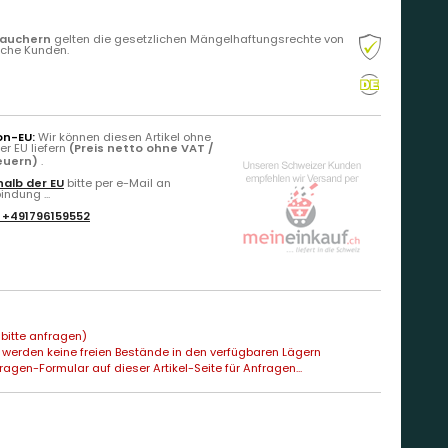
rauchern
gelten die gesetzlichen Mängelhaftungsrechte von
liche Kunden.
on-EU:
Wir können diesen Artikel ohne
r EU liefern
(Preis netto ohne VAT /
teuern)
.
alb der EU
bitte per e-Mail an
ndung ...
:
+491796159552
bitte anfragen)
 werden keine freien Bestände in den verfügbaren Lägern
agen-Formular auf dieser Artikel-Seite für Anfragen...