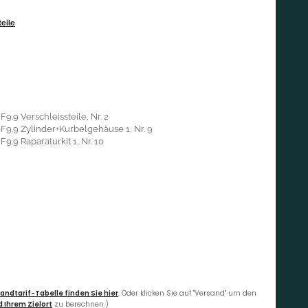
eile
9.9 Verschleissteile, Nr. 2
F9.9 Zylinder+Kurbelgehäuse 1, Nr. 9
9.9 Raparaturkit 1, Nr. 10
andtarif-Tabelle finden Sie hier
. Oder klicken Sie auf "Versand" um den
 Ihrem Zielort
zu berechnen.)