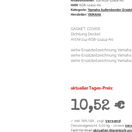
Artikelnummer:
114-6G8-12414-A0
HAN:
6G8-12414-A0
Kategorie:
Yamaha Außenborder Ersatzt
Hersteller:
YAMAHA
GASKET, COVER
Dichtung Deckel
Art.Nr.114-6G8-12414-A0
siehe Ersatzteilzeichnung Yamaha F
siehe Ersatzteilzeichnung Yamaha 
siehe Ersatzteilzeichnung Yamaha F
aktueller Tages-Preis:
10,52 €
✓
inkl. 19% USt. , zzgl.
Versand
(Versandgewicht: 0,00 kg - Unsere
Vers
Tarif für Ihren
aktuellen Warenkorb und