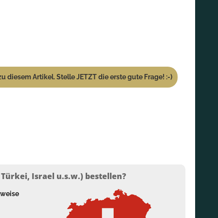
u diesem Artikel. Stelle JETZT die erste gute Frage! :-)
ürkei, Israel u.s.w.) bestellen?
lweise