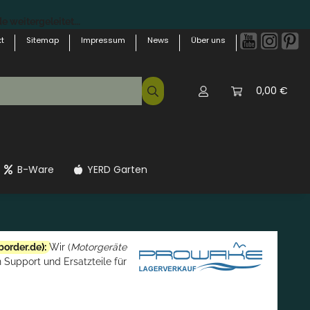
 weitergeleitet...
t
Sitemap
Impressum
News
Über uns
0,00 €
B-Ware
YERD Garten
border.de
):
Wir (
Motorgeräte
 Support und Ersatzteile für