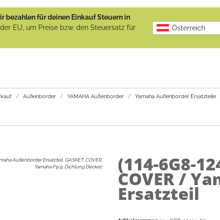
r bezahlen für deinen Einkauf Steuern in
b der EU, um Preise bzw. den Steuersatz für
Österreich
kauf
Außenborder
YAMAHA Außenborder
Yamaha Außenborder Ersatzteile
(114-6G8-12
maha Außenborder Ersatzteil, GASKET, COVER,
Yamaha F9.9, Dichtung Deckel
:
COVER / Ya
Ersatzteil