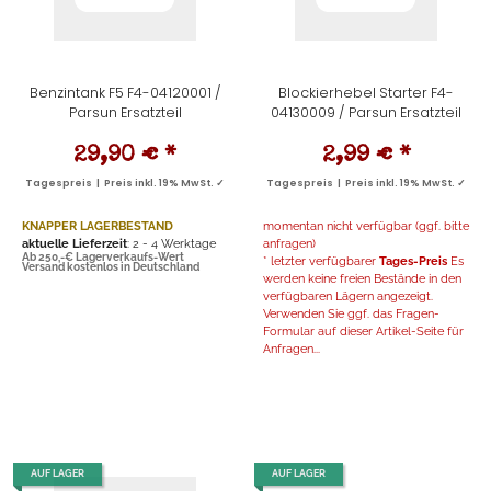
Benzintank F5 F4-04120001 /
Blockierhebel Starter F4-
Parsun Ersatzteil
04130009 / Parsun Ersatzteil
29,90 €
*
2,99 €
*
Tagespreis | Preis inkl. 19% MwSt. ✓
Tagespreis | Preis inkl. 19% MwSt. ✓
KNAPPER LAGERBESTAND
momentan nicht verfügbar (ggf. bitte
aktuelle Lieferzeit
: 2 - 4 Werktage
anfragen)
Ab 250,-€ Lagerverkaufs-Wert
* letzter verfügbarer
Tages-Preis
Es
Versand kostenlos in Deutschland
werden keine freien Bestände in den
verfügbaren Lägern angezeigt.
Verwenden Sie ggf. das Fragen-
Formular auf dieser Artikel-Seite für
Anfragen...
AUF LAGER
AUF LAGER