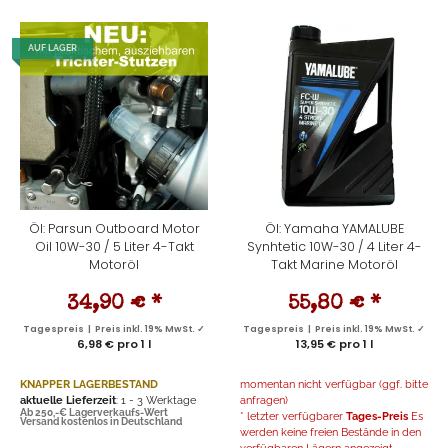
AUF LAGER
Öl: Parsun Outboard Motor
Öl: Yamaha YAMALUBE
Oil 10W-30 / 5 Liter 4-Takt
Synhtetic 10W-30 / 4 Liter 4-
Motoröl
Takt Marine Motoröl
34,90 €
*
55,80 €
*
Tagespreis | Preis inkl. 19% MwSt. ✓
Tagespreis | Preis inkl. 19% MwSt. ✓
6,98 € pro 1 l
13,95 € pro 1 l
KNAPPER LAGERBESTAND
momentan nicht verfügbar (ggf. bitte
aktuelle Lieferzeit
: 1 - 3 Werktage
anfragen)
Ab 250,-€ Lagerverkaufs-Wert
* letzter verfügbarer
Tages-Preis
Es
Versand kostenlos in Deutschland
werden keine freien Bestände in den
verfügbaren Lägern angezeigt.