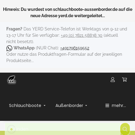
Hinweis: Du wurdest von schlauchboote-aussenborder.de auf die
neue Adresse yerd.de weitergeleitet...
Fragen?
Das YERD Service-Telefon ist Werktags von 9-12 und
13-17 Uhr für Sie verfügbar:
+49 (0) 7821 58838 30
(aktuell
nicht besetzt).
WhatsApp
(NUR Chat):
+491796159552
Oder nutze das Produktfragen-Formular auf der jeweiligen
Produktseite...
Schlauchboote
Außenborder
mehr...