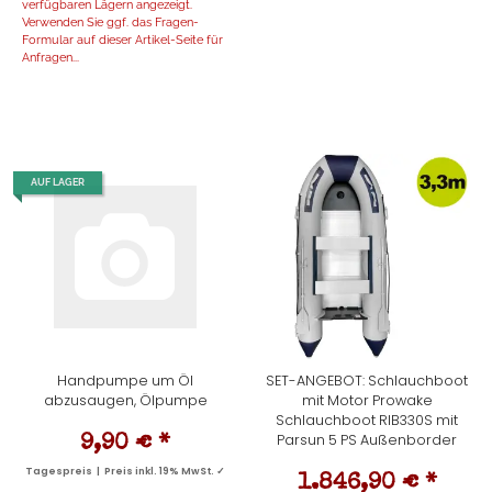
verfügbaren Lägern angezeigt.
Verwenden Sie ggf. das Fragen-
Formular auf dieser Artikel-Seite für
Anfragen...
AUF LAGER
Handpumpe um Öl
SET-ANGEBOT: Schlauchboot
abzusaugen, Ölpumpe
mit Motor Prowake
Schlauchboot RIB330S mit
Parsun 5 PS Außenborder
9,90 €
*
Tagespreis | Preis inkl. 19% MwSt. ✓
1.846,90 €
*