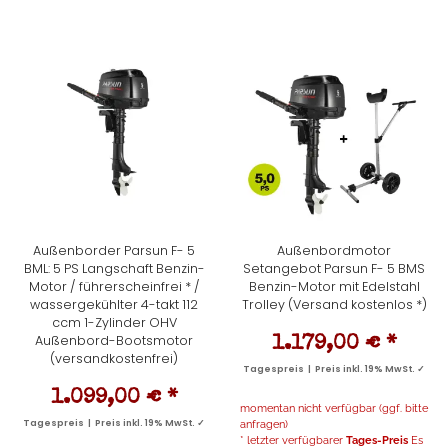
Außenborder Parsun F- 5
Außenbordmotor
BML: 5 PS Langschaft Benzin-
Setangebot Parsun F- 5 BMS
Motor / führerscheinfrei * /
Benzin-Motor mit Edelstahl
wassergekühlter 4-takt 112
Trolley (Versand kostenlos *)
ccm 1-Zylinder OHV
Außenbord-Bootsmotor
1.179,00 €
*
(versandkostenfrei)
Tagespreis | Preis inkl. 19% MwSt. ✓
1.099,00 €
*
momentan nicht verfügbar (ggf. bitte
Tagespreis | Preis inkl. 19% MwSt. ✓
anfragen)
* letzter verfügbarer
Tages-Preis
Es