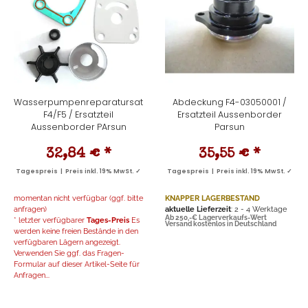
Wasserpumpenreparatursatz
Abdeckung F4-03050001 /
F4/F5 / Ersatzteil
Ersatzteil Aussenborder
Aussenborder PArsun
Parsun
32,84 €
*
35,55 €
*
Tagespreis | Preis inkl. 19% MwSt. ✓
Tagespreis | Preis inkl. 19% MwSt. ✓
momentan nicht verfügbar (ggf. bitte
KNAPPER LAGERBESTAND
anfragen)
aktuelle Lieferzeit
: 2 - 4 Werktage
Ab 250,-€ Lagerverkaufs-Wert
* letzter verfügbarer
Tages-Preis
Es
Versand kostenlos in Deutschland
werden keine freien Bestände in den
verfügbaren Lägern angezeigt.
Verwenden Sie ggf. das Fragen-
Formular auf dieser Artikel-Seite für
Anfragen...