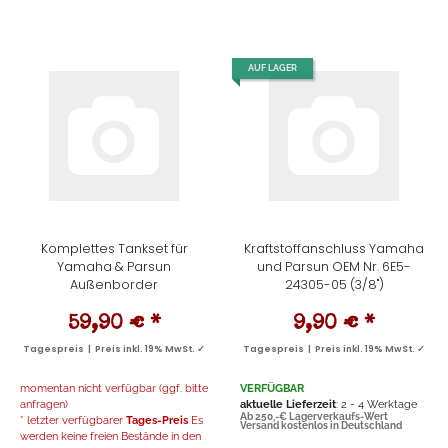
AUF LAGER
Komplettes Tankset für
Kraftstoffanschluss Yamaha
Yamaha & Parsun
und Parsun OEM Nr. 6E5-
Außenborder
24305-05 (3/8")
59,90 €
*
9,90 €
*
Tagespreis | Preis inkl. 19% MwSt. ✓
Tagespreis | Preis inkl. 19% MwSt. ✓
momentan nicht verfügbar (ggf. bitte
VERFÜGBAR
anfragen)
aktuelle Lieferzeit
: 2 - 4 Werktage
Ab 250,-€ Lagerverkaufs-Wert
* letzter verfügbarer
Tages-Preis
Es
Versand kostenlos in Deutschland
werden keine freien Bestände in den