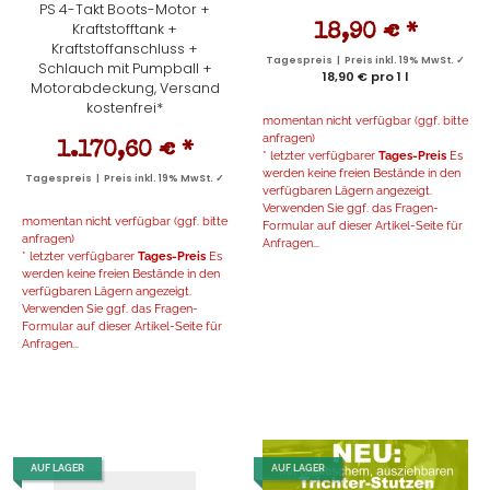
PS 4-Takt Boots-Motor +
Kraftstofftank +
18,90 €
*
Kraftstoffanschluss +
Tagespreis | Preis inkl. 19% MwSt. ✓
Schlauch mit Pumpball +
18,90 € pro 1 l
Motorabdeckung, Versand
kostenfrei*
momentan nicht verfügbar (ggf. bitte
anfragen)
1.170,60 €
*
* letzter verfügbarer
Tages-Preis
Es
werden keine freien Bestände in den
Tagespreis | Preis inkl. 19% MwSt. ✓
verfügbaren Lägern angezeigt.
Verwenden Sie ggf. das Fragen-
momentan nicht verfügbar (ggf. bitte
Formular auf dieser Artikel-Seite für
anfragen)
Anfragen...
* letzter verfügbarer
Tages-Preis
Es
werden keine freien Bestände in den
verfügbaren Lägern angezeigt.
Verwenden Sie ggf. das Fragen-
Formular auf dieser Artikel-Seite für
Anfragen...
AUF LAGER
AUF LAGER