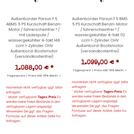
Außenborder Parsun F 5
Außenborder Parsun F 5 BMS:
ABMS: 5 PS Kurzschaft Benzin-
5 PS Kurzschaft Benzin-Motor
Motor / führerscheinfrei * /
/ führerscheinfrei * /
mit Ladespule /
wassergekühlter 4-takt 112
wassergekühlter 4-takt 148
ccm 1-Zylinder OHV
ccm 1-Zylinder OHV
Außenbord-Bootsmotor
Außenbord-Bootsmotor
(versandkostenfrei)
(versandkostenfrei)
1.099,00 €
*
1.088,00 €
*
Tagespreis | Preis inkl. 19% MwSt. ✓
Tagespreis | Preis inkl. 19% MwSt. ✓
momentan nicht verfügbar (ggf. bitte
anfragen)
momentan nicht verfügbar (ggf. bitte
* letzter verfügbarer
Tages-Preis
Es
anfragen)
werden keine freien Bestände in den
* letzter verfügbarer
Tages-Preis
Es
verfügbaren Lägern angezeigt.
werden keine freien Bestände in den
Verwenden Sie ggf. das Fragen-
verfügbaren Lägern angezeigt.
Formular auf dieser Artikel-Seite für
Verwenden Sie ggf. das Fragen-
Anfragen...
Formular auf dieser Artikel-Seite für
Anfragen...