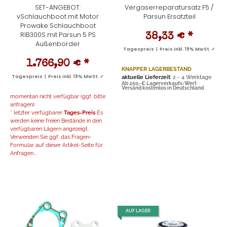
SET-ANGEBOT:
Vergaserreparatursatz F5 /
vSchlauchboot mit Motor
Parsun Ersatzteil
Prowake Schlauchboot
RIB300S mit Parsun 5 PS
38,33 €
*
Außenborder
Tagespreis | Preis inkl. 19% MwSt. ✓
1.766,90 €
*
KNAPPER LAGERBESTAND
Tagespreis | Preis inkl. 19% MwSt. ✓
aktuelle Lieferzeit
: 2 - 4 Werktage
Ab 250,-€ Lagerverkaufs-Wert
Versand kostenlos in Deutschland
momentan nicht verfügbar (ggf. bitte
anfragen)
* letzter verfügbarer
Tages-Preis
Es
werden keine freien Bestände in den
verfügbaren Lägern angezeigt.
Verwenden Sie ggf. das Fragen-
Formular auf dieser Artikel-Seite für
Anfragen...
AUF LAGER