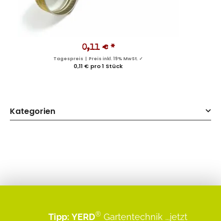
0,11 €
*
Tagespreis | Preis inkl. 19% MwSt. ✓
0,11 € pro 1 Stück
Kategorien
®
Tipp:
YERD
Gartentechnik
...jetzt