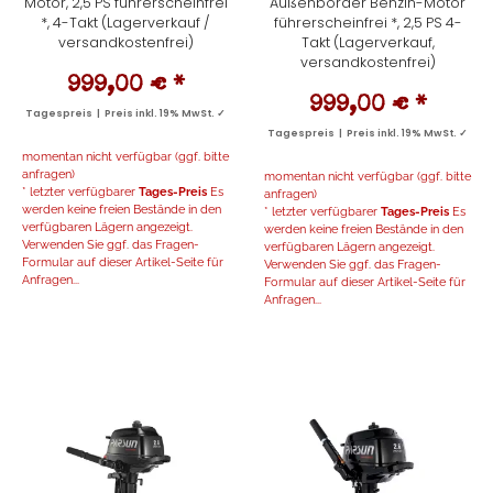
Motor, 2,5 PS führerscheinfrei
Außenborder Benzin-Motor
*, 4-Takt (Lagerverkauf /
führerscheinfrei *, 2,5 PS 4-
versandkostenfrei)
Takt (Lagerverkauf,
versandkostenfrei)
999,00 €
*
999,00 €
*
Tagespreis | Preis inkl. 19% MwSt. ✓
Tagespreis | Preis inkl. 19% MwSt. ✓
momentan nicht verfügbar (ggf. bitte
anfragen)
momentan nicht verfügbar (ggf. bitte
* letzter verfügbarer
Tages-Preis
Es
anfragen)
werden keine freien Bestände in den
* letzter verfügbarer
Tages-Preis
Es
verfügbaren Lägern angezeigt.
werden keine freien Bestände in den
Verwenden Sie ggf. das Fragen-
verfügbaren Lägern angezeigt.
Formular auf dieser Artikel-Seite für
Verwenden Sie ggf. das Fragen-
Anfragen...
Formular auf dieser Artikel-Seite für
Anfragen...