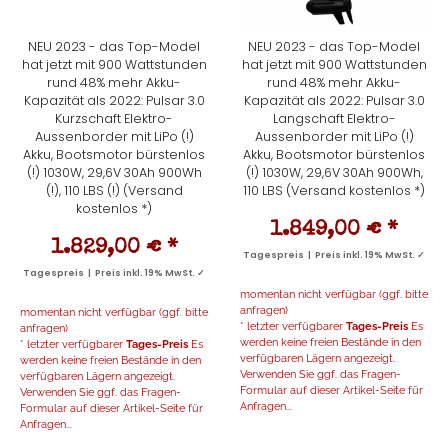
NEU 2023 - das Top-Model
NEU 2023 - das Top-Model
hat jetzt mit 900 Wattstunden
hat jetzt mit 900 Wattstunden
rund 48% mehr Akku-
rund 48% mehr Akku-
Kapazität als 2022: Pulsar 3.0
Kapazität als 2022: Pulsar 3.0
Kurzschaft Elektro-
Langschaft Elektro-
Aussenborder mit LiPo (!)
Aussenborder mit LiPo (!)
Akku, Bootsmotor bürstenlos
Akku, Bootsmotor bürstenlos
(!) 1030W, 29,6V 30Ah 900Wh
(!) 1030W, 29,6V 30Ah 900Wh,
(!), 110 LBS (!) (Versand
110 LBS (Versand kostenlos *)
kostenlos *)
1.849,00 €
*
1.829,00 €
*
Tagespreis | Preis inkl. 19% MwSt. ✓
Tagespreis | Preis inkl. 19% MwSt. ✓
momentan nicht verfügbar (ggf. bitte
anfragen)
momentan nicht verfügbar (ggf. bitte
* letzter verfügbarer
Tages-Preis
Es
anfragen)
werden keine freien Bestände in den
* letzter verfügbarer
Tages-Preis
Es
verfügbaren Lägern angezeigt.
werden keine freien Bestände in den
Verwenden Sie ggf. das Fragen-
verfügbaren Lägern angezeigt.
Formular auf dieser Artikel-Seite für
Verwenden Sie ggf. das Fragen-
Anfragen...
Formular auf dieser Artikel-Seite für
Anfragen...