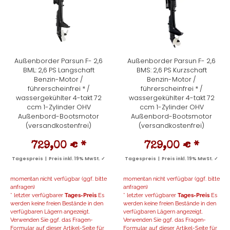
Außenborder Parsun F- 2,6
Außenborder Parsun F- 2,6
BML: 2,6 PS Langschaft
BMS: 2,6 PS Kurzschaft
Benzin-Motor /
Benzin-Motor /
führerscheinfrei * /
führerscheinfrei * /
wassergekühlter 4-takt 72
wassergekühlter 4-takt 72
ccm 1-Zylinder OHV
ccm 1-Zylinder OHV
Außenbord-Bootsmotor
Außenbord-Bootsmotor
(versandkostenfrei)
(versandkostenfrei)
729,00 €
*
729,00 €
*
Tagespreis | Preis inkl. 19% MwSt. ✓
Tagespreis | Preis inkl. 19% MwSt. ✓
momentan nicht verfügbar (ggf. bitte
momentan nicht verfügbar (ggf. bitte
anfragen)
anfragen)
* letzter verfügbarer
Tages-Preis
Es
* letzter verfügbarer
Tages-Preis
Es
werden keine freien Bestände in den
werden keine freien Bestände in den
verfügbaren Lägern angezeigt.
verfügbaren Lägern angezeigt.
Verwenden Sie ggf. das Fragen-
Verwenden Sie ggf. das Fragen-
Formular auf dieser Artikel-Seite für
Formular auf dieser Artikel-Seite für