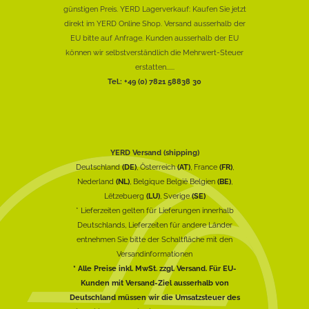
günstigen Preis. YERD Lagerverkauf: Kaufen Sie jetzt
direkt im YERD Online Shop. Versand ausserhalb der
EU bitte auf Anfrage. Kunden ausserhalb der EU
können wir selbstverständlich die Mehrwert-Steuer
erstatten......
Tel.: +49 (0) 7821 58838 30
YERD Versand (shipping)
Deutschland
(DE)
, Österreich
(AT)
, France
(FR)
,
Nederland
(NL)
, Belgique België Belgien
(BE)
,
Lëtzebuerg
(LU)
, Sverige
(SE)
* Lieferzeiten gelten für Lieferungen innerhalb
Deutschlands, Lieferzeiten für andere Länder
entnehmen Sie bitte der Schaltfläche mit den
Versandinformationen
* Alle Preise inkl. MwSt. zzgl. Versand. Für EU-
Kunden mit Versand-Ziel ausserhalb von
Deutschland müssen wir die Umsatzsteuer des