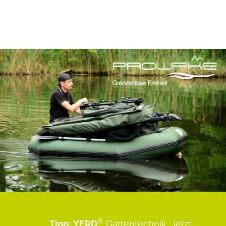
®
Tipp:
YERD
Gartentechnik
...jetzt