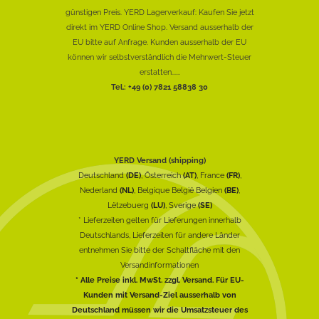
günstigen Preis. YERD Lagerverkauf: Kaufen Sie jetzt
direkt im YERD Online Shop. Versand ausserhalb der
EU bitte auf Anfrage. Kunden ausserhalb der EU
können wir selbstverständlich die Mehrwert-Steuer
erstatten......
Tel.: +49 (0) 7821 58838 30
YERD Versand (shipping)
Deutschland
(DE)
, Österreich
(AT)
, France
(FR)
,
Nederland
(NL)
, Belgique België Belgien
(BE)
,
Lëtzebuerg
(LU)
, Sverige
(SE)
* Lieferzeiten gelten für Lieferungen innerhalb
Deutschlands, Lieferzeiten für andere Länder
entnehmen Sie bitte der Schaltfläche mit den
Versandinformationen
* Alle Preise inkl. MwSt. zzgl. Versand. Für EU-
Kunden mit Versand-Ziel ausserhalb von
Deutschland müssen wir die Umsatzsteuer des