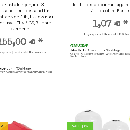
le Einstellungen, inkl. 3
leicht beklebbar mit eigen
eifscheiben, passend für
Karton ohne Beutel
tten von Stihl, Husqvarna,
r usw... TÜV / GS, 3 Jahre
1,07 €
*
Garantie
Tagespreis | Preis inkl. 19% Mw
155,00 €
*
VERFÜGBAR
aktuelle Lieferzeit
: 1 - 3 Werktage
spreis | Preis inkl. 19% MwSt. ✓
Ab 250,-€ Lagerverkaufs-Wert Versand kos
Deutschland
erzeit
: 1 - 3 Werktage
erverkaufs-Wert Versand kostenlos in
ER
SALE 42%