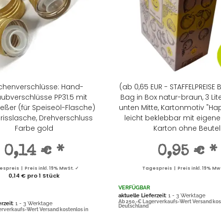
chenverschlüsse: Hand-
(ab 0,65 EUR - STAFFELPREISE 
ubverschlüsse PP31.5 mit
Bag in Box natur-braun, 3 Lite
eßer (für Speiseöl-Flasche)
unten Mitte, Kartonmotiv "Hap
risslasche, Drehverschluss
leicht beklebbar mit eigen
Farbe gold
Karton ohne Beutel
0,14 €
*
0,95 €
*
spreis | Preis inkl. 19% MwSt. ✓
Tagespreis | Preis inkl. 19% Mw
0,14 € pro 1 Stück
VERFÜGBAR
aktuelle Lieferzeit
: 1 - 3 Werktage
Ab 250,-€ Lagerverkaufs-Wert Versand kos
erzeit
: 1 - 3 Werktage
Deutschland
erverkaufs-Wert Versand kostenlos in