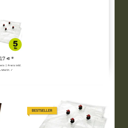
,17 €
*
s | Preis inkl.
% MwSt. ✓
BESTSELLER