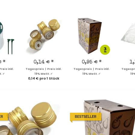
€
*
0,14 €
*
0,95 €
*
1
reis inkl.
Tagespreis | Preis inkl.
Tagespreis | Preis inkl.
Tagesprei
. ✓
19% MwSt. ✓
19% MwSt. ✓
19
0,14 € pro 1 Stück
ER
BESTSELLER