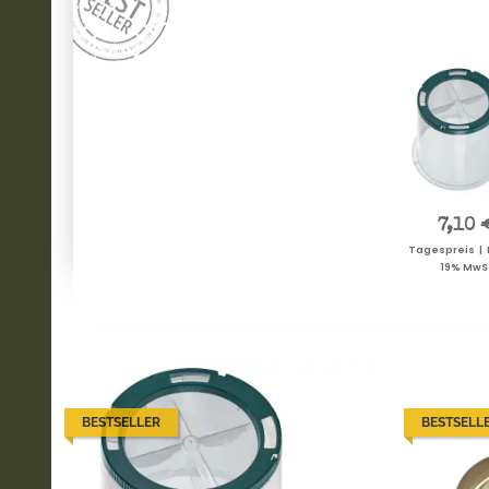
7,10 
Tagespreis | P
19% MwSt
BESTSELLER
BESTSELL