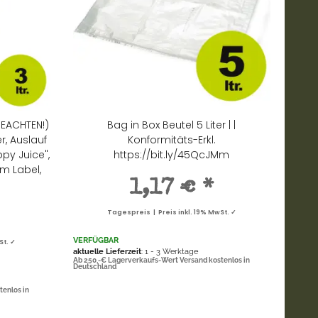
BEACHTEN!)
Bag in Box Beutel 5 Liter | |
r, Auslauf
Konformitäts-Erkl.
py Juice",
https://bit.ly/45QcJMm
em Label,
1,17 €
*
Tagespreis | Preis inkl. 19% MwSt. ✓
VERFÜGBAR
St. ✓
aktuelle Lieferzeit
: 1 - 3 Werktage
Ab 250,-€ Lagerverkaufs-Wert Versand kostenlos in
Deutschland
tenlos in