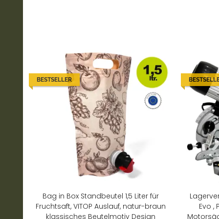
BESTSELLER
BESTSELL
Bag in Box Standbeutel 1,5 Liter für
Lagerver
Fruchtsaft, VITOP Auslauf, natur-braun
Evo , 
klassisches Beutelmotiv Design
Motorsäge