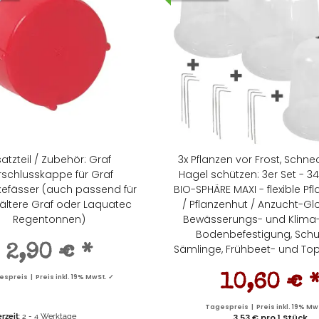
satzteil / Zubehör: Graf
3x Pflanzen vor Frost, Schn
rschlusskappe für Graf
Hagel schützen: 3er Set - 
efässer (auch passend für
BIO-SPHÄRE MAXI - flexible Pf
 ältere Graf oder Laquatec
/ Pflanzenhut / Anzucht-Gl
Regentonnen)
Bewässerungs- und Klima-
Bodenbefestigung, Schut
Sämlinge, Frühbeet- und Top
2,90 €
*
spreis | Preis inkl. 19% MwSt. ✓
10,60 €
Tagespreis | Preis inkl. 19% Mw
erzeit
: 2 - 4 Werktage
3,53 € pro 1 Stück