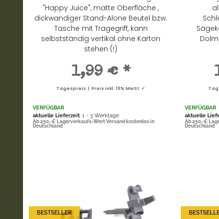
"Happy Juice", matte Oberfläche ,
al
dickwandiger Stand-Alone Beutel bzw.
Schl
Tasche mit Tragegriff, kann
Sägeke
selbstständig vertikal ohne Karton
Dolma
stehen (!)
1,99 €
*
Tagespreis | Preis inkl. 19% MwSt. ✓
Tage
VERFÜGBAR
VERFÜGBAR
aktuelle Lieferzeit
: 1 - 3 Werktage
aktuelle Lief
Ab 250,-€ Lagerverkaufs-Wert Versand kostenlos in
Ab 250,-€ Lag
Deutschland
Deutschland
BESTSELLER
BESTSELL