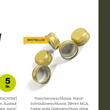
BESTSELLER
BEACHTEN!)
Flaschenverschlüsse: Hand-
r, Auslauf
Schraubverschlüsse, 28mm MCA,
py Juice",
Farbe gold, Drehverschluss ohne