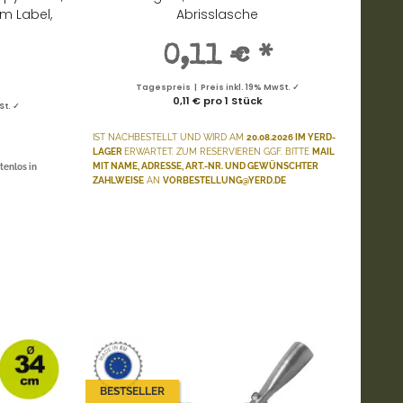
em Label,
Abrisslasche
0,11 €
*
Tagespreis | Preis inkl. 19% MwSt. ✓
0,11 € pro 1 Stück
St. ✓
IST NACHBESTELLT
UND WIRD AM
20.08.2026 IM YERD-
LAGER
ERWARTET. ZUM RESERVIEREN GGF. BITTE
MAIL
MIT NAME, ADRESSE, ART.-NR. UND GEWÜNSCHTER
tenlos in
ZAHLWEISE
AN
VORBESTELLUNG@YERD.DE
BESTSELLER