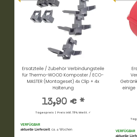
Ersatzteile / Zubehör Verbindungsteile
Er
für Thermo-WOOD Komposter / ECO-
Ve
MASTER (Montageset) 4x Clip + 4x
Getränk
Halterung
einige
13,90 €
*
Tagespreis | Preis inkl. 19% MwSt. ✓
Tage
VERFÜGBAR
aktuelle Lieferzeit
: ca. 4 Wochen
VERFÜGBAR
aktuelle Lief