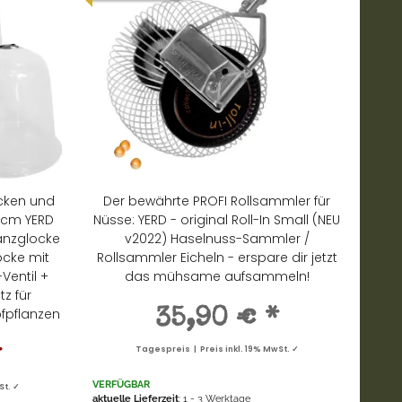
ecken und
Der bewährte PROFI Rollsammler für
34cm YERD
Nüsse: YERD - original Roll-In Small (NEU
lanzglocke
v2022) Haselnuss-Sammler /
ocke mit
Rollsammler Eicheln - erspare dir jetzt
Ventil +
das mühsame aufsammeln!
z für
fpflanzen
35,90 €
*
*
Tagespreis | Preis inkl. 19% MwSt. ✓
VERFÜGBAR
St. ✓
aktuelle Lieferzeit
: 1 - 3 Werktage