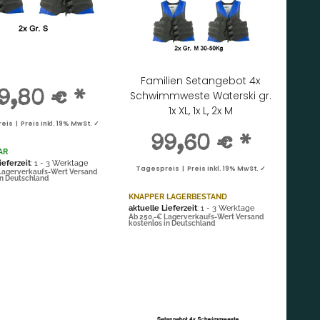
Familien Setangebot 4x
Schwimmweste Waterski gr.
9,80 €
*
1x XL, 1x L, 2x M
is | Preis inkl. 19% MwSt. ✓
99,60 €
*
AR
ieferzeit
: 1 - 3 Werktage
Tagespreis | Preis inkl. 19% MwSt. ✓
Lagerverkaufs-Wert Versand
in Deutschland
KNAPPER LAGERBESTAND
aktuelle Lieferzeit
: 1 - 3 Werktage
Ab 250,-€ Lagerverkaufs-Wert Versand
kostenlos in Deutschland