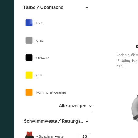
Farbe / Oberfläche
blau
grau
Jedes aufbl
schwarz
Paddling Bo
mit...
gelb
kommunal-orange
Alle anzeigen
Schwimmweste / Rettungsweste
Artikel gefunden
23
- Schwimmweste