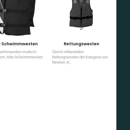
e Schwimmwesten
Rettungswesten
hwimmwesten modisch
Gleich mitbestellen:
uem Jobe Schwimmwesten
Rettungswesten der Kategorie 100
Newton. In...