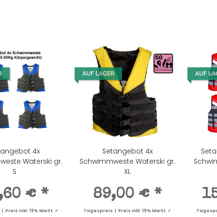
R
AUF LAGER
AUF LA
tangebot 4x
Setangebot 4x
Seta
este Waterski gr.
Schwimmweste Waterski gr.
Schwim
S
XL
,60 €
*
89,00 €
*
1
 Preis inkl. 19% MwSt. ✓
Tagespreis | Preis inkl. 19% MwSt. ✓
Tagespre