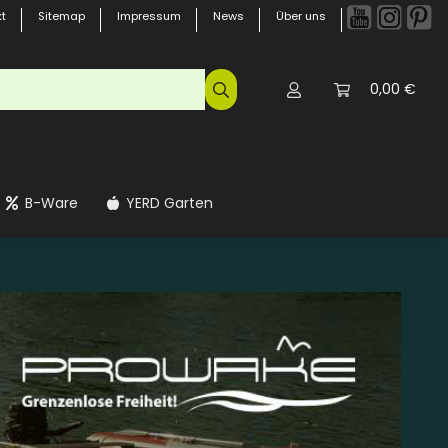
t
Sitemap
Impressum
News
Über uns
0,00 €
B-Ware
YERD Garten