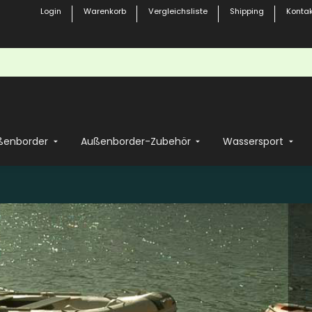
Login
Warenkorb
Vergleichsliste
Shipping
Kontak
ßenborder
Außenborder-Zubehör
Wassersport