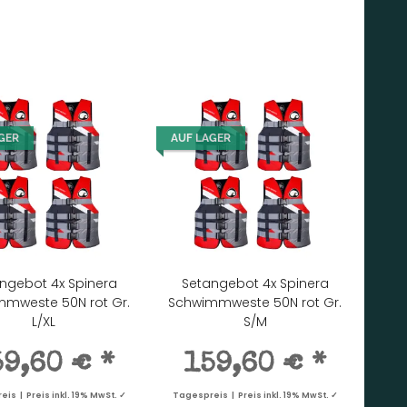
GER
AUF LAGER
ngebot 4x Spinera
Setangebot 4x Spinera
mweste 50N rot Gr.
Schwimmweste 50N rot Gr.
L/XL
S/M
59,60 €
*
159,60 €
*
is | Preis inkl. 19% MwSt. ✓
Tagespreis | Preis inkl. 19% MwSt. ✓