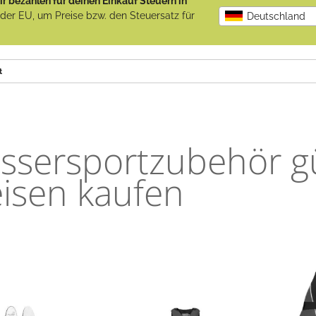
r bezahlen für deinen Einkauf Steuern in
b der EU, um Preise bzw. den Steuersatz für
Deutschland
t
ssersportzubehör gü
eisen kaufen