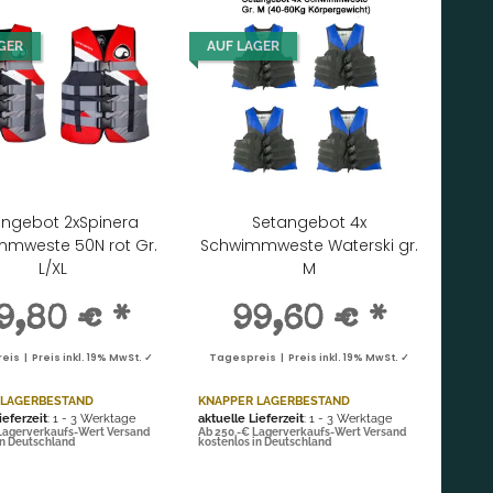
GER
AUF LAGER
angebot 2xSpinera
Setangebot 4x
mweste 50N rot Gr.
Schwimmweste Waterski gr.
L/XL
M
9,80 €
*
99,60 €
*
is | Preis inkl. 19% MwSt. ✓
Tagespreis | Preis inkl. 19% MwSt. ✓
 LAGERBESTAND
KNAPPER LAGERBESTAND
ieferzeit
: 1 - 3 Werktage
aktuelle Lieferzeit
: 1 - 3 Werktage
Lagerverkaufs-Wert Versand
Ab 250,-€ Lagerverkaufs-Wert Versand
in Deutschland
kostenlos in Deutschland