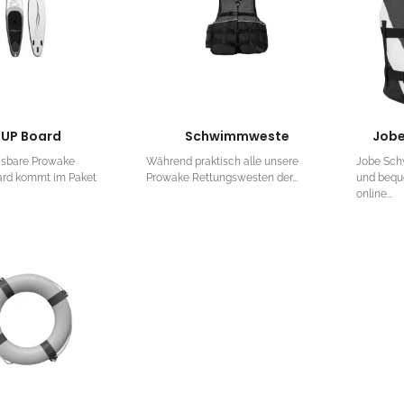
SUP Board
Schwimmweste
Job
asbare Prowake
Während praktisch alle unsere
Jobe Sc
ard kommt im Paket
Prowake Rettungswesten der...
und beq
online...