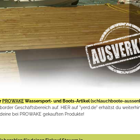
r
PROWAKE
Wassersport- und Boots-Artikel (
schlauchboote-aussen
rder Geschäftsbereich auf. HIER auf "yerd.de" erhältst du weiterhin
deine bei PROWAKE gekauften Produkte!