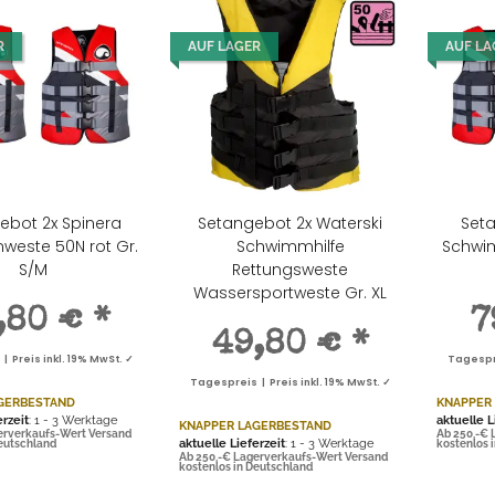
R
AUF LAGER
AUF LA
ebot 2x Spinera
Setangebot 2x Waterski
Set
este 50N rot Gr.
Schwimmhilfe
Schwim
S/M
Rettungsweste
Wassersportweste Gr. XL
,80 €
*
7
49,80 €
*
 Preis inkl. 19% MwSt. ✓
Tagespre
Tagespreis | Preis inkl. 19% MwSt. ✓
GERBESTAND
KNAPPER
erzeit
: 1 - 3 Werktage
aktuelle L
KNAPPER LAGERBESTAND
erverkaufs-Wert Versand
Ab 250,-€ 
aktuelle Lieferzeit
: 1 - 3 Werktage
Deutschland
kostenlos 
Ab 250,-€ Lagerverkaufs-Wert Versand
kostenlos in Deutschland