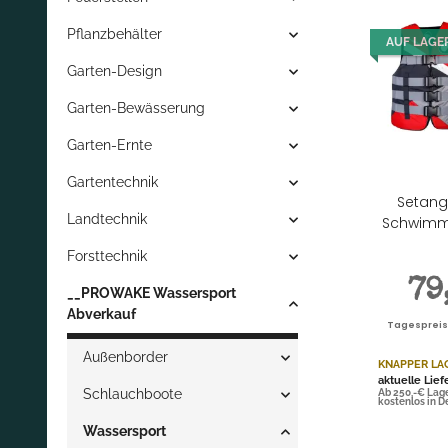
Pflanzbehälter
AUF LAGE
Garten-Design
Garten-Bewässerung
Garten-Ernte
Gartentechnik
Setang
Landtechnik
Schwimmw
Forsttechnik
79
__PROWAKE Wassersport
Abverkauf
Tagespreis |
Außenborder
KNAPPER LA
aktuelle Lief
Schlauchboote
Ab 250,-€ Lag
kostenlos in 
Wassersport