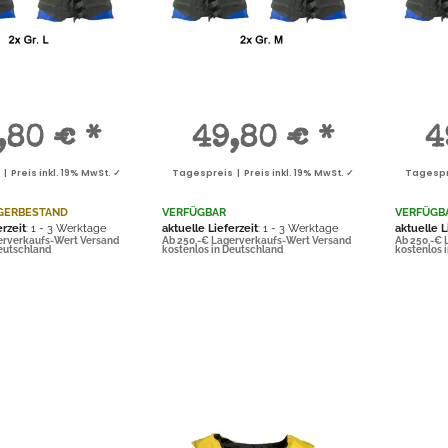
,80 €
*
49,80 €
*
4
1 €
*
1,99 €
*
0,95 €
*
0,11 €
*
s | Preis
Tagespreis | Preis
Tagespreis | Preis
Tagespreis | Preis
 Preis inkl. 19% MwSt. ✓
Tagespreis | Preis inkl. 19% MwSt. ✓
Tagespre
 MwSt. ✓
inkl. 19% MwSt. ✓
inkl. 19% MwSt. ✓
inkl. 19% MwSt. ✓
 pro 1
0,11 € pro 1
ck
Stück
GERBESTAND
VERFÜGBAR
VERFÜGB
erzeit
: 1 - 3 Werktage
aktuelle Lieferzeit
: 1 - 3 Werktage
aktuelle L
erverkaufs-Wert Versand
Ab 250,-€ Lagerverkaufs-Wert Versand
Ab 250,-€ 
Deutschland
kostenlos in Deutschland
kostenlos 