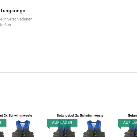
ttungsringe
e in verschiedenen
Größen
R
AUF LAGER
AUF LA