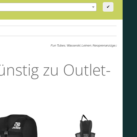
✔
Fun Tubes, Wasserski, Leinen, Neoprenanzüge,
:
nstig zu Outlet-