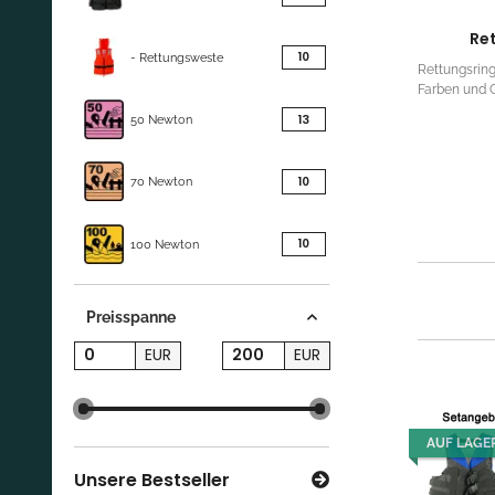
Re
Artikel gefunden
10
- Rettungsweste
Rettungsring
Farben und 
Artikel gefunden
13
50 Newton
Artikel gefunden
10
70 Newton
Artikel gefunden
10
100 Newton
Preisspanne
EUR
EUR
AUF LAGE
Unsere Bestseller