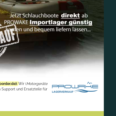
border.de
):
Wir (
Motorgeräte
 Support und Ersatzteile für