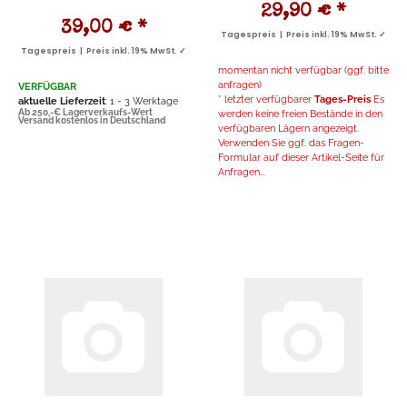
29,90 €
*
39,00 €
*
Tagespreis | Preis inkl. 19% MwSt. ✓
Tagespreis | Preis inkl. 19% MwSt. ✓
momentan nicht verfügbar (ggf. bitte
anfragen)
VERFÜGBAR
* letzter verfügbarer
Tages-Preis
Es
aktuelle Lieferzeit
: 1 - 3 Werktage
Ab 250,-€ Lagerverkaufs-Wert
werden keine freien Bestände in den
Versand kostenlos in Deutschland
verfügbaren Lägern angezeigt.
Verwenden Sie ggf. das Fragen-
Formular auf dieser Artikel-Seite für
Anfragen...