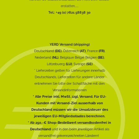
erstatten......
Tel.: +49 (0) 7821 58838 30
YERD Versand (shipping)
Deutschland
(DE)
, Österreich
(AT)
, France
(FR)
,
Nederland
(NL)
, Belgique België Belgien
(BE)
,
Lëtzebuerg
(LU)
, Sverige
(SE)
* Lieferzeiten gelten für Lieferungen innerhalb
Deutschlands, Lieferzeiten für andere Länder
entnehmen Sie bitte der Schaltfläche mit den
Versandinformationen
* Alle Preise inkl. MwSt. zzgl. Versand. Für EU-
Kunden mit Versand-Ziel ausserhalb von
Deutschland müssen wir die Umsatzsteuer des
jeweiligen EU-Mitgliedsstaates berechnen.
* Ab 250,-€ Shop-Bestellwert versandkostenfrei in
Deutschland
und in den beim jeweiligen Artikel als
versandfrei gekennzeichneten Ländern!