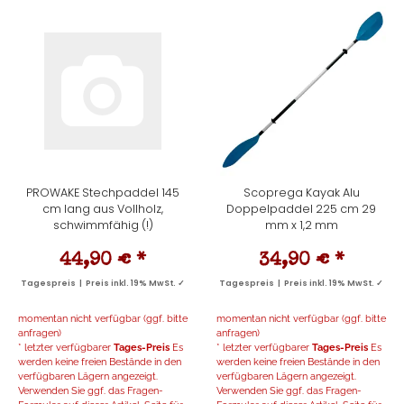
PROWAKE Stechpaddel 145
Scoprega Kayak Alu
cm lang aus Vollholz,
Doppelpaddel 225 cm 29
schwimmfähig (!)
mm x 1,2 mm
44,90 €
*
34,90 €
*
Tagespreis | Preis inkl. 19% MwSt. ✓
Tagespreis | Preis inkl. 19% MwSt. ✓
momentan nicht verfügbar (ggf. bitte
momentan nicht verfügbar (ggf. bitte
anfragen)
anfragen)
* letzter verfügbarer
Tages-Preis
Es
* letzter verfügbarer
Tages-Preis
Es
werden keine freien Bestände in den
werden keine freien Bestände in den
verfügbaren Lägern angezeigt.
verfügbaren Lägern angezeigt.
Verwenden Sie ggf. das Fragen-
Verwenden Sie ggf. das Fragen-