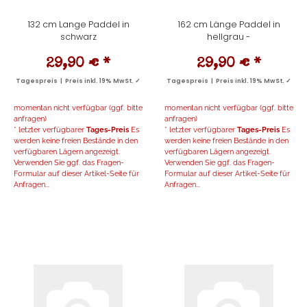
132 cm Lange Paddel in
162 cm Länge Paddel in
schwarz
hellgrau -
29,90 €
*
29,90 €
*
Tagespreis | Preis inkl. 19% MwSt. ✓
Tagespreis | Preis inkl. 19% MwSt. ✓
momentan nicht verfügbar (ggf. bitte
momentan nicht verfügbar (ggf. bitte
anfragen)
anfragen)
* letzter verfügbarer
Tages-Preis
Es
* letzter verfügbarer
Tages-Preis
Es
werden keine freien Bestände in den
werden keine freien Bestände in den
verfügbaren Lägern angezeigt.
verfügbaren Lägern angezeigt.
Verwenden Sie ggf. das Fragen-
Verwenden Sie ggf. das Fragen-
Formular auf dieser Artikel-Seite für
Formular auf dieser Artikel-Seite für
Anfragen...
Anfragen...