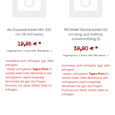
Alu Doppelpaddel 140-220
PROWAKE Stechpaddel 120
cm 28 mm weiss
cm lang, aus Vollholz,
schwimmfähig (!)
19,95 €
*
39,90 €
*
Tagespreis | Preis inkl. 19% MwSt. ✓
Tagespreis | Preis inkl. 19% MwSt. ✓
momentan nicht verfügbar (ggf. bitte
anfragen)
momentan nicht verfügbar (ggf. bitte
* letzter verfügbarer
Tages-Preis
Es
anfragen)
werden keine freien Bestände in den
* letzter verfügbarer
Tages-Preis
Es
verfügbaren Lägern angezeigt.
werden keine freien Bestände in den
Verwenden Sie ggf. das Fragen-
verfügbaren Lägern angezeigt.
Formular auf dieser Artikel-Seite für
Verwenden Sie ggf. das Fragen-
Anfragen...
Formular auf dieser Artikel-Seite für
Anfragen...