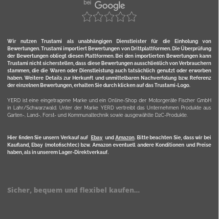
Wir nutzen Trustami als unabhängigen Dienstleister für die Einholung von
Bewertungen. Trustami importiert Bewertungen von Drittplattformen. Die Überprüfung
der Bewertungen obliegt diesen Plattformen. Bei den importierten Bewertungen kann
Trustami nicht sicherstellen, dass diese Bewertungen ausschließlich von Verbrauchern
stammen, die die Waren oder Dienstleistung auch tatsächlich genutzt oder erworben
haben. Weitere Details zur Herkunft und unmittelbaren Nachverfolung bzw. Referenz
der einzelnen Bewertungen, erhalten Sie durch klicken auf das Trustami-Logo.
YERD ist eine eingetragene Marke und ein Online-Shop der Motorgeräte Fischer GmbH
in Lahr/Schwarzwald. Unter der Marke YERD vertreibt das Unternehmen Produkte aus
Garten-, Land-, Forst- und Kommunaltechnik sowie ausgewählte D2C-Produkte.
Hier finden Sie unsern Verkauf auf
Ebay
und
Amazon
. Bitte beachten Sie, dass wir bei
Kaufland, Ebay (motofischtec) bzw. Amazon eventuell andere Konditionen und Preise
haben, als in unserem Lager-Direktverkauf.
Sicher, bequem und flexibel kaufen...