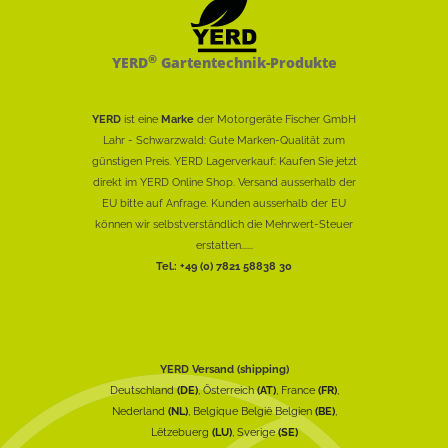
®
YERD
Gartentechnik-Produkte
YERD
ist eine
Marke
der Motorgeräte Fischer GmbH
Lahr - Schwarzwald: Gute Marken-Qualität zum
günstigen Preis. YERD Lagerverkauf: Kaufen Sie jetzt
direkt im YERD Online Shop. Versand ausserhalb der
EU bitte auf Anfrage. Kunden ausserhalb der EU
können wir selbstverständlich die Mehrwert-Steuer
erstatten......
Tel.: +49 (0) 7821 58838 30
YERD Versand (shipping)
Deutschland
(DE)
, Österreich
(AT)
, France
(FR)
,
Nederland
(NL)
, Belgique België Belgien
(BE)
,
Lëtzebuerg
(LU)
, Sverige
(SE)