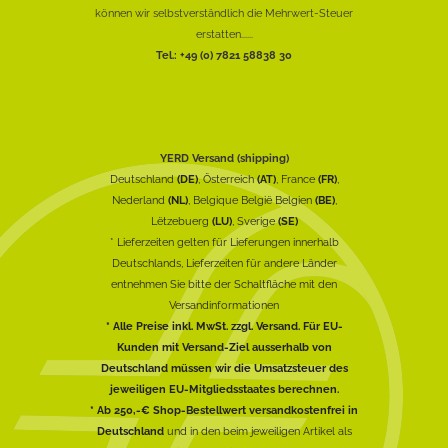
können wir selbstverständlich die Mehrwert-Steuer
erstatten......
Tel.: +49 (0) 7821 58838 30
YERD Versand (shipping)
Deutschland
(DE)
, Österreich
(AT)
, France
(FR)
,
Nederland
(NL)
, Belgique België Belgien
(BE)
,
Lëtzebuerg
(LU)
, Sverige
(SE)
* Lieferzeiten gelten für Lieferungen innerhalb
Deutschlands, Lieferzeiten für andere Länder
entnehmen Sie bitte der Schaltfläche mit den
Versandinformationen
* Alle Preise inkl. MwSt. zzgl. Versand. Für EU-
Kunden mit Versand-Ziel ausserhalb von
Deutschland müssen wir die Umsatzsteuer des
jeweiligen EU-Mitgliedsstaates berechnen.
* Ab 250,-€ Shop-Bestellwert versandkostenfrei in
Deutschland
und in den beim jeweiligen Artikel als