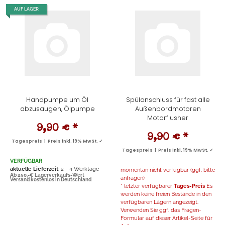
AUF LAGER
Handpumpe um Öl
Spülanschluss für fast alle
abzusaugen, Ölpumpe
Außenbordmotoren
Motorflusher
9,90 €
*
9,90 €
*
Tagespreis | Preis inkl. 19% MwSt. ✓
Tagespreis | Preis inkl. 19% MwSt. ✓
VERFÜGBAR
aktuelle Lieferzeit
: 2 - 4 Werktage
momentan nicht verfügbar (ggf. bitte
Ab 250,-€ Lagerverkaufs-Wert
anfragen)
Versand kostenlos in Deutschland
* letzter verfügbarer
Tages-Preis
Es
werden keine freien Bestände in den
verfügbaren Lägern angezeigt.
Verwenden Sie ggf. das Fragen-
Formular auf dieser Artikel-Seite für