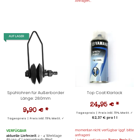
Anfragen...
AUF LAGER
Spühlohren für Außerborder
Top Coat Klarlack
Länge: 280mm
24,95 €
*
9,90 €
*
Tagespreis | Preis inkl. 19% MwSt. ✓
62,37 € pro 1 l
Tagespreis | Preis inkl. 19% MwSt. ✓
momentan nicht verfügbar (ggf. bitte
VERFÜGBAR
anfragen)
aktuelle Lieferzeit
: 2 - 4 Werktage
Ab 250,-€ Lagerverkaufs-Wert