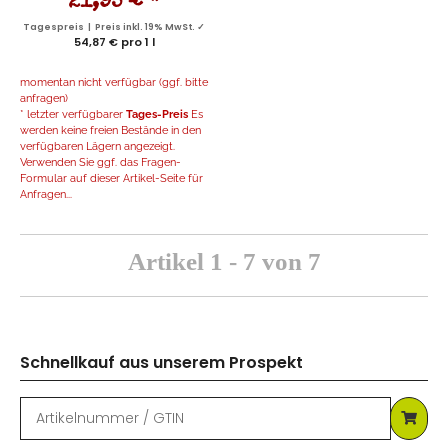
21,95 €
*
Tagespreis | Preis inkl. 19% MwSt. ✓
54,87 € pro 1 l
momentan nicht verfügbar (ggf. bitte
anfragen)
* letzter verfügbarer
Tages-Preis
Es
werden keine freien Bestände in den
verfügbaren Lägern angezeigt.
Verwenden Sie ggf. das Fragen-
Formular auf dieser Artikel-Seite für
Anfragen...
Artikel 1 - 7 von 7
Schnellkauf aus unserem Prospekt