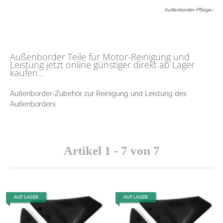
Außenborder-Pflege,
:
Außenborder Teile für Motor-Reinigung und
Leistung jetzt online günstiger direkt ab Lager
kaufen...
Außenborder-Zubehör zur Reinigung und Leistung des
Außenborders
Artikel 1 - 7 von 7
AUF LAGER
AUF LAGER