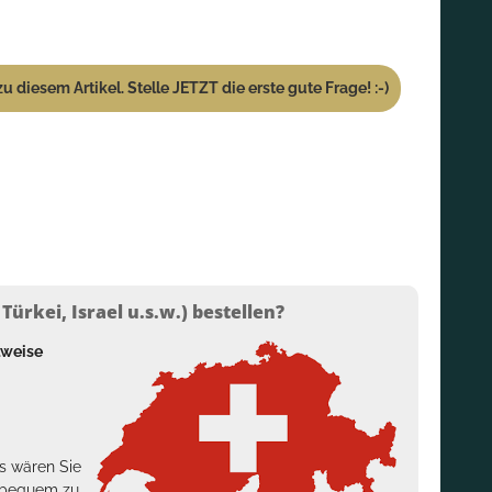
u diesem Artikel. Stelle JETZT die erste gute Frage! :-)
ürkei, Israel u.s.w.) bestellen?
lweise
s wären Sie
h bequem zu