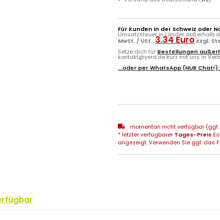
Für Kunden in der Schweiz oder N
Umsatzsteuer in Länder außerhalb de
3.34 Euro
MwSt. / USt.:
zzgl. S
Setze dich für
Bestellungen außerh
kontakt@yerd.de kurz mit uns in Verbi
...oder per
WhatsApp
(NUR Chat!)
momentan nicht verfügbar (ggf. 
* letzter verfügbarer
Tages-Preis
Es
angezeigt. Verwenden Sie ggf. das Fr
erfügbar