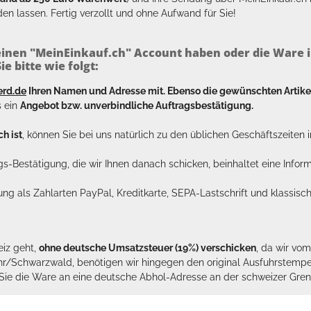
en lassen. Fertig verzollt und ohne Aufwand für Sie!
inen "MeinEinkauf.ch" Account haben oder die Ware i
e bitte wie folgt:
erd.de
Ihren Namen und Adresse mit. Ebenso die gewünschten Arti
s ein
Angebot bzw. unverbindliche Auftragsbestätigung.
h ist
, können Sie bei uns natürlich zu den üblichen Geschäftszeite
ags-Bestätigung, die wir Ihnen danach schicken, beinhaltet eine Info
lung als Zahlarten PayPal, Kreditkarte, SEPA-Lastschrift und klassi
eiz geht,
ohne deutsche Umsatzsteuer (19%) verschicken
, da wir vo
hr/Schwarzwald, benötigen wir hingegen den original Ausfuhrstempel 
n Sie die Ware an eine deutsche Abhol-Adresse an der schweizer Gren