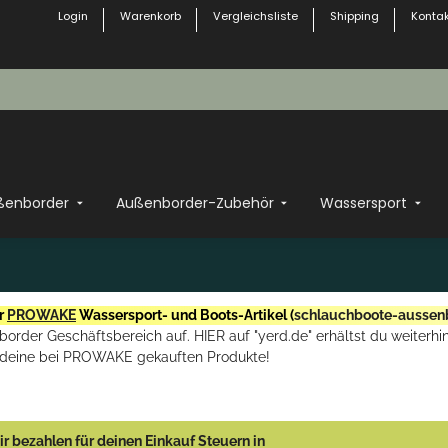
Login
Warenkorb
Vergleichsliste
Shipping
Kontak
ßenborder
Außenborder-Zubehör
Wassersport
r
PROWAKE
Wassersport- und Boots-Artikel (
schlauchboote-aussen
rder Geschäftsbereich auf. HIER auf "yerd.de" erhältst du weiterhin
deine bei PROWAKE gekauften Produkte!
r bezahlen für deinen Einkauf Steuern in