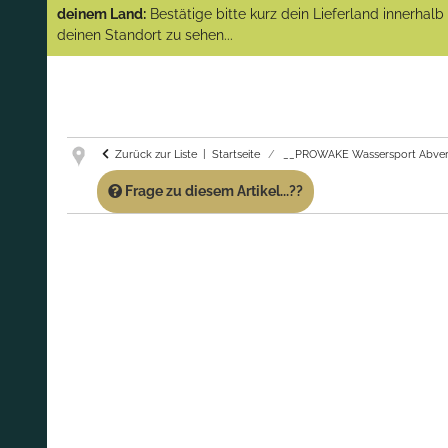
(Abverkauf)!
deinem Land:
Bestätige bitte kurz dein Lieferland innerhal
deinen Standort zu sehen...
GARANTIE UND SERVICE:
Du erhältst über
diese Seite weiterhin Support für PROWAKE
Artikel!
Fragen?
Ruf uns für Fragen zu PROWAKE
Artikeln einfach an!
Zurück zur Liste
Startseite
__PROWAKE Wassersport Abver
Frage zu diesem Artikel...??