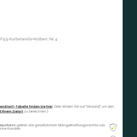
F9.9 Kurbelwelle+Kolben, Nr. 4
andtarif-Tabelle finden Sie hier
. Oder klicken Sie auf "Versand" um den
 Ihrem Zielort
zu berechnen.)
rauchern
gelten die gesetzlichen Mängelhaftungsrechte von
liche Kunden.