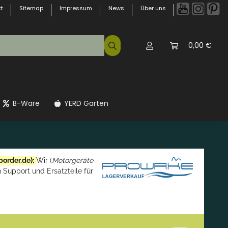
t
Sitemap
Impressum
News
Über uns
0,00 €
B-Ware
YERD Garten
border.de
):
Wir (
Motorgeräte
 Support und Ersatzteile für