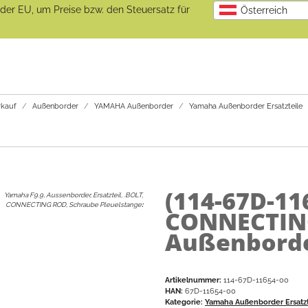
b der EU, um Preise bzw. den Steuersatz für
Österreich
kauf
Außenborder
YAMAHA Außenborder
Yamaha Außenborder Ersatzteile
(114-67D-11
Yamaha F9.9, Aussenborder, Ersatzteil, .BOLT,
CONNECTING ROD, Schraube Pleuelstange
:
CONNECTIN
Außenborder
Artikelnummer:
114-67D-11654-00
HAN:
67D-11654-00
Kategorie:
Yamaha Außenborder Ersatzt