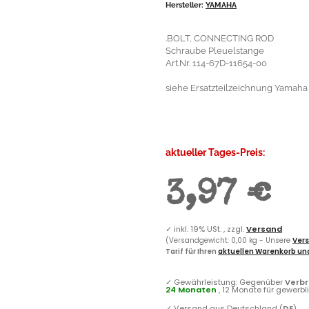
Hersteller:
YAMAHA
.BOLT, CONNECTING ROD
Schraube Pleuelstange
Art.Nr. 114-67D-11654-00
siehe Ersatzteilzeichnung Yamaha 
aktueller Tages-Preis:
3,97 €
✓
inkl. 19% USt. , zzgl.
Versand
(Versandgewicht: 0,00 kg - Unsere
Vers
Tarif für Ihren
aktuellen Warenkorb und
✓
Gewährleistung: Gegenüber
Verb
24 Monaten
, 12 Monate für gewerb
✓
Versand aus Deutschland (
DE
)