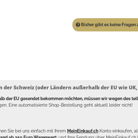
Bisher gibt es keine Fragen z
n der Schweiz (oder Ländern außerhalb der EU wie UK, T
halb der EU gesendet bekommen möchten, müssen wir wegen des tei
en. Eine automatisierte Shop-Bestellung geht aktuell leider nicht!
en Sie bei uns einfach mit Ihrem
MeinEinkauf.ch
Konto einkaufen, al
sand ab 250 Euro Warenwert
) und Ihre Sendung über MeinEinkauf.c