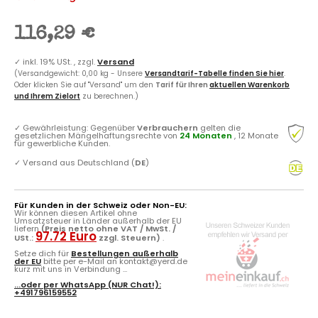
116,29 €
✓
inkl. 19% USt. , zzgl.
Versand
(Versandgewicht: 0,00 kg - Unsere
Versandtarif-Tabelle finden Sie hier
.
Oder klicken Sie auf "Versand" um den
Tarif für Ihren
aktuellen Warenkorb
und Ihrem Zielort
zu berechnen.)
✓
Gewährleistung: Gegenüber
Verbrauchern
gelten die
gesetzlichen Mängelhaftungsrechte von
24 Monaten
, 12 Monate
für gewerbliche Kunden.
✓
Versand aus Deutschland (
DE
)
Für Kunden in der Schweiz oder Non-EU:
Wir können diesen Artikel ohne
Umsatzsteuer in Länder außerhalb der EU
liefern
(Preis netto ohne VAT / MwSt. /
97.72 Euro
USt.:
zzgl. Steuern)
.
Setze dich für
Bestellungen außerhalb
der EU
bitte per e-Mail an kontakt@yerd.de
kurz mit uns in Verbindung ...
...oder per
WhatsApp
(NUR Chat!):
+491796159552