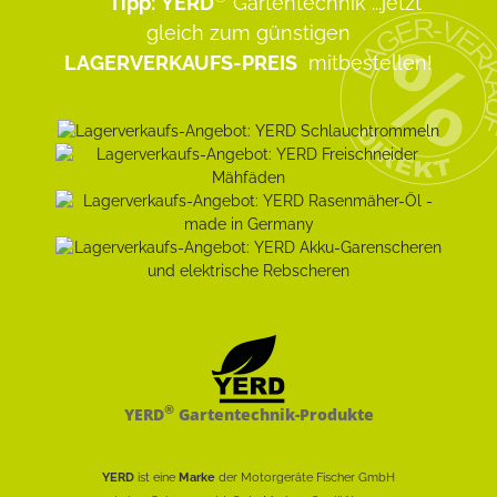
Tipp:
YERD
Gartentechnik
...jetzt
gleich zum günstigen
LAGERVERKAUFS-PREIS
mitbestellen!
®
YERD
Gartentechnik-Produkte
YERD
ist eine
Marke
der Motorgeräte Fischer GmbH