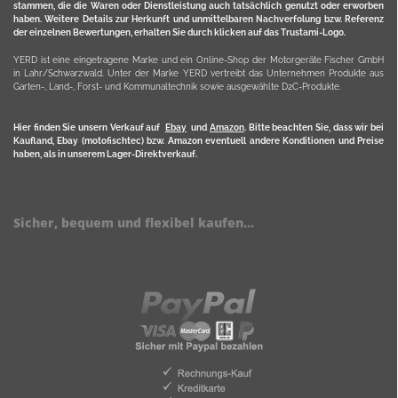
stammen, die die Waren oder Dienstleistung auch tatsächlich genutzt oder erworben
haben. Weitere Details zur Herkunft und unmittelbaren Nachverfolung bzw. Referenz
der einzelnen Bewertungen, erhalten Sie durch klicken auf das Trustami-Logo.
YERD ist eine eingetragene Marke und ein Online-Shop der Motorgeräte Fischer GmbH
in Lahr/Schwarzwald. Unter der Marke YERD vertreibt das Unternehmen Produkte aus
Garten-, Land-, Forst- und Kommunaltechnik sowie ausgewählte D2C-Produkte.
Hier finden Sie unsern Verkauf auf
Ebay
und
Amazon
. Bitte beachten Sie, dass wir bei
Kaufland, Ebay (motofischtec) bzw. Amazon eventuell andere Konditionen und Preise
haben, als in unserem Lager-Direktverkauf.
Sicher, bequem und flexibel kaufen...