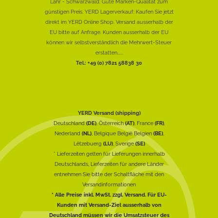
Lahr - Schwarzwald: Gute Marken-Qualität zum
günstigen Preis. YERD Lagerverkauf: Kaufen Sie jetzt
direkt im YERD Online Shop. Versand ausserhalb der
EU bitte auf Anfrage. Kunden ausserhalb der EU
können wir selbstverständlich die Mehrwert-Steuer
erstatten......
Tel.: +49 (0) 7821 58838 30
YERD Versand (shipping)
Deutschland
(DE)
, Österreich
(AT)
, France
(FR)
,
Nederland
(NL)
, Belgique België Belgien
(BE)
,
Lëtzebuerg
(LU)
, Sverige
(SE)
* Lieferzeiten gelten für Lieferungen innerhalb
Deutschlands, Lieferzeiten für andere Länder
entnehmen Sie bitte der Schaltfläche mit den
Versandinformationen
* Alle Preise inkl. MwSt. zzgl. Versand. Für EU-
Kunden mit Versand-Ziel ausserhalb von
Deutschland müssen wir die Umsatzsteuer des