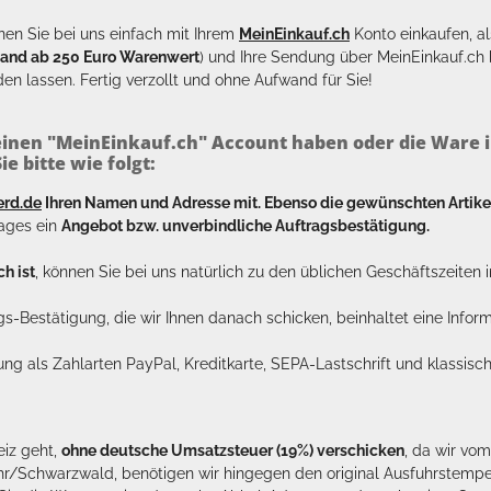
en Sie bei uns einfach mit Ihrem
MeinEinkauf.ch
Konto einkaufen, al
sand ab 250 Euro Warenwert
) und Ihre Sendung über MeinEinkauf.c
en lassen. Fertig verzollt und ohne Aufwand für Sie!
inen "MeinEinkauf.ch" Account haben oder die Ware i
e bitte wie folgt:
erd.de
Ihren Namen und Adresse mit. Ebenso die gewünschten Arti
tages ein
Angebot bzw. unverbindliche Auftragsbestätigung.
h ist
, können Sie bei uns natürlich zu den üblichen Geschäftszeite
ags-Bestätigung, die wir Ihnen danach schicken, beinhaltet eine Info
lung als Zahlarten PayPal, Kreditkarte, SEPA-Lastschrift und klassi
eiz geht,
ohne deutsche Umsatzsteuer (19%) verschicken
, da wir vo
hr/Schwarzwald, benötigen wir hingegen den original Ausfuhrstempel 