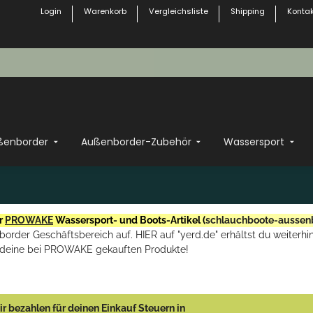
Login
Warenkorb
Vergleichsliste
Shipping
Kontak
ßenborder
Außenborder-Zubehör
Wassersport
r
PROWAKE
Wassersport- und Boots-Artikel (
schlauchboote-aussen
rder Geschäftsbereich auf. HIER auf "yerd.de" erhältst du weiterhin
deine bei PROWAKE gekauften Produkte!
r bezahlen für deinen Einkauf Steuern in