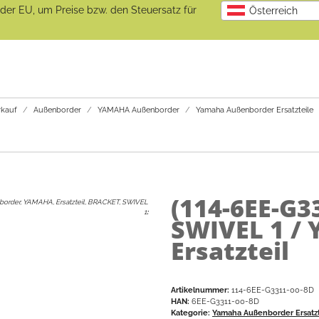
b der EU, um Preise bzw. den Steuersatz für
Österreich
kauf
Außenborder
YAMAHA Außenborder
Yamaha Außenborder Ersatzteile
(114-6EE-G3
order, YAMAHA, Ersatzteil, BRACKET, SWIVEL
1
:
SWIVEL 1 /
Ersatzteil
Artikelnummer:
114-6EE-G3311-00-8D
HAN:
6EE-G3311-00-8D
Kategorie:
Yamaha Außenborder Ersatzt