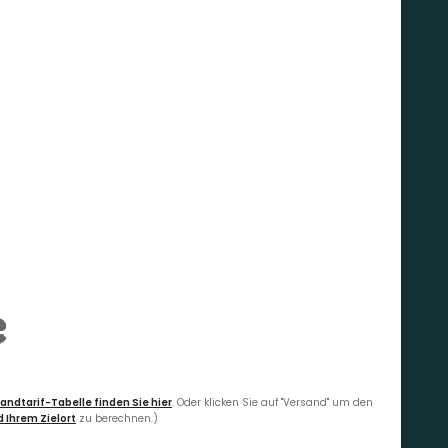
€
andtarif-Tabelle finden Sie hier
. Oder klicken Sie auf "Versand" um den
 Ihrem Zielort
zu berechnen.)