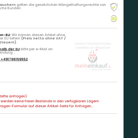
rauchern
gelten die gesetzlichen Mängelhaftungsrechte von
liche Kunden.
on-EU:
Wir können diesen Artikel ohne
r EU liefern
(Preis netto ohne VAT /
 Steuern)
.
alb der EU
bitte per e-Mail an
ndung ...
:
+491796159552
bitte anfragen)
 werden keine freien Bestände in den verfügbaren Lägern
agen-Formular auf dieser Artikel-Seite für Anfragen...