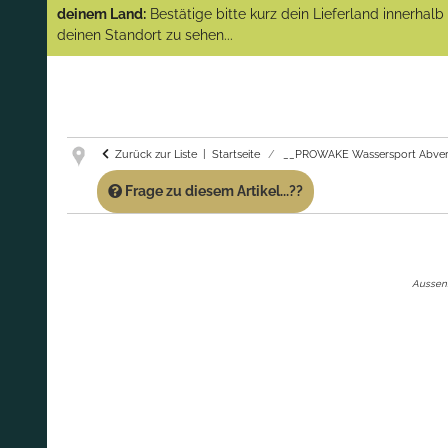
(Abverkauf)!
deinem Land:
Bestätige bitte kurz dein Lieferland innerhal
deinen Standort zu sehen...
GARANTIE UND SERVICE:
Du erhältst über
diese Seite weiterhin Support für PROWAKE
Artikel!
Fragen?
Ruf uns für Fragen zu PROWAKE
Artikeln einfach an!
Zurück zur Liste
Startseite
__PROWAKE Wassersport Abver
Frage zu diesem Artikel...??
Aussenb