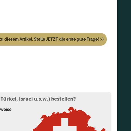
u diesem Artikel. Stelle JETZT die erste gute Frage! :-)
ürkei, Israel u.s.w.) bestellen?
lweise