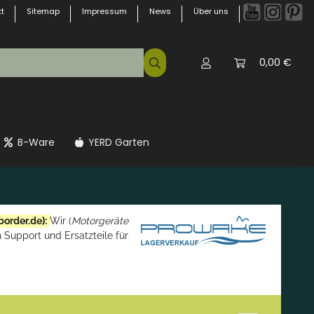
t
Sitemap
Impressum
News
Über uns
0,00 €
B-Ware
YERD Garten
border.de
):
Wir (
Motorgeräte
 Support und Ersatzteile für