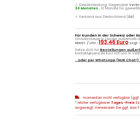
✓
Gewährleistung: Gegenüber
Verb
24 Monaten
, 12 Monate für gewerb
✓
Versand aus Deutschland (
DE
)
Für Kunden in der Schweiz oder N
Umsatzsteuer in Länder außerhalb de
193.46 Euro
MwSt. / USt.:
zzgl.
Setze dich für
Bestellungen außerh
kontakt@yerd.de kurz mit uns in Verbi
...oder per
WhatsApp
(NUR Chat!)
momentan nicht verfügbar (ggf. 
* letzter verfügbarer
Tages-Preis
Es
angezeigt. Verwenden Sie ggf. das Fr