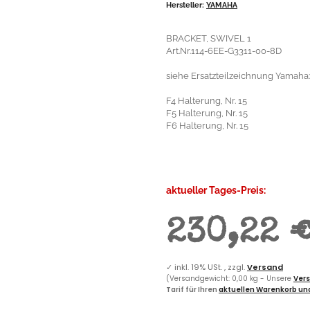
Hersteller:
YAMAHA
BRACKET, SWIVEL 1
Art.Nr.114-6EE-G3311-00-8D
siehe Ersatzteilzeichnung Yamaha:
F4 Halterung, Nr. 15
F5 Halterung, Nr. 15
F6 Halterung, Nr. 15
aktueller Tages-Preis:
230,22 
✓
inkl. 19% USt. , zzgl.
Versand
(Versandgewicht: 0,00 kg - Unsere
Vers
Tarif für Ihren
aktuellen Warenkorb und