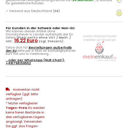
für gewerbliche Kunden.
✓
Versand aus Deutschland (
DE
)
Für Kunden in der Schweiz oder Non-EU:
Wir können diesen Artikel ohne
Umsatzsteuer in Länder außerhalb der EU
liefern
(Preis netto ohne VAT / MwSt. /
16.22 Euro
USt.:
zzgl. Steuern)
.
Setze dich für
Bestellungen außerhalb
der EU
bitte per e-Mail an kontakt@yerd.de
kurz mit uns in Verbindung ...
...oder per
WhatsApp
(NUR Chat!):
+491796159552
momentan nicht
verfügbar (ggf. bitte
anfragen)
* letzter verfügbarer
Tages-Preis
Es werden
keine freien Bestände in
den verfügbaren Lägern
angezeigt. Verwenden
Sie ggf. das Fragen-