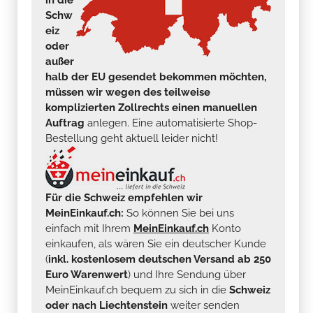
Schw
eiz
oder
außer
halb der EU gesendet bekommen möchten,
müssen wir wegen des teilweise
komplizierten Zollrechts einen manuellen
Auftrag
anlegen. Eine automatisierte Shop-
Bestellung geht aktuell leider nicht!
Für die Schweiz empfehlen wir
MeinEinkauf.ch:
So können Sie bei uns
einfach mit Ihrem
MeinEinkauf.ch
Konto
einkaufen, als wären Sie ein deutscher Kunde
(
inkl. kostenlosem deutschen Versand ab 250
Euro Warenwert
) und Ihre Sendung über
MeinEinkauf.ch bequem zu sich in die
Schweiz
oder nach Liechtenstein
weiter senden