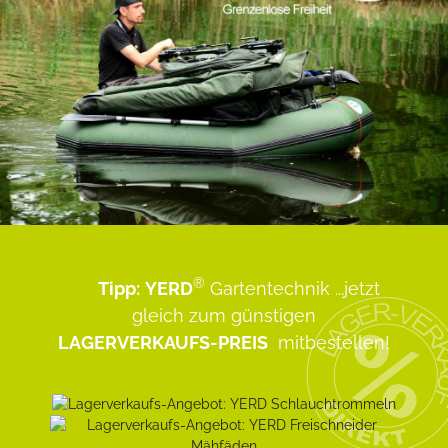
®
Tipp:
YERD
Gartentechnik
...jetzt
gleich zum günstigen
LAGERVERKAUFS-PREIS
mitbestellen!