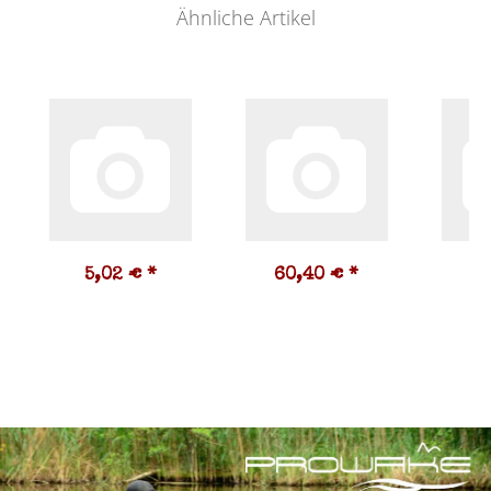
Ähnliche Artikel
5,02 €
*
60,40 €
*
2