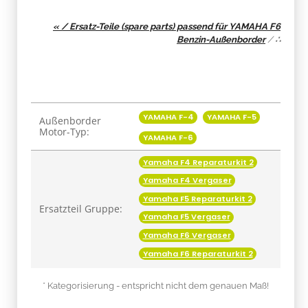
« / Ersatz-Teile (spare parts) passend für YAMAHA F6
Benzin-Außenborder
/
∴
Produkteigenschaft
Wert
YAMAHA F-4
YAMAHA F-5
Außenborder
Motor-Typ:
YAMAHA F-6
Yamaha F4 Reparaturkit 2
Yamaha F4 Vergaser
Yamaha F5 Reparaturkit 2
Ersatzteil Gruppe:
Yamaha F5 Vergaser
Yamaha F6 Vergaser
Yamaha F6 Reparaturkit 2
* Kategorisierung - entspricht nicht dem genauen Maß!