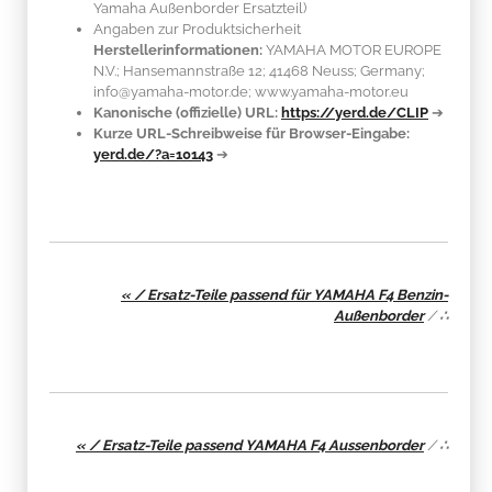
Yamaha Außenborder Ersatzteil)
Angaben zur Produktsicherheit
Herstellerinformationen:
YAMAHA MOTOR EUROPE
N.V.; Hansemannstraße 12; 41468 Neuss; Germany;
info@yamaha-motor.de; www.yamaha-motor.eu
Kanonische (offizielle) URL:
https://yerd.de/CLIP
➔
Kurze URL-Schreibweise für Browser-Eingabe:
yerd.de/?a=10143
➔
« / Ersatz-Teile passend für YAMAHA F4 Benzin-
Außenborder
/
∴
« / Ersatz-Teile passend YAMAHA F4 Aussenborder
/
∴