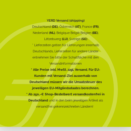
YERD Versand (shipping)
Deutschland
(DE)
, Österreich
(AT)
, France
(FR)
,
Nederland
(NL)
, Belgique België Belgien
(BE)
,
Lëtzebuerg
(LU)
, Sverige
(SE)
* Lieferzeiten gelten für Lieferungen innerhalb
Deutschlands, Lieferzeiten für andere Länder
entnehmen Sie bitte der Schaltfläche mit den
Versandinformationen
* Alle Preise inkl. MwSt. zzgl. Versand. Für EU-
Kunden mit Versand-Ziel ausserhalb von
Deutschland müssen wir die Umsatzsteuer des
jeweiligen EU-Mitgliedsstaates berechnen.
* Ab 250,-€ Shop-Bestellwert versandkostenfrei in
Deutschland
und in den beim jeweiligen Artikel als
versandfrei gekennzeichneten Ländern!