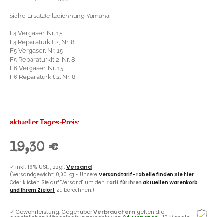
siehe Ersatzteilzeichnung Yamaha:
F4 Vergaser, Nr. 15
F4 Reparaturkit 2, Nr. 8
F5 Vergaser, Nr. 15
F5 Reparaturkit 2, Nr. 8
F6 Vergaser, Nr. 15
F6 Reparaturkit 2, Nr. 8
aktueller Tages-Preis:
19,30 €
✓
inkl. 19% USt. , zzgl.
Versand
(Versandgewicht: 0,00 kg - Unsere
Versandtarif-Tabelle finden Sie hier
.
Oder klicken Sie auf "Versand" um den
Tarif für Ihren
aktuellen Warenkorb
und Ihrem Zielort
zu berechnen.)
✓
Gewährleistung: Gegenüber
Verbrauchern
gelten die
gesetzlichen Mängelhaftungsrechte von
24 Monaten
, 12 Monate