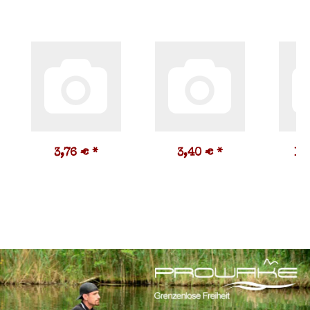
3,76 €
*
3,40 €
*
11