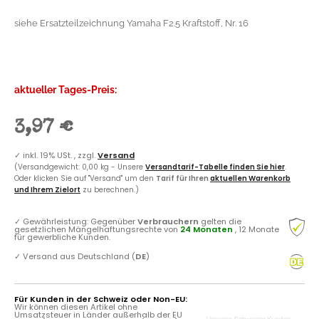
siehe Ersatzteilzeichnung Yamaha F2.5 Kraftstoff, Nr. 16
aktueller Tages-Preis:
3,97 €
✓
inkl. 19% USt. , zzgl.
Versand
(Versandgewicht: 0,00 kg - Unsere
Versandtarif-Tabelle finden Sie hier
.
Oder klicken Sie auf "Versand" um den
Tarif für Ihren
aktuellen Warenkorb
und Ihrem Zielort
zu berechnen.)
✓
Gewährleistung: Gegenüber
Verbrauchern
gelten die
gesetzlichen Mängelhaftungsrechte von
24 Monaten
, 12 Monate
für gewerbliche Kunden.
✓
Versand aus Deutschland (
DE
)
Für Kunden in der Schweiz oder Non-EU:
Wir können diesen Artikel ohne
Umsatzsteuer in Länder außerhalb der EU