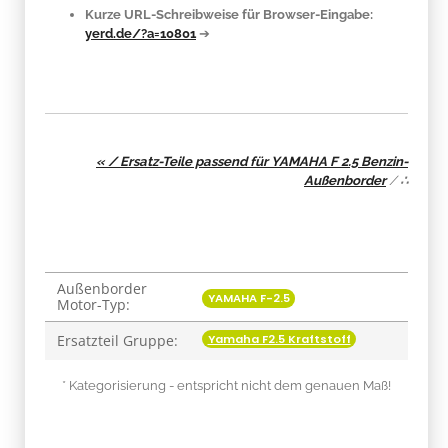
Kurze URL-Schreibweise für Browser-Eingabe:
yerd.de/?a=10801
➔
« / Ersatz-Teile passend für YAMAHA F 2.5 Benzin-
Außenborder
/
∴
Außenborder
Produkteigenschaft
Wert
YAMAHA F-2.5
Motor-Typ:
Yamaha F2.5 Kraftstoff
Ersatzteil Gruppe:
* Kategorisierung - entspricht nicht dem genauen Maß!