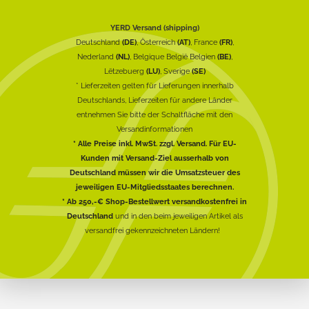
YERD Versand (shipping)
Deutschland
(DE)
, Österreich
(AT)
, France
(FR)
,
Nederland
(NL)
, Belgique België Belgien
(BE)
,
Lëtzebuerg
(LU)
, Sverige
(SE)
* Lieferzeiten gelten für Lieferungen innerhalb
Deutschlands, Lieferzeiten für andere Länder
entnehmen Sie bitte der Schaltfläche mit den
Versandinformationen
* Alle Preise inkl. MwSt. zzgl. Versand. Für EU-
Kunden mit Versand-Ziel ausserhalb von
Deutschland müssen wir die Umsatzsteuer des
jeweiligen EU-Mitgliedsstaates berechnen.
* Ab 250,-€ Shop-Bestellwert versandkostenfrei in
Deutschland
und in den beim jeweiligen Artikel als
versandfrei gekennzeichneten Ländern!