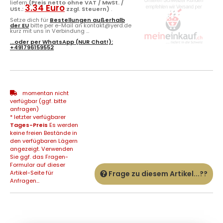
liefern
(Preis netto ohne VAT / MwSt. /
3.34 Euro
USt.:
zzgl. Steuern)
.
Setze dich für
Bestellungen außerhalb
der EU
bitte per e-Mail an kontakt@yerd.de
kurz mit uns in Verbindung ...
...oder per
WhatsApp
(NUR Chat!):
+491796159552
momentan nicht
verfügbar (ggf. bitte
anfragen)
* letzter verfügbarer
Tages-Preis
Es werden
keine freien Bestände in
den verfügbaren Lägern
angezeigt. Verwenden
Sie ggf. das Fragen-
Formular auf dieser
Artikel-Seite für
Frage zu diesem Artikel...??
Anfragen...