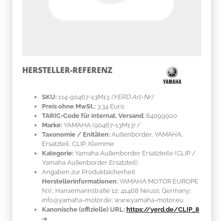
HERSTELLER-REFERENZ
SKU:
114-90467-13M13
(YERD Art-Nr.)
Preis ohne MwSt.:
3.34 Euro
TARIC-Code für internat. Versand:
84099900
Marke:
YAMAHA
(90467-13M13)
/
Taxonomie / Enitäten:
Außenborder, YAMAHA,
Ersatzteil, CLIP, Klemme
Kategorie:
Yamaha Außenborder Ersatzteile (CLIP /
Yamaha Außenborder Ersatzteil)
Angaben zur Produktsicherheit
Herstellerinformationen:
YAMAHA MOTOR EUROPE
N.V.; Hansemannstraße 12; 41468 Neuss; Germany;
info@yamaha-motor.de; www.yamaha-motor.eu
Kanonische (offizielle) URL:
https://yerd.de/CLIP_8
➔