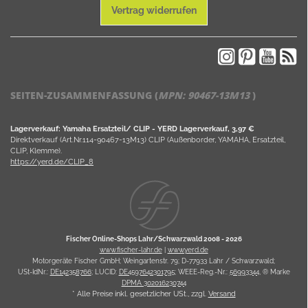
Vertrag widerrufen
SEITEN-ZUSAMMENFASSUNG (
MPN:
90467-13M13
)
Lagerverkauf: Yamaha Ersatzteil/ CLIP - YERD Lagerverkauf, 3,97 €
Direktverkauf (Art.Nr.114-90467-13M13) CLIP (Außenborder, YAMAHA, Ersatzteil,
CLIP, Klemme).
https://yerd.de/CLIP_8
Fischer Online-Shops Lahr/Schwarzwald 2008 -
2026
www.fischer-lahr.de
|
www.yerd.de
Motorgeräte Fischer GmbH; Weingartenstr. 79; D-77933 Lahr / Schwarzwald;
USt-IdNr.:
DE142358766
; LUCID:
DE4597642301795
; WEEE-Reg.-Nr.:
56993344
, ® Marke
DPMA 302016230744
* Alle Preise inkl. gesetzlicher USt., zzgl.
Versand