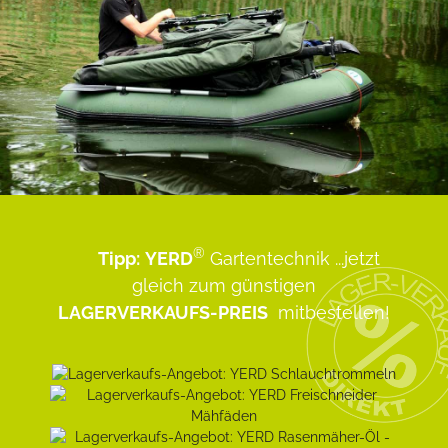
®
Tipp:
YERD
Gartentechnik
...jetzt
gleich zum günstigen
LAGERVERKAUFS-PREIS
mitbestellen!