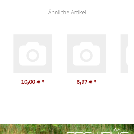
Ähnliche Artikel
10,00 €
*
6,97 €
*
9