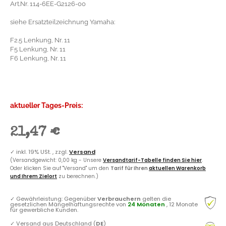
Art.Nr. 114-6EE-G2126-00
siehe Ersatzteilzeichnung Yamaha:
F2.5 Lenkung, Nr. 11
F5 Lenkung, Nr. 11
F6 Lenkung, Nr. 11
aktueller Tages-Preis:
21,47 €
✓
inkl. 19% USt. , zzgl.
Versand
(Versandgewicht: 0,00 kg - Unsere
Versandtarif-Tabelle finden Sie hier
.
Oder klicken Sie auf "Versand" um den
Tarif für Ihren
aktuellen Warenkorb
und Ihrem Zielort
zu berechnen.)
✓
Gewährleistung: Gegenüber
Verbrauchern
gelten die
gesetzlichen Mängelhaftungsrechte von
24 Monaten
, 12 Monate
für gewerbliche Kunden.
✓
Versand aus Deutschland (
DE
)