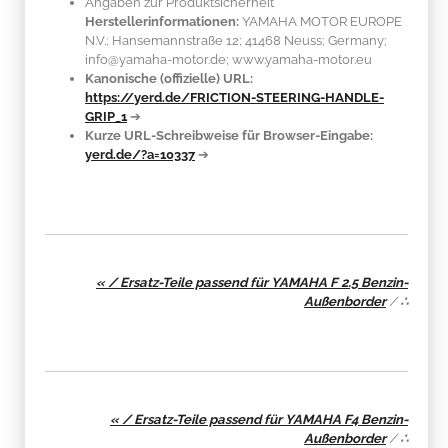
Angaben zur Produktsicherheit
Herstellerinformationen:
YAMAHA MOTOR EUROPE
N.V.; Hansemannstraße 12; 41468 Neuss; Germany;
info@yamaha-motor.de; www.yamaha-motor.eu
Kanonische (offizielle) URL:
https://yerd.de/FRICTION-STEERING-HANDLE-
GRIP_1
➔
Kurze URL-Schreibweise für Browser-Eingabe:
yerd.de/?a=10337
➔
« / Ersatz-Teile passend für YAMAHA F 2.5 Benzin-
Außenborder
/
∴
« / Ersatz-Teile passend für YAMAHA F4 Benzin-
Außenborder
/
∴