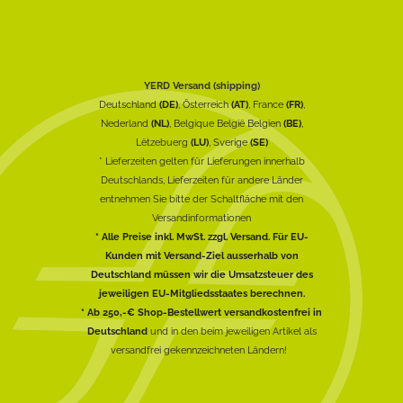
YERD Versand (shipping)
Deutschland
(DE)
, Österreich
(AT)
, France
(FR)
,
Nederland
(NL)
, Belgique België Belgien
(BE)
,
Lëtzebuerg
(LU)
, Sverige
(SE)
* Lieferzeiten gelten für Lieferungen innerhalb
Deutschlands, Lieferzeiten für andere Länder
entnehmen Sie bitte der Schaltfläche mit den
Versandinformationen
* Alle Preise inkl. MwSt. zzgl. Versand. Für EU-
Kunden mit Versand-Ziel ausserhalb von
Deutschland müssen wir die Umsatzsteuer des
jeweiligen EU-Mitgliedsstaates berechnen.
* Ab 250,-€ Shop-Bestellwert versandkostenfrei in
Deutschland
und in den beim jeweiligen Artikel als
versandfrei gekennzeichneten Ländern!