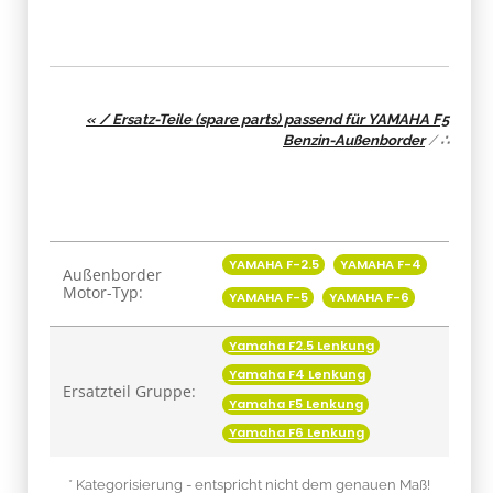
« / Ersatz-Teile (spare parts) passend für YAMAHA F5
Benzin-Außenborder
/
∴
Produkteigenschaft
Wert
YAMAHA F-2.5
YAMAHA F-4
Außenborder
Motor-Typ:
YAMAHA F-5
YAMAHA F-6
Yamaha F2.5 Lenkung
Yamaha F4 Lenkung
Ersatzteil Gruppe:
Yamaha F5 Lenkung
Yamaha F6 Lenkung
* Kategorisierung - entspricht nicht dem genauen Maß!