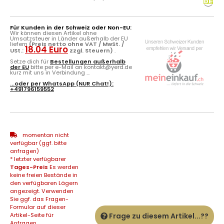
Für Kunden in der Schweiz oder Non-EU:
Wir können diesen Artikel ohne
Umsatzsteuer in Länder außerhalb der EU
liefern
(Preis netto ohne VAT / MwSt. /
18.04 Euro
USt.:
zzgl. Steuern)
.
Setze dich für
Bestellungen außerhalb
der EU
bitte per e-Mail an kontakt@yerd.de
kurz mit uns in Verbindung ...
...oder per
WhatsApp
(NUR Chat!):
+491796159552
momentan nicht
verfügbar (ggf. bitte
anfragen)
* letzter verfügbarer
Tages-Preis
Es werden
keine freien Bestände in
den verfügbaren Lägern
angezeigt. Verwenden
Sie ggf. das Fragen-
Formular auf dieser
Artikel-Seite für
Frage zu diesem Artikel...??
Anfragen...