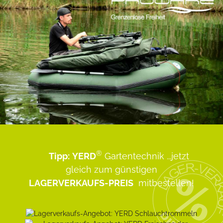
®
Tipp:
YERD
Gartentechnik
...jetzt
gleich zum günstigen
LAGERVERKAUFS-PREIS
mitbestellen!