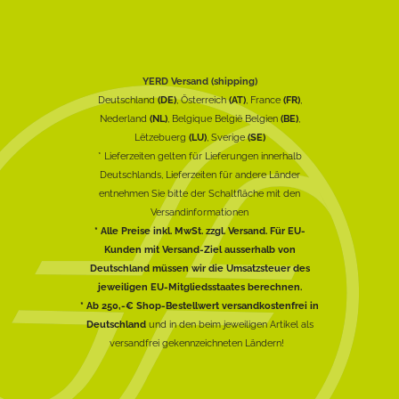
YERD Versand (shipping)
Deutschland
(DE)
, Österreich
(AT)
, France
(FR)
,
Nederland
(NL)
, Belgique België Belgien
(BE)
,
Lëtzebuerg
(LU)
, Sverige
(SE)
* Lieferzeiten gelten für Lieferungen innerhalb
Deutschlands, Lieferzeiten für andere Länder
entnehmen Sie bitte der Schaltfläche mit den
Versandinformationen
* Alle Preise inkl. MwSt. zzgl. Versand. Für EU-
Kunden mit Versand-Ziel ausserhalb von
Deutschland müssen wir die Umsatzsteuer des
jeweiligen EU-Mitgliedsstaates berechnen.
* Ab 250,-€ Shop-Bestellwert versandkostenfrei in
Deutschland
und in den beim jeweiligen Artikel als
versandfrei gekennzeichneten Ländern!