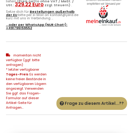
liefern
(Preis netto ohne VAT / MwSt. /
329.22 Euro
USt.:
zzgl. Steuern)
.
Setze dich für
Bestellungen außerhalb
der EU
bitte per e-Mail an kontakt@yerd.de
kurz mit uns in Verbindung ...
...oder per
WhatsApp
(NUR Chat!):
+491796159552
momentan nicht
verfügbar (ggf. bitte
anfragen)
* letzter verfügbarer
Tages-Preis
Es werden
keine freien Bestände in
den verfügbaren Lägern
angezeigt. Verwenden
Sie ggf. das Fragen-
Formular auf dieser
Artikel-Seite für
Frage zu diesem Artikel...??
Anfragen...