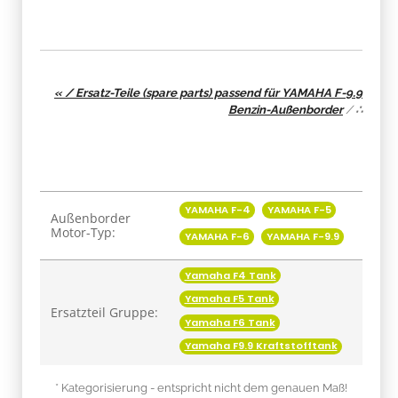
« / Ersatz-Teile (spare parts) passend für YAMAHA F-9.9
Benzin-Außenborder
/
∴
Produkteigenschaft
Wert
YAMAHA F-4
YAMAHA F-5
Außenborder
Motor-Typ:
YAMAHA F-6
YAMAHA F-9.9
Yamaha F4 Tank
Yamaha F5 Tank
Ersatzteil Gruppe:
Yamaha F6 Tank
Yamaha F9.9 Kraftstofftank
* Kategorisierung - entspricht nicht dem genauen Maß!