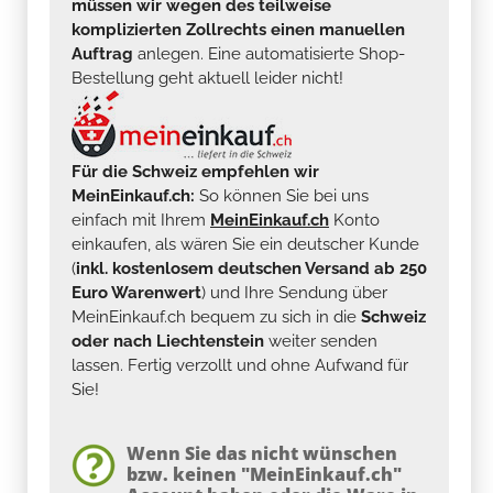
müssen wir wegen des teilweise
komplizierten Zollrechts einen manuellen
Auftrag
anlegen. Eine automatisierte Shop-
Bestellung geht aktuell leider nicht!
Für die Schweiz empfehlen wir
MeinEinkauf.ch:
So können Sie bei uns
einfach mit Ihrem
MeinEinkauf.ch
Konto
einkaufen, als wären Sie ein deutscher Kunde
(
inkl. kostenlosem deutschen Versand ab 250
Euro Warenwert
) und Ihre Sendung über
MeinEinkauf.ch bequem zu sich in die
Schweiz
oder nach Liechtenstein
weiter senden
lassen. Fertig verzollt und ohne Aufwand für
Sie!
Wenn Sie das nicht wünschen
bzw. keinen "MeinEinkauf.ch"