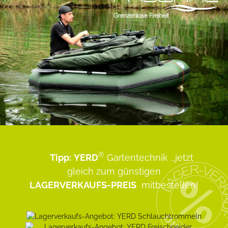
®
Tipp:
YERD
Gartentechnik
...jetzt
gleich zum günstigen
LAGERVERKAUFS-PREIS
mitbestellen!