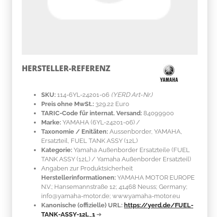
HERSTELLER-REFERENZ
SKU:
114-6YL-24201-06
(YERD Art-Nr.)
Preis ohne MwSt.:
329.22 Euro
TARIC-Code für internat. Versand:
84099900
Marke:
YAMAHA
(6YL-24201-06)
/
Taxonomie / Enitäten:
Aussenborder, YAMAHA,
Ersatzteil, FUEL TANK ASSY (12L)
Kategorie:
Yamaha Außenborder Ersatzteile (FUEL
TANK ASSY (12L) / Yamaha Außenborder Ersatzteil)
Angaben zur Produktsicherheit
Herstellerinformationen:
YAMAHA MOTOR EUROPE
N.V.; Hansemannstraße 12; 41468 Neuss; Germany;
info@yamaha-motor.de; www.yamaha-motor.eu
Kanonische (offizielle) URL:
https://yerd.de/FUEL-
TANK-ASSY-12L_1
➔