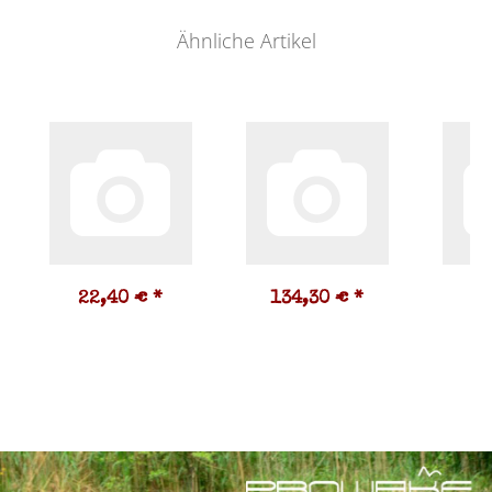
Ähnliche Artikel
22,40 €
*
134,30 €
*
3