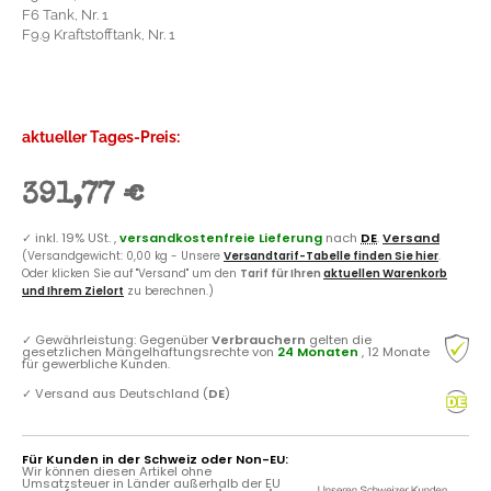
F6 Tank, Nr. 1
F9.9 Kraftstofftank, Nr. 1
aktueller Tages-Preis:
391,77 €
✓
inkl. 19% USt. ,
versandkostenfreie Lieferung
nach
DE
.
Versand
(Versandgewicht: 0,00 kg - Unsere
Versandtarif-Tabelle finden Sie hier
.
Oder klicken Sie auf "Versand" um den
Tarif für Ihren
aktuellen Warenkorb
und Ihrem Zielort
zu berechnen.)
✓
Gewährleistung: Gegenüber
Verbrauchern
gelten die
gesetzlichen Mängelhaftungsrechte von
24 Monaten
, 12 Monate
für gewerbliche Kunden.
✓
Versand aus Deutschland (
DE
)
Für Kunden in der Schweiz oder Non-EU:
Wir können diesen Artikel ohne
Umsatzsteuer in Länder außerhalb der EU