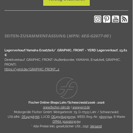
SEITEN-ZUSAMMENFASSUNG (
MPN:
6EG-G2677-00
)
Lagerverkauf:Yamaha Ersatzteil/ .GRAPHIC, FRONT - YERD Lagerverkauf, 13,61
€
Direktverkauf .GRAPHIC, FRONT (Außenborder, YAMAHA, Ersatzteil, GRAPHIC,
FRONT).
https://yerd.de/GRAPHIC-FRONT_2
Fischer Online-Shops Lahr/Schwarzwald 2008 -
2026
www.fischer-lahr.de
|
www.yerd.de
Motorgeräte Fischer GmbH; Weingartenstr. 79; D-77933 Lahr / Schwarzwald;
USt-IdNr.:
DE142358766
; LUCID:
DE4597642301795
; WEEE-Reg.-Nr.:
56993344
, ® Marke
DPMA 302016230744
* Alle Preise inkl. gesetzlicher USt., zzgl.
Versand