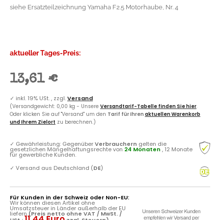
siehe Ersatzteilzeichnung Yamaha F2.5 Motorhaube, Nr. 4
aktueller Tages-Preis:
13,61 €
✓
inkl. 19% USt. , zzgl.
Versand
(Versandgewicht: 0,00 kg - Unsere
Versandtarif-Tabelle finden Sie hier
.
Oder klicken Sie auf "Versand" um den
Tarif für Ihren
aktuellen Warenkorb
und Ihrem Zielort
zu berechnen.)
✓
Gewährleistung: Gegenüber
Verbrauchern
gelten die
gesetzlichen Mängelhaftungsrechte von
24 Monaten
, 12 Monate
für gewerbliche Kunden.
✓
Versand aus Deutschland (
DE
)
Für Kunden in der Schweiz oder Non-EU:
Wir können diesen Artikel ohne
Umsatzsteuer in Länder außerhalb der EU
liefern
(Preis netto ohne VAT / MwSt. /
11.44 Euro
USt.:
zzgl. Steuern)
.