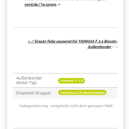
yerd.de/?a=10505
➔
« / Ersatz-Teile passend für YAMAHA F 2.5 Benzin-
Außenborder
/
∴
Außenborder
Produkteigenschaft
Wert
YAMAHA F-2.5
Motor-Typ:
Yamaha F2.5 Motorhaube
Ersatzteil Gruppe:
* Kategorisierung - entspricht nicht dem genauen Maß!