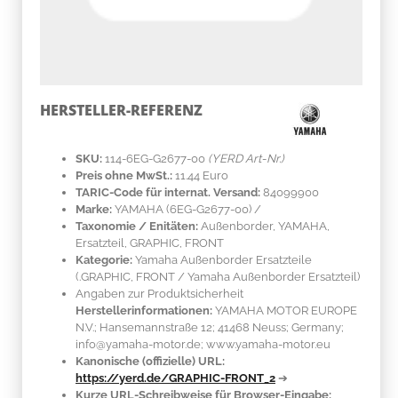
HERSTELLER-REFERENZ
SKU:
114-6EG-G2677-00
(YERD Art-Nr.)
Preis ohne MwSt.:
11.44 Euro
TARIC-Code für internat. Versand:
84099900
Marke:
YAMAHA
(6EG-G2677-00)
/
Taxonomie / Enitäten:
Außenborder, YAMAHA,
Ersatzteil, GRAPHIC, FRONT
Kategorie:
Yamaha Außenborder Ersatzteile
(.GRAPHIC, FRONT / Yamaha Außenborder Ersatzteil)
Angaben zur Produktsicherheit
Herstellerinformationen:
YAMAHA MOTOR EUROPE
N.V.; Hansemannstraße 12; 41468 Neuss; Germany;
info@yamaha-motor.de; www.yamaha-motor.eu
Kanonische (offizielle) URL:
https://yerd.de/GRAPHIC-FRONT_2
➔
Kurze URL-Schreibweise für Browser-Eingabe: