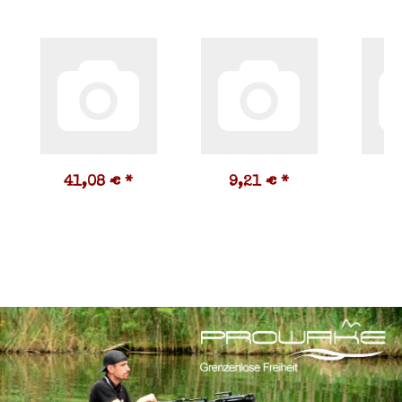
41,08 €
*
9,21 €
*
2