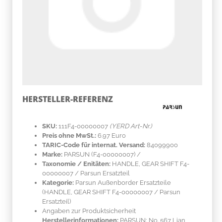
HERSTELLER-REFERENZ
SKU:
111F4-00000007
(YERD Art-Nr.)
Preis ohne MwSt.:
6.97 Euro
TARIC-Code für internat. Versand:
84099900
Marke:
PARSUN
(F4-00000007)
/
Taxonomie / Enitäten:
HANDLE, GEAR SHIFT F4-
00000007 / Parsun Ersatzteil
Kategorie:
Parsun Außenborder Ersatzteile
(HANDLE, GEAR SHIFT F4-00000007 / Parsun
Ersatzteil)
Angaben zur Produktsicherheit
Herstellerinformationen:
PARSUN; No. 567 Lian