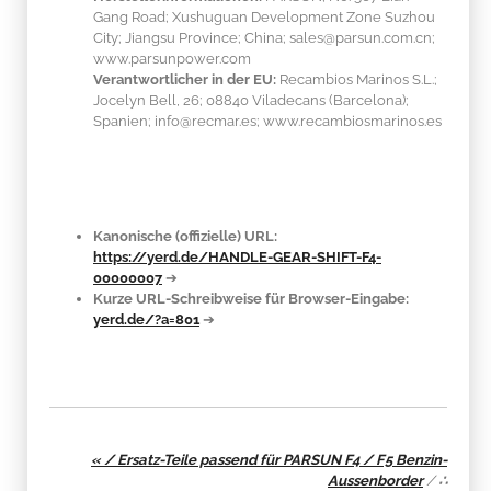
Gang Road; Xushuguan Development Zone Suzhou
City; Jiangsu Province; China; sales@parsun.com.cn;
www.parsunpower.com
Verantwortlicher in der EU:
Recambios Marinos S.L.;
Jocelyn Bell, 26; 08840 Viladecans (Barcelona);
Spanien; info@recmar.es; www.recambiosmarinos.es
Kanonische (offizielle) URL:
https://yerd.de/HANDLE-GEAR-SHIFT-F4-
00000007
➔
Kurze URL-Schreibweise für Browser-Eingabe:
yerd.de/?a=801
➔
« / Ersatz-Teile passend für PARSUN F4 / F5 Benzin-
Aussenborder
/
∴