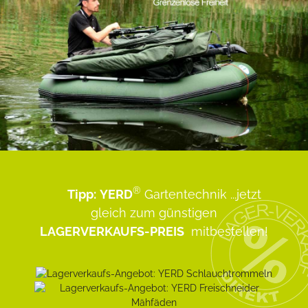
®
Tipp:
YERD
Gartentechnik
...jetzt
gleich zum günstigen
LAGERVERKAUFS-PREIS
mitbestellen!