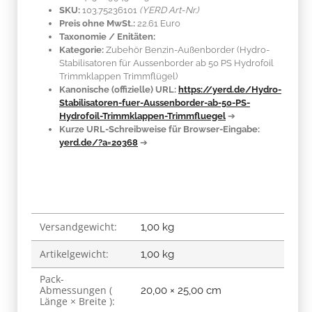
SKU:
103.75236101
(YERD Art-Nr.)
Preis ohne MwSt.:
22.61 Euro
Taxonomie / Enitäten:
Kategorie:
Zubehör Benzin-Außenborder (Hydro-
Stabilisatoren für Aussenborder ab 50 PS Hydrofoil
Trimmklappen Trimmflügel)
Kanonische (offizielle) URL:
https://yerd.de/Hydro-
Stabilisatoren-fuer-Aussenborder-ab-50-PS-
Hydrofoil-Trimmklappen-Trimmfluegel
➔
Kurze URL-Schreibweise für Browser-Eingabe:
yerd.de/?a=20368
➔
Versandgewicht:
Produkteigenschaft
Wert
1,00 kg
Artikelgewicht:
1,00
kg
Pack-
Abmessungen (
20,00 × 25,00 cm
Länge × Breite ):