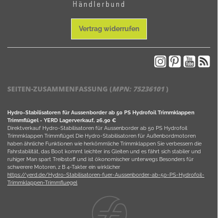
Vertrag widerrufen
SEITEN-ZUSAMMENFASSUNG (
MPN:
75236101
)
Hydro-Stabilisatoren für Aussenborder ab 50 PS Hydrofoil Trimmklappen
Trimmflügel - YERD Lagerverkauf, 26,90 €
Direktverkauf Hydro-Stabilisatoren für Aussenborder ab 50 PS Hydrofoil
Trimmklappen Trimmflügel Die Hydro-Stabilisatoren für Außenbordmotoren
haben ähnliche Funktionen wie herkömmliche Trimmklappen Sie verbessern die
Fahrstabilität, das Boot kommt leichter ins Gleiten und es fährt sich stabiler und
ruhiger Man spart Treibstoff und ist ökonomischer unterwegs Besonders für
schwerere Motoren, z B 4-Takter ein wirklicher
https://yerd.de/Hydro-Stabilisatoren-fuer-Aussenborder-ab-50-PS-Hydrofoil-
Trimmklappen-Trimmfluegel