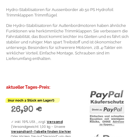
Hydro-Stabilisatoren für Aussenborder ab 50 PS Hydrofoil
Trimmklappen Trimmflügel
Die Hydro-Stabilisatoren für Außenbordmotoren haben ähnliche
Funktionen wie herkömmliche Trimmklappen. Sie verbessern die
Fahrstabilität, das Boot kommt leichter ins Gleiten und es fährt sich
stabiler und ruhiger. Man spart Treibstoff und ist ökonomischer
unterwegs. Besonders für schwerere Motoren, z.B. 4-Takter ein
wirklicher Vorteil. Einfache Montage, Schrauben sind im
Lieferumfang enthalten.
aktueller Tages-Preis:
(nur noch 2 Stück am Lager!)
26,90 €
✓
inkl. 19% USt. , zzgl.
Versand
(Versandgewicht: 1,00 kg - Unsere
Versandtarif-Tabelle finden Sie hier
.
Oder klicken Sie auf "Versand" um den