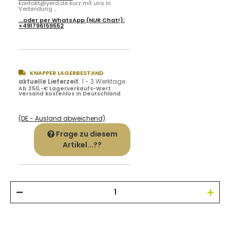
kontakt@yerd.de kurz mit uns in
Verbindung ...
...oder per
WhatsApp
(NUR Chat!):
+491796159552
KNAPPER LAGERBESTAND
aktuelle Lieferzeit
:
1 - 3 Werktage
Ab 250,-€ Lagerverkaufs-Wert
Versand kostenlos in Deutschland
(DE - Ausland abweichend)
Frage zu diesem
Artikel...??