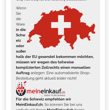
Wenn
Sie
die
Ware
in die
Schw
eiz
oder
außer
halb der EU gesendet bekommen möchten,
müssen wir wegen des teilweise
komplizierten Zollrechts einen manuellen
Auftrag
anlegen. Eine automatisierte Shop-
Bestellung geht aktuell leider nicht!
Für die Schweiz empfehlen wir
MeinEinkauf.ch:
So können Sie bei uns
einfach mit Ihrem
MeinEinkauf.ch
Konto