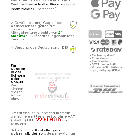
Tarif für Ihren
aktuellen Warenkorb und
Ihrem Zielort
zu berechnen.)
✓
Gewährleistung: Gegenüber
Verbrauchern
gelten die
gesetzlichen
Mängelhaftungsrechte von
24
Monaten
, 12 Monate für gewerbliche
Kunden.
✓
Versand aus Deutschland (
DE
)
Für
Kunden
in der
Schweiz
oder
Non-EU:
Wir
können
diesen
Artikel
ohne
Umsatzsteuer in Länder außerhalb
der EU liefern
(Preis netto ohne VAT
22.61 Euro
/ MwSt. / USt.:
zzgl.
Steuern)
.
Setze dich für
Bestellungen
außerhalb der EU
bitte per e-Mail an