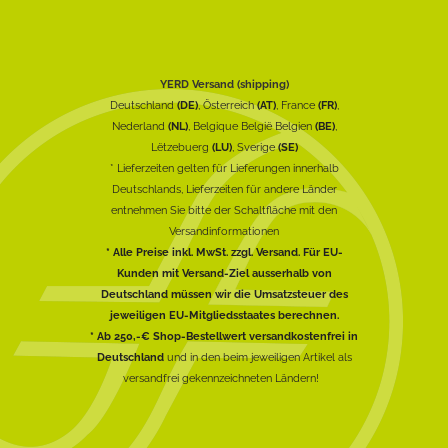
YERD Versand (shipping)
Deutschland
(DE)
, Österreich
(AT)
, France
(FR)
,
Nederland
(NL)
, Belgique België Belgien
(BE)
,
Lëtzebuerg
(LU)
, Sverige
(SE)
* Lieferzeiten gelten für Lieferungen innerhalb
Deutschlands, Lieferzeiten für andere Länder
entnehmen Sie bitte der Schaltfläche mit den
Versandinformationen
* Alle Preise inkl. MwSt. zzgl. Versand. Für EU-
Kunden mit Versand-Ziel ausserhalb von
Deutschland müssen wir die Umsatzsteuer des
jeweiligen EU-Mitgliedsstaates berechnen.
* Ab 250,-€ Shop-Bestellwert versandkostenfrei in
Deutschland
und in den beim jeweiligen Artikel als
versandfrei gekennzeichneten Ländern!