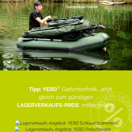
®
Tipp:
YERD
Gartentechnik
...jetzt
gleich zum günstigen
LAGERVERKAUFS-PREIS
mitbestellen!