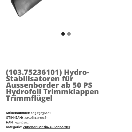
(103.75236101)
Hydro-
Stabilisatoren für
Aussenborder ab 50 PS
Hydrofoil Trimmklappen
Trimmflügel
Artikelnummer:
103.75236101
GTIN (EAN):
4250699430183
HAN:
75236101
Kategorie:
Zubehör Benzin-Außenborder