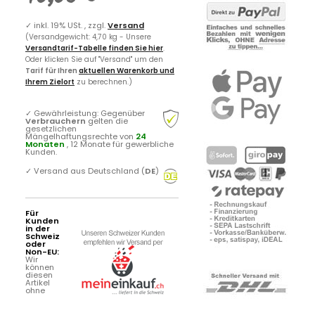
✓
inkl. 19% USt. , zzgl.
Versand
(Versandgewicht: 4,70 kg - Unsere
Versandtarif-Tabelle finden Sie hier
.
Oder klicken Sie auf "Versand" um den
Tarif für Ihren
aktuellen Warenkorb und
Ihrem Zielort
zu berechnen.)
✓
Gewährleistung: Gegenüber
Verbrauchern
gelten die
gesetzlichen
Mängelhaftungsrechte von
24
Monaten
, 12 Monate für gewerbliche
Kunden.
✓
Versand aus Deutschland (
DE
)
Für
Kunden
in der
Schweiz
oder
Non-EU:
Wir
können
diesen
Artikel
ohne