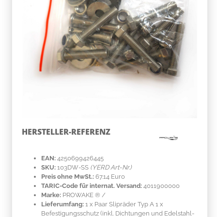
HERSTELLER-REFERENZ
EAN:
4250699426445
SKU:
103DW-SS
(YERD Art-Nr.)
Preis ohne MwSt.:
67.14 Euro
TARIC-Code für internat. Versand:
4011900000
Marke:
PROWAKE ®
/
Lieferumfang:
1 x Paar Slipräder Typ A 1 x
Befestigungsschutz (inkl. Dichtungen und Edelstahl-