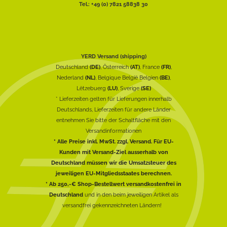
Tel.: +49 (0) 7821 58838 30
YERD Versand (shipping)
Deutschland
(DE)
, Österreich
(AT)
, France
(FR)
,
Nederland
(NL)
, Belgique België Belgien
(BE)
,
Lëtzebuerg
(LU)
, Sverige
(SE)
* Lieferzeiten gelten für Lieferungen innerhalb
Deutschlands, Lieferzeiten für andere Länder
entnehmen Sie bitte der Schaltfläche mit den
Versandinformationen
* Alle Preise inkl. MwSt. zzgl. Versand. Für EU-
Kunden mit Versand-Ziel ausserhalb von
Deutschland müssen wir die Umsatzsteuer des
jeweiligen EU-Mitgliedsstaates berechnen.
* Ab 250,-€ Shop-Bestellwert versandkostenfrei in
Deutschland
und in den beim jeweiligen Artikel als
versandfrei gekennzeichneten Ländern!