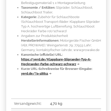
Befestigugsmaterial) 1 x Montageanleitung
Taxonomie / Enitäten:
Slipräder, Schlauchboot,
Schlauchboot Trailer,
Kategorie:
Zubehör für Schlauchboote
(Schlauchboot Transport-Räder: Klappbare Slipräder
Typ A, hochwertige Luftbereifung, Schlauchboot
Heckräder Farbe rot/schwarz)
Angaben zur Produktsicherheit
Herstellerinformationen:
Motorgeräte Fischer GmbH
(Abt. PROWAKE); Weingartenstr. 79; 77933 Lahr;
Germany; kontakt@fischer-lahr.de; www.prowake.de
Kanonische (offizielle) URL:
https://yerd.de/Klappbare-Slipraeder-Typ-A-
Heckraeder-Farbe-schwarz-schwarz
➔
Kurze URL-Schreibweise für Browser-Eingabe:
yerd.de/?a=18811
➔
Versandgewicht:
Produkteigenschaft
Wert
4,70 kg