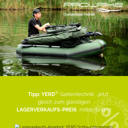
®
Tipp:
YERD
Gartentechnik
...jetzt
gleich zum günstigen
LAGERVERKAUFS-PREIS
mitbestellen!