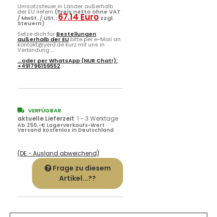
Umsatzsteuer in Länder außerhalb
der EU liefern
(Preis netto ohne VAT
67.14 Euro
/ MwSt. / USt.:
zzgl.
Steuern)
.
Setze dich für
Bestellungen
außerhalb der EU
bitte per e-Mail an
kontakt@yerd.de kurz mit uns in
Verbindung ...
...oder per
WhatsApp
(NUR Chat!):
+491796159552
VERFÜGBAR
aktuelle Lieferzeit
:
1 - 3 Werktage
Ab 250,-€ Lagerverkaufs-Wert
Versand kostenlos in Deutschland
(DE - Ausland abweichend)
Frage zu diesem
Artikel...??