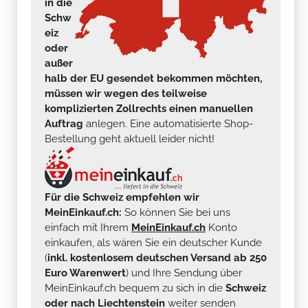
in die
Schw
eiz
oder
außer
halb der EU gesendet bekommen möchten,
müssen wir wegen des teilweise
komplizierten Zollrechts einen manuellen
Auftrag
anlegen. Eine automatisierte Shop-
Bestellung geht aktuell leider nicht!
Für die Schweiz empfehlen wir
MeinEinkauf.ch:
So können Sie bei uns
einfach mit Ihrem
MeinEinkauf.ch
Konto
einkaufen, als wären Sie ein deutscher Kunde
(
inkl. kostenlosem deutschen Versand ab 250
Euro Warenwert
) und Ihre Sendung über
MeinEinkauf.ch bequem zu sich in die
Schweiz
oder nach Liechtenstein
weiter senden