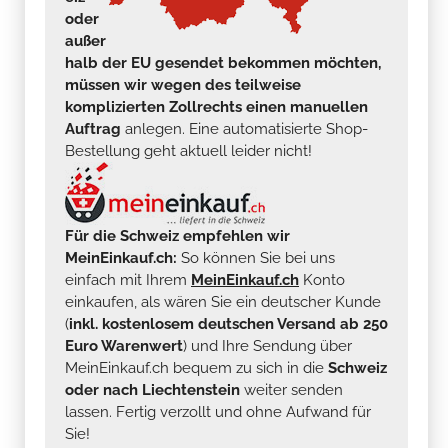
oder
außer
halb der EU gesendet bekommen möchten,
müssen wir wegen des teilweise
komplizierten Zollrechts einen manuellen
Auftrag
anlegen. Eine automatisierte Shop-
Bestellung geht aktuell leider nicht!
Für die Schweiz empfehlen wir
MeinEinkauf.ch:
So können Sie bei uns
einfach mit Ihrem
MeinEinkauf.ch
Konto
einkaufen, als wären Sie ein deutscher Kunde
(
inkl. kostenlosem deutschen Versand ab 250
Euro Warenwert
) und Ihre Sendung über
MeinEinkauf.ch bequem zu sich in die
Schweiz
oder nach Liechtenstein
weiter senden
lassen. Fertig verzollt und ohne Aufwand für
Sie!