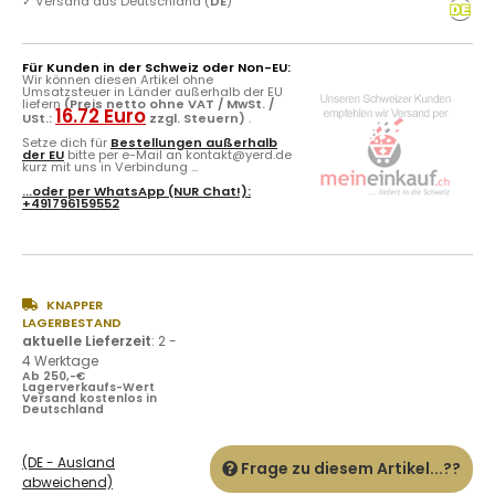
✓
Versand aus Deutschland (
DE
)
Für Kunden in der Schweiz oder Non-EU:
Wir können diesen Artikel ohne
Umsatzsteuer in Länder außerhalb der EU
liefern
(Preis netto ohne VAT / MwSt. /
16.72 Euro
USt.:
zzgl. Steuern)
.
Setze dich für
Bestellungen außerhalb
der EU
bitte per e-Mail an kontakt@yerd.de
kurz mit uns in Verbindung ...
...oder per
WhatsApp
(NUR Chat!):
+491796159552
KNAPPER
LAGERBESTAND
aktuelle Lieferzeit
:
2 -
4 Werktage
Ab 250,-€
Lagerverkaufs-Wert
Versand kostenlos in
Deutschland
(DE - Ausland
Frage zu diesem Artikel...??
abweichend)