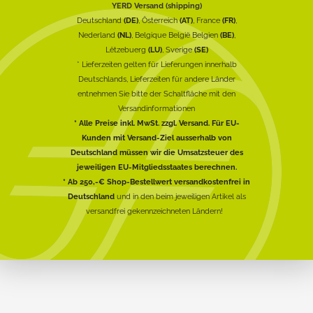
YERD Versand (shipping)
Deutschland
(DE)
, Österreich
(AT)
, France
(FR)
,
Nederland
(NL)
, Belgique België Belgien
(BE)
,
Lëtzebuerg
(LU)
, Sverige
(SE)
* Lieferzeiten gelten für Lieferungen innerhalb
Deutschlands, Lieferzeiten für andere Länder
entnehmen Sie bitte der Schaltfläche mit den
Versandinformationen
* Alle Preise inkl. MwSt. zzgl. Versand. Für EU-
Kunden mit Versand-Ziel ausserhalb von
Deutschland müssen wir die Umsatzsteuer des
jeweiligen EU-Mitgliedsstaates berechnen.
* Ab 250,-€ Shop-Bestellwert versandkostenfrei in
Deutschland
und in den beim jeweiligen Artikel als
versandfrei gekennzeichneten Ländern!