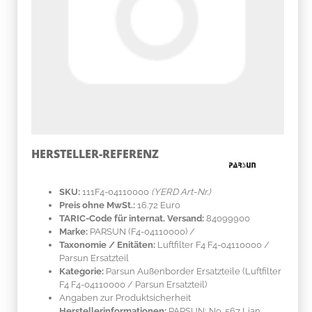
HERSTELLER-REFERENZ
SKU:
111F4-04110000
(YERD Art-Nr.)
Preis ohne MwSt.:
16.72 Euro
TARIC-Code für internat. Versand:
84099900
Marke:
PARSUN
(F4-04110000)
/
Taxonomie / Enitäten:
Luftfilter F4 F4-04110000 /
Parsun Ersatzteil
Kategorie:
Parsun Außenborder Ersatzteile (Luftfilter
F4 F4-04110000 / Parsun Ersatzteil)
Angaben zur Produktsicherheit
Herstellerinformationen:
PARSUN; No. 567 Lian