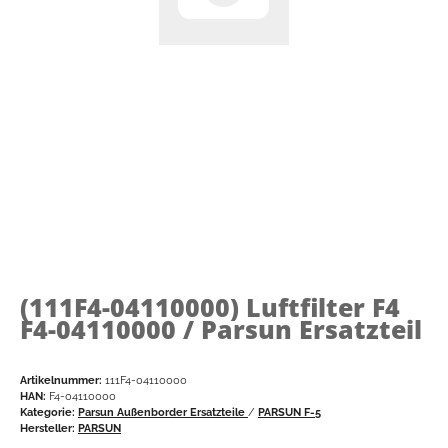
(111F4-04110000)
Luftfilter F4
F4-04110000 / Parsun Ersatzteil
Artikelnummer:
111F4-04110000
HAN:
F4-04110000
Kategorie:
Parsun Außenborder Ersatzteile
/
PARSUN F-5
Hersteller:
PARSUN