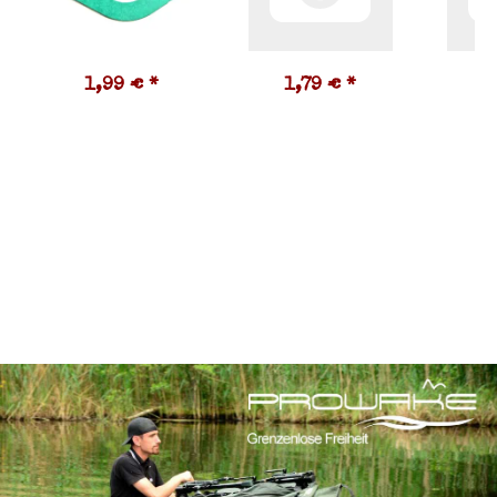
1,99 €
*
1,79 €
*
6