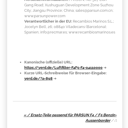
Gang Road; Xushuguan Development Zone Suzhou
City; Jiangsu Province; China; sales@parsun.com.cn;
www.parsunpower.com
Verantwortlicher in der EU:
Recambios Marinos S.L.;
Jocelyn Bell, 26; 08840 Viladecans (Barcelona);
Spanien; info@recmar.es; www.recambiosmarinos.es
Kanonische (offizielle) URL:
https://yerd.de/Luftfilter-F4F5-F4-04110000
➔
Kurze URL-Schreibweise für Browser-Eingabe:
yerd.de/?a=898
➔
« / Ersatz-Teile passend für PARSUN F4 / F5 Benzin-
Aussenborder
/
∴