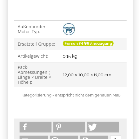
Produkteigenschaft
Wert
Außenborder
Motor-Typ:
Parsun F4/F5 Ansaugung
Ersatzteil Gruppe:
Artikelgewicht:
0,15
kg
Pack-
Abmessungen (
12,00 × 10,00 × 6,00 cm
Länge × Breite ×
Höhe ):
* Kategorisierung - entspricht nicht dem genauen Maß!