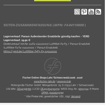
SEITEN-ZUSAMMENFASSUNG (
MPN:
F4-04110000
)
Lagerverkauf: Parsun Außenborder Ersatzteile günstig kaufen - YERD
Lagerverkauf, 19,90 €
Direktverkauf (Art.Nr. 111F4-04110000) Luftfilter F4+F5 / Parsun Ersatzteil
(Luftfilter F4 F4-04110000 / Parsun Ersatzteil).
https://yerd.de/Luftfilter-F4F5-F4-04110000
Fischer Online-Shops Lahr/Schwarzwald 2008 -
2026
www.fischer-lahr.de
|
www.yerd.de
Motorgeräte Fischer GmbH; Weingartenstr. 79; D-77933 Lahr / Schwarzwald;
USt-IdNr.:
DE142358766
; LUCID:
DE4597642301795
; WEEE-Reg.-Nr.:
56993344
, ® Marke
DPMA 302016230744
* Alle Preise inkl. gesetzlicher USt., zzgl.
Versand
Powered by
JTL Shop