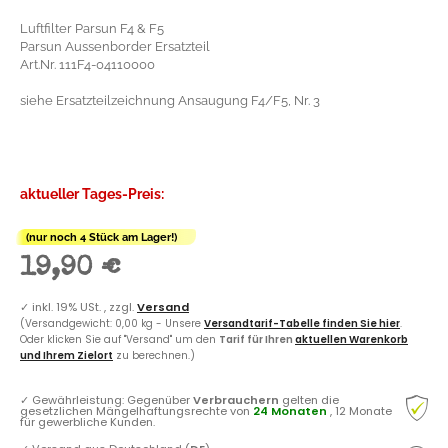
Luftfilter Parsun F4 & F5
Parsun Aussenborder Ersatzteil
Art.Nr. 111F4-04110000
siehe Ersatzteilzeichnung Ansaugung F4/F5, Nr. 3
aktueller Tages-Preis:
(nur noch 4 Stück am Lager!)
19,90 €
✓
inkl. 19% USt. , zzgl.
Versand
(Versandgewicht: 0,00 kg - Unsere
Versandtarif-Tabelle finden Sie hier
.
Oder klicken Sie auf "Versand" um den
Tarif für Ihren
aktuellen Warenkorb
und Ihrem Zielort
zu berechnen.)
✓
Gewährleistung: Gegenüber
Verbrauchern
gelten die
gesetzlichen Mängelhaftungsrechte von
24 Monaten
, 12 Monate
für gewerbliche Kunden.