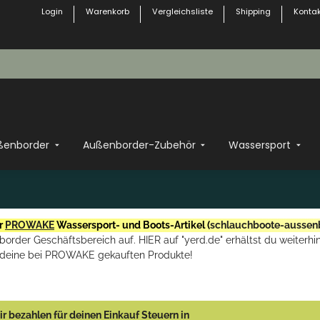
Login
Warenkorb
Vergleichsliste
Shipping
Kontak
ßenborder
Außenborder-Zubehör
Wassersport
r
PROWAKE
Wassersport- und Boots-Artikel (
schlauchboote-aussen
rder Geschäftsbereich auf. HIER auf "yerd.de" erhältst du weiterhin
deine bei PROWAKE gekauften Produkte!
r bezahlen für deinen Einkauf Steuern in