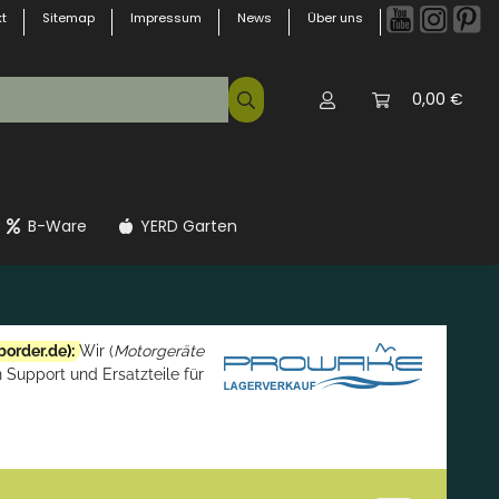
t
Sitemap
Impressum
News
Über uns
0,00 €
B-Ware
YERD Garten
border.de
):
Wir (
Motorgeräte
 Support und Ersatzteile für