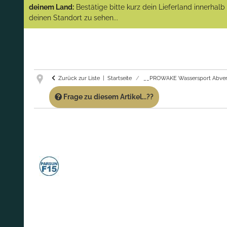
(Abverkauf)!
deinem Land:
Bestätige bitte kurz dein Lieferland innerhal
deinen Standort zu sehen...
GARANTIE UND SERVICE:
Du erhältst über
diese Seite weiterhin Support für PROWAKE
Artikel!
Fragen?
Ruf uns für Fragen zu PROWAKE
Artikeln einfach an!
Zurück zur Liste
Startseite
__PROWAKE Wassersport Abver
Frage zu diesem Artikel...??