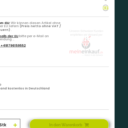
on-EU:
Wir können diesen Artikel ohne
r EU liefern
(Preis netto ohne VAT /
euern)
.
alb der EU
bitte per e-Mail an
ndung ...
:
+491796159552
e
and kostenlos in Deutschland
Stk
In den Warenkorb