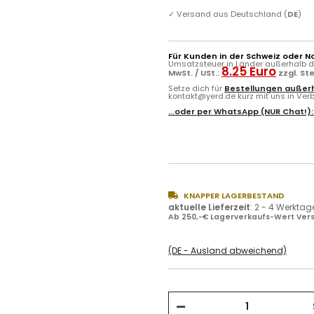
✓
Versand aus Deutschland (
DE
)
Für Kunden in der Schweiz oder N
Umsatzsteuer in Länder außerhalb de
8.25 Euro
MwSt. / USt.:
zzgl. St
Setze dich für
Bestellungen außerh
kontakt@yerd.de kurz mit uns in Verbi
...oder per
WhatsApp
(NUR Chat!)
KNAPPER LAGERBESTAND
aktuelle Lieferzeit
:
2 - 4 Werktag
Ab 250,-€ Lagerverkaufs-Wert Vers
(DE - Ausland abweichend)