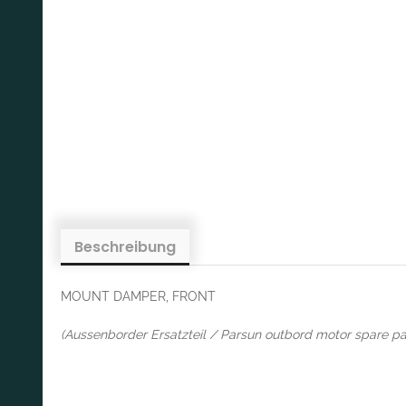
Beschreibung
MOUNT DAMPER, FRONT
(Aussenborder Ersatzteil / Parsun outbord motor spare pa