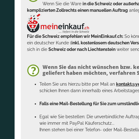
Wenn Sie die Ware
in die Schweiz oder außer
komplizierten Zollrechts einen manuellen Auftrag
anleg
Für die Schweiz empfehlen wir MeinEinkauf.ch:
So könn
ein deutscher Kunde (
inkl. kostenlosem deutschen Ver
sich in die
Schweiz oder nach Liechtenstein
weiter send
Wenn Sie das nicht wünschen bzw. ke
geliefert haben möchten, verfahren Si
Teilen Sie uns hierzu bitte per Mail an
kontakt@y
schicken Ihnen dann innerhalb eines Arbeitstage
Falls eine Mail-Bestellung für Sie zum umständlic
Egal wie Sie bestellen: Die unverbindliche Auftr
wie immer mit PayPal Käuferschutz...
Ihnen stehen bei einer Telefon- oder Mail-Bestel