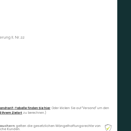
rung II, Nr. 22
andtarif-Tabelle finden Sie hier
. Oder klicken Sie auf "Versand" um den
 Ihrem Zielort
zu berechnen.)
rauchern
gelten die gesetzlichen Mängelhaftungsrechte von
liche Kunden.