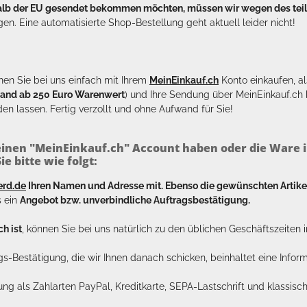
halb der EU gesendet bekommen möchten, müssen wir wegen des tei
en. Eine automatisierte Shop-Bestellung geht aktuell leider nicht!
en Sie bei uns einfach mit Ihrem
MeinEinkauf.ch
Konto einkaufen, al
sand ab 250 Euro Warenwert
) und Ihre Sendung über MeinEinkauf.c
en lassen. Fertig verzollt und ohne Aufwand für Sie!
inen "MeinEinkauf.ch" Account haben oder die Ware i
e bitte wie folgt:
erd.de
Ihren Namen und Adresse mit. Ebenso die gewünschten Arti
s ein
Angebot bzw. unverbindliche Auftragsbestätigung.
h ist
, können Sie bei uns natürlich zu den üblichen Geschäftszeite
ags-Bestätigung, die wir Ihnen danach schicken, beinhaltet eine Info
lung als Zahlarten PayPal, Kreditkarte, SEPA-Lastschrift und klassi