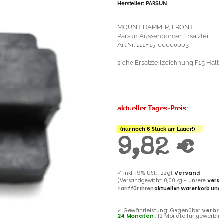
Hersteller:
PARSUN
MOUNT DAMPER, FRONT
Parsun Aussenborder Ersatzteil
Art.Nr. 111F15-00000003
siehe Ersatzteilzeichnung F15 Halte
aktueller Tages-Preis:
(nur noch 6 Stück am Lager!)
9,82 €
✓
inkl. 19% USt. , zzgl.
Versand
(Versandgewicht: 0,00 kg - Unsere
Vers
Tarif für Ihren
aktuellen Warenkorb und
✓
Gewährleistung: Gegenüber
Verb
24 Monaten
, 12 Monate für gewerb