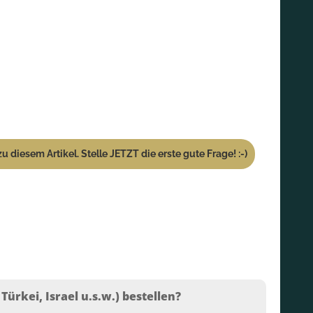
u diesem Artikel. Stelle JETZT die erste gute Frage! :-)
ürkei, Israel u.s.w.) bestellen?