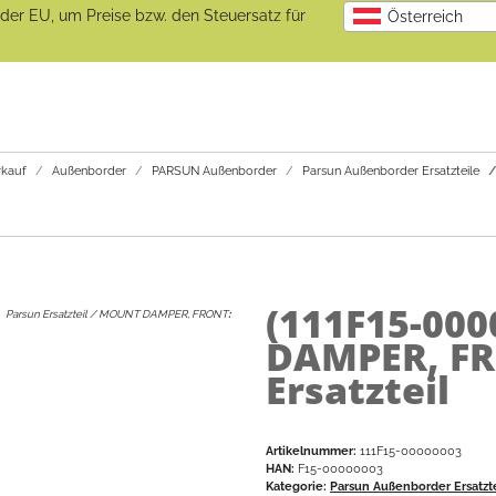
b der EU, um Preise bzw. den Steuersatz für
Österreich
kauf
Außenborder
PARSUN Außenborder
Parsun Außenborder Ersatzteile
(111F15-00
Parsun Ersatzteil / MOUNT DAMPER, FRONT
:
DAMPER, FR
Ersatzteil
Artikelnummer:
111F15-00000003
HAN:
F15-00000003
Kategorie:
Parsun Außenborder Ersatzt