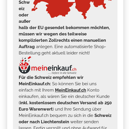
Schw
eiz
oder
außer
halb der EU gesendet bekommen möchten,
müssen wir wegen des teilweise
komplizierten Zollrechts einen manuellen
Auftrag
anlegen. Eine automatisierte Shop-
Bestellung geht aktuell leider nicht!
Für die Schweiz empfehlen wir
MeinEinkauf.ch:
So können Sie bei uns
einfach mit Ihrem
MeinEinkauf.ch
Konto
einkaufen, als wären Sie ein deutscher Kunde
(
inkl. kostenlosem deutschen Versand ab 250
Euro Warenwert
) und Ihre Sendung über
MeinEinkauf.ch bequem zu sich in die
Schweiz
oder nach Liechtenstein
weiter senden
lassen. Fertig verzollt und ohne Aufwand für