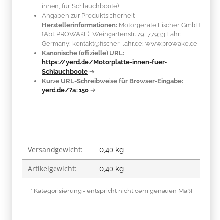
innen, für Schlauchboote)
Angaben zur Produktsicherheit
Herstellerinformationen:
Motorgeräte Fischer GmbH
(Abt. PROWAKE); Weingartenstr. 79; 77933 Lahr;
Germany; kontakt@fischer-lahr.de; www.prowake.de
Kanonische (offizielle) URL:
https://yerd.de/Motorplatte-innen-fuer-
Schlauchboote
➔
Kurze URL-Schreibweise für Browser-Eingabe:
yerd.de/?a=150
➔
Versandgewicht:
Produkteigenschaft
Wert
0,40 kg
Artikelgewicht:
0,40
kg
* Kategorisierung - entspricht nicht dem genauen Maß!