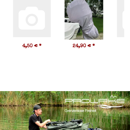
4,50 €
*
24,90 €
*
9