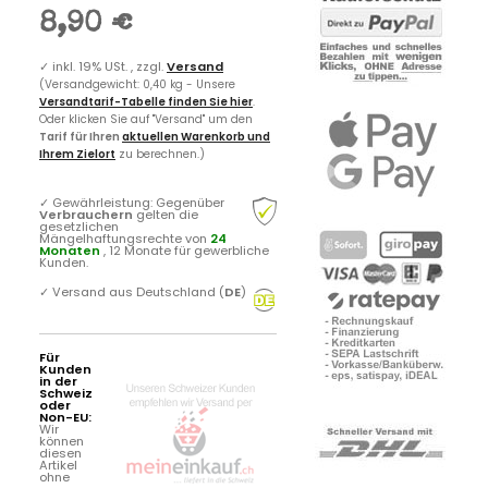
8,90 €
✓
inkl. 19% USt. , zzgl.
Versand
(Versandgewicht: 0,40 kg - Unsere
Versandtarif-Tabelle finden Sie hier
.
Oder klicken Sie auf "Versand" um den
Tarif für Ihren
aktuellen Warenkorb und
Ihrem Zielort
zu berechnen.)
✓
Gewährleistung: Gegenüber
Verbrauchern
gelten die
gesetzlichen
Mängelhaftungsrechte von
24
Monaten
, 12 Monate für gewerbliche
Kunden.
✓
Versand aus Deutschland (
DE
)
Für
Kunden
in der
Schweiz
oder
Non-EU:
Wir
können
diesen
Artikel
ohne