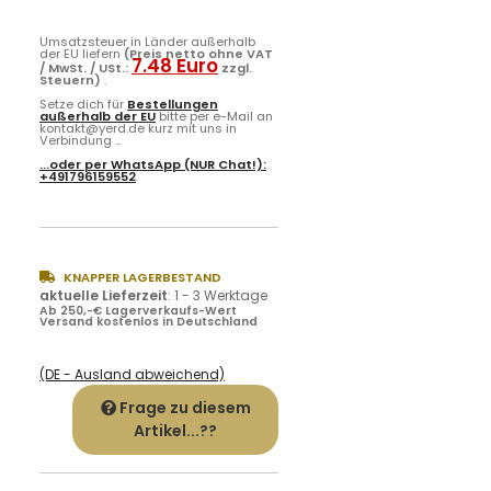
Umsatzsteuer in Länder außerhalb
der EU liefern
(Preis netto ohne VAT
7.48 Euro
/ MwSt. / USt.:
zzgl.
Steuern)
.
Setze dich für
Bestellungen
außerhalb der EU
bitte per e-Mail an
kontakt@yerd.de kurz mit uns in
Verbindung ...
...oder per
WhatsApp
(NUR Chat!):
+491796159552
KNAPPER LAGERBESTAND
aktuelle Lieferzeit
:
1 - 3 Werktage
Ab 250,-€ Lagerverkaufs-Wert
Versand kostenlos in Deutschland
(DE - Ausland abweichend)
Frage zu diesem
Artikel...??