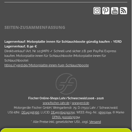
SEITEN-ZUSAMMENFASSUNG
Lagerverkauf: Motorplatte innen für Schlauchboote günstig kaufen - YERD
Lagerverkauf, 8,90 €
Direktverkauf (Art. Nr. 103MPI) ✓ Schnell und sicher z.B. per PayPal Express
kaufen. Motorplatte innen für Schlauchboote (Motorplatte innen für
Schlauchboote).
https://yerd.de/Motorplatte-innen-fuer-Schlauchboote
Fischer Online-Shops Lahr/Schwarzwald 2008 -
2026
www.fischer-lahr.de
|
www.yerd.de
Motorgeräte Fischer GmbH; Weingartenstr. 79; D-77933 Lahr / Schwarzwald;
USt-IdNr.:
DE142358766
; LUCID:
DE4597642301795
; WEEE-Reg.-Nr.:
56993344
, ® Marke
DPMA 302016230744
* Alle Preise inkl. gesetzlicher USt., zzgl.
Versand
Powered by
JTL Shop