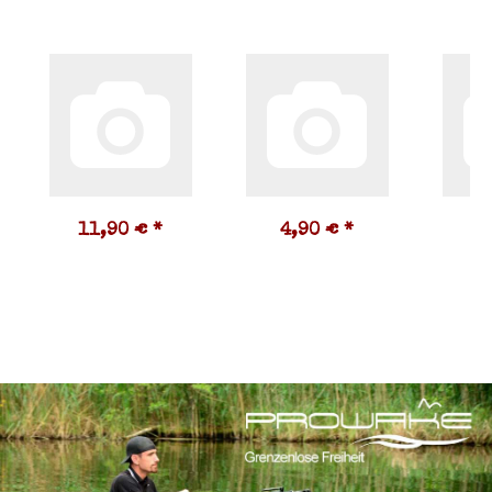
11,90 €
*
4,90 €
*
3