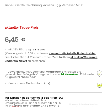
siehe Ersatzteilzeichnung Yamaha F9.9 Vergaser, Nr. 21
aktueller Tages-Preis:
8,45 €
✓
inkl. 19% USt. , zzgl.
Versand
(Versandgewicht: 0,00 kg - Unsere
Versandtarif-Tabelle finden Sie hier
.
Oder klicken Sie auf "Versand" um den
Tarif für Ihren
aktuellen Warenkorb
und Ihrem Zielort
zu berechnen.)
✓
Gewährleistung: Gegenüber
Verbrauchern
gelten die
gesetzlichen Mängelhaftungsrechte von
24 Monaten
, 12 Monate
für gewerbliche Kunden.
✓
Versand aus Deutschland (
DE
)
Für Kunden in der Schweiz oder Non-EU:
Wir können diesen Artikel ohne
Umsatzsteuer in Länder außerhalb der EU
liefern
(Preis netto ohne VAT / MwSt. /