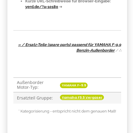
Kurze URL-Schreibweise für Browser-Eingabe:
yerd.de/?a=10180
➔
« / Ersatz-Teile (spare parts) passend für YAMAHA F-9.9
Benzin-Außenborder
/
∴
Außenborder
Produkteigenschaft
Wert
YAMAHA F-9.9
Motor-Typ:
Yamaha F9.9 Vergaser
Ersatzteil Gruppe:
* Kategorisierung - entspricht nicht dem genauen Maß!