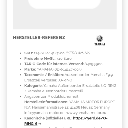
HERSTELLER-REFERENZ
SKU:
114-6DR-14147-00
(YERD Art-Nr.)
Preis ohne MwSt.:
7.10 Euro
TARIC-Code für internat. Versand:
84099900
Marke:
YAMAHA
(6DR-14147-00)
/
Taxonomie / Enitäten:
Aussenborder, Yamaha F9.9,
Ersatzteil Vergaser, ..O-RING
Kategorie:
Yamaha Außenborder Ersatzteile (..O-RING
/ Yamaha Außenborder Ersatzteil)
Angaben zur Produktsicherheit
Herstellerinformationen:
YAMAHA MOTOR EUROPE
N.V.; Hansemannstraße 12; 41468 Neuss; Germany;
info@yamaha-motor.de; www.yamaha-motor.eu
Kanonische (offizielle) URL:
https://yerd.de/O-
RING_6
➔