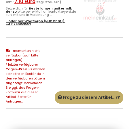
7.10 Euro
USt.:
zzgl. Steuern)
.
Setze dich für
Bestellungen außerhalb
der EU
bitte per e-Mail an kontakt@yerd.de
kurz mit uns in Verbindung ...
...oder per
WhatsApp
(NUR Chat!):
+491796159552
momentan nicht
verfügbar (ggf. bitte
anfragen)
* letzter verfügbarer
Tages-Preis
Es werden
keine freien Bestände in
den verfügbaren Lägern
angezeigt. Verwenden
Sie ggf. das Fragen-
Formular auf dieser
Artikel-Seite für
Frage zu diesem Artikel...??
Anfragen...