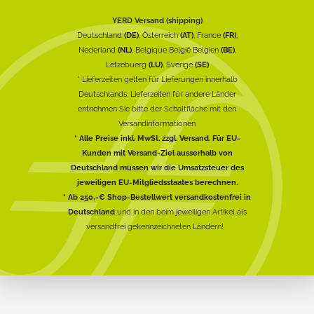
YERD Versand (shipping)
Deutschland
(DE)
, Österreich
(AT)
, France
(FR)
,
Nederland
(NL)
, Belgique België Belgien
(BE)
,
Lëtzebuerg
(LU)
, Sverige
(SE)
* Lieferzeiten gelten für Lieferungen innerhalb
Deutschlands, Lieferzeiten für andere Länder
entnehmen Sie bitte der Schaltfläche mit den
Versandinformationen
* Alle Preise inkl. MwSt. zzgl. Versand. Für EU-
Kunden mit Versand-Ziel ausserhalb von
Deutschland müssen wir die Umsatzsteuer des
jeweiligen EU-Mitgliedsstaates berechnen.
* Ab 250,-€ Shop-Bestellwert versandkostenfrei in
Deutschland
und in den beim jeweiligen Artikel als
versandfrei gekennzeichneten Ländern!