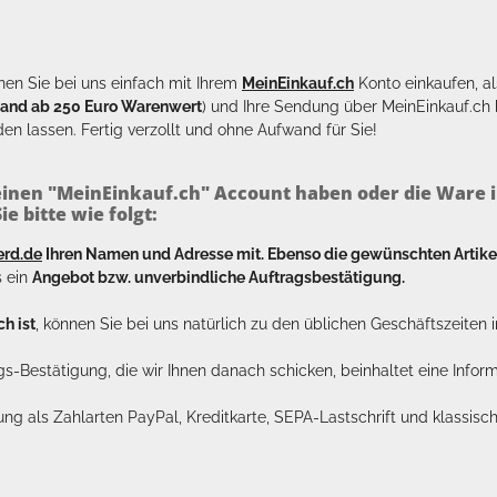
en Sie bei uns einfach mit Ihrem
MeinEinkauf.ch
Konto einkaufen, al
sand ab 250 Euro Warenwert
) und Ihre Sendung über MeinEinkauf.c
en lassen. Fertig verzollt und ohne Aufwand für Sie!
inen "MeinEinkauf.ch" Account haben oder die Ware i
e bitte wie folgt:
erd.de
Ihren Namen und Adresse mit. Ebenso die gewünschten Arti
s ein
Angebot bzw. unverbindliche Auftragsbestätigung.
h ist
, können Sie bei uns natürlich zu den üblichen Geschäftszeite
ags-Bestätigung, die wir Ihnen danach schicken, beinhaltet eine Info
lung als Zahlarten PayPal, Kreditkarte, SEPA-Lastschrift und klassi