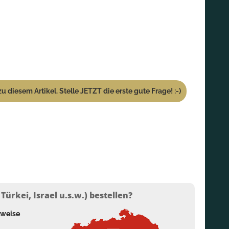
u diesem Artikel. Stelle JETZT die erste gute Frage! :-)
ürkei, Israel u.s.w.) bestellen?
lweise