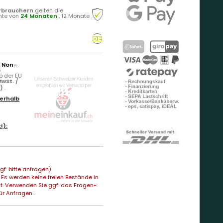
rbrauchern
gelten die
hte von
24 Monaten
, 12 Monate
r Non-
e
b der EU
wSt. /
n)
.
erhalb
!):
f. bitte anfragen)
Es werden keine freien Bestände in
t. Verwenden Sie ggf. das Fragen-
ür Anfragen...