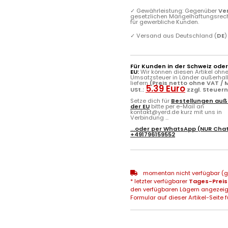
✓
Gewährleistung: Gegenüber
Ve
gesetzlichen Mängelhaftungsrec
für gewerbliche Kunden.
✓
Versand aus Deutschland (
DE
)
Für Kunden in der Schweiz ode
EU:
Wir können diesen Artikel ohn
Umsatzsteuer in Länder außerhal
liefern
(Preis netto ohne VAT / M
5.39 Euro
USt.:
zzgl. Steuer
Setze dich für
Bestellungen auß
der EU
bitte per e-Mail an
kontakt@yerd.de kurz mit uns in
Verbindung ...
...oder per
WhatsApp
(NUR Chat
+491796159552
momentan nicht verfügbar (gg
* letzter verfügbarer
Tages-Preis
den verfügbaren Lägern angezeig
Formular auf dieser Artikel-Seite f