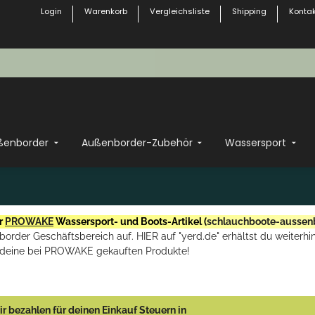
Login
Warenkorb
Vergleichsliste
Shipping
Kontak
ßenborder
Außenborder-Zubehör
Wassersport
r
PROWAKE
Wassersport- und Boots-Artikel (
schlauchboote-aussen
rder Geschäftsbereich auf. HIER auf "yerd.de" erhältst du weiterhin
deine bei PROWAKE gekauften Produkte!
r bezahlen für deinen Einkauf Steuern in