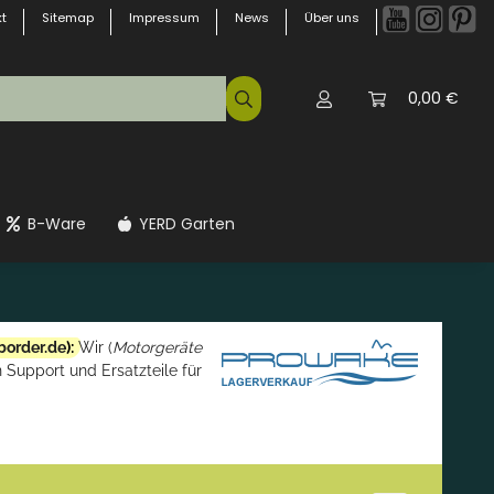
t
Sitemap
Impressum
News
Über uns
0,00 €
B-Ware
YERD Garten
border.de
):
Wir (
Motorgeräte
 Support und Ersatzteile für