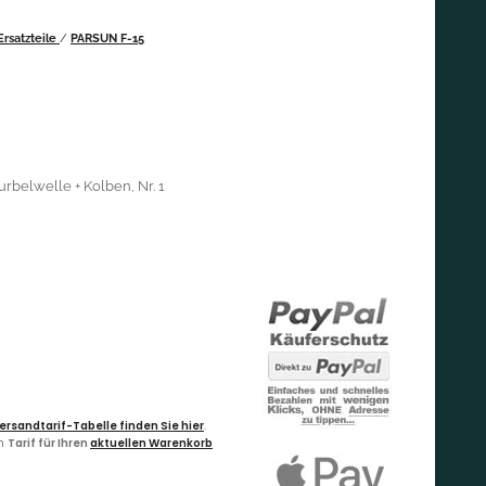
rsatzteile
/
PARSUN F-15
urbelwelle + Kolben, Nr. 1
ersandtarif-Tabelle finden Sie hier
.
en
Tarif für Ihren
aktuellen Warenkorb