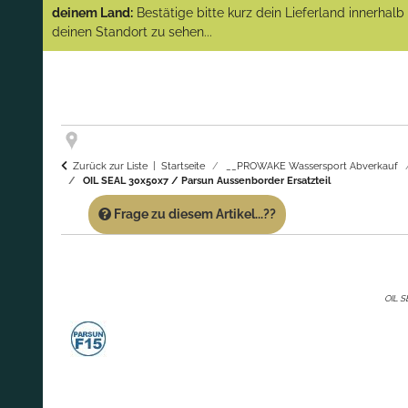
(Abverkauf)!
deinem Land:
Bestätige bitte kurz dein Lieferland innerhal
deinen Standort zu sehen...
GARANTIE UND SERVICE:
Du erhältst über
diese Seite weiterhin Support für PROWAKE
Artikel!
Fragen?
Ruf uns für Fragen zu PROWAKE
Artikeln einfach an!
Zurück zur Liste
Startseite
__PROWAKE Wassersport Abverkauf
OIL SEAL 30x50x7 / Parsun Aussenborder Ersatzteil
Frage zu diesem Artikel...??
OIL S