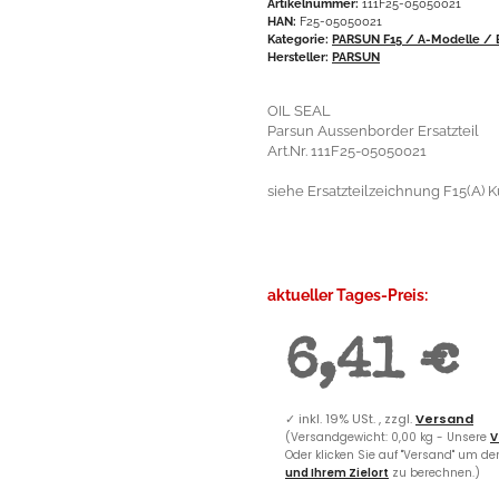
Artikelnummer:
111F25-05050021
HAN:
F25-05050021
Kategorie:
PARSUN F15 / A-Modelle / E
Hersteller:
PARSUN
OIL SEAL
Parsun Aussenborder Ersatzteil
Art.Nr. 111F25-05050021
siehe Ersatzteilzeichnung F15(A) K
aktueller Tages-Preis:
6,41 €
✓
inkl. 19% USt. , zzgl.
Versand
(Versandgewicht: 0,00 kg - Unsere
V
Oder klicken Sie auf "Versand" um d
und Ihrem Zielort
zu berechnen.)