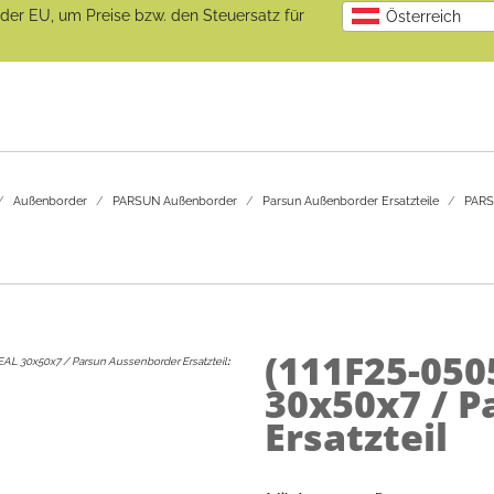
b der EU, um Preise bzw. den Steuersatz für
Österreich
Außenborder
PARSUN Außenborder
Parsun Außenborder Ersatzteile
PARS
(111F25-05
EAL 30x50x7 / Parsun Aussenborder Ersatzteil
:
30x50x7 / 
Ersatzteil