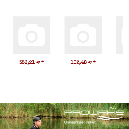
556,21 €
*
102,48 €
*
8