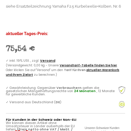
siehe Ersatzteilzeichnung Yamaha F2.5 Kurbelwelle+Kolben, Nr. 6
aktueller Tages-Preis:
75,54 €
✓
inkl. 19% USt. , zzgl.
Versand
(Versandgewicht: 0,00 kg - Unsere
Versandtarif-Tabelle finden Sie hier
.
Oder klicken Sie auf "Versand" um den
Tarif für Ihren
aktuellen Warenkorb
und Ihrem Zielort
zu berechnen.)
✓
Gewährleistung: Gegenüber
Verbrauchern
gelten die
gesetzlichen Mängelhaftungsrechte von
24 Monaten
, 12 Monate
für gewerbliche Kunden.
✓
Versand aus Deutschland (
DE
)
Für Kunden in der Schweiz oder Non-EU:
Wir können diesen Artikel ohne
Umsatzsteuer in Länder außerhalb der EU
liefern
(Preis netto ohne VAT / MwSt. /