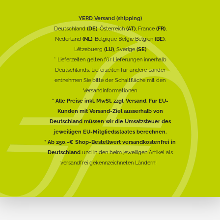
YERD Versand (shipping)
Deutschland
(DE)
, Österreich
(AT)
, France
(FR)
,
Nederland
(NL)
, Belgique België Belgien
(BE)
,
Lëtzebuerg
(LU)
, Sverige
(SE)
* Lieferzeiten gelten für Lieferungen innerhalb
Deutschlands, Lieferzeiten für andere Länder
entnehmen Sie bitte der Schaltfläche mit den
Versandinformationen
* Alle Preise inkl. MwSt. zzgl. Versand. Für EU-
Kunden mit Versand-Ziel ausserhalb von
Deutschland müssen wir die Umsatzsteuer des
jeweiligen EU-Mitgliedsstaates berechnen.
* Ab 250,-€ Shop-Bestellwert versandkostenfrei in
Deutschland
und in den beim jeweiligen Artikel als
versandfrei gekennzeichneten Ländern!