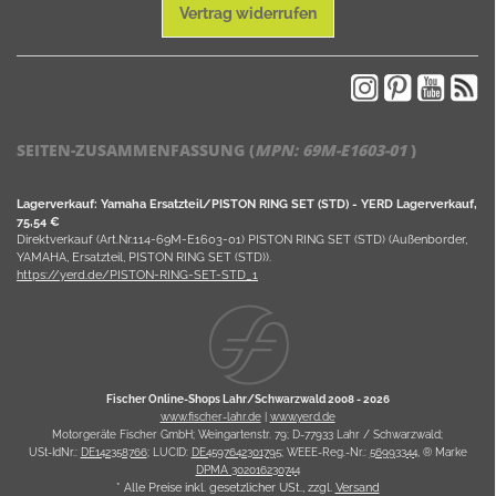
Vertrag widerrufen
SEITEN-ZUSAMMENFASSUNG (
MPN:
69M-E1603-01
)
Lagerverkauf: Yamaha Ersatzteil/PISTON RING SET (STD) - YERD Lagerverkauf,
75,54 €
Direktverkauf (Art.Nr.114-69M-E1603-01) PISTON RING SET (STD) (Außenborder,
YAMAHA, Ersatzteil, PISTON RING SET (STD)).
https://yerd.de/PISTON-RING-SET-STD_1
Fischer Online-Shops Lahr/Schwarzwald 2008 -
2026
www.fischer-lahr.de
|
www.yerd.de
Motorgeräte Fischer GmbH; Weingartenstr. 79; D-77933 Lahr / Schwarzwald;
USt-IdNr.:
DE142358766
; LUCID:
DE4597642301795
; WEEE-Reg.-Nr.:
56993344
, ® Marke
DPMA 302016230744
* Alle Preise inkl. gesetzlicher USt., zzgl.
Versand