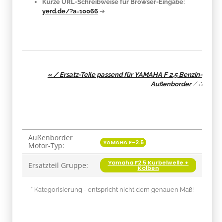
Kurze URL-Schreibweise für Browser-Eingabe:
yerd.de/?a=10066
➔
« / Ersatz-Teile passend für YAMAHA F 2.5 Benzin-
Außenborder
/
∴
Außenborder
Produkteigenschaft
Wert
YAMAHA F-2.5
Motor-Typ:
Yamaha F2.5 Kurbelwelle +
Ersatzteil Gruppe:
Kolben
* Kategorisierung - entspricht nicht dem genauen Maß!