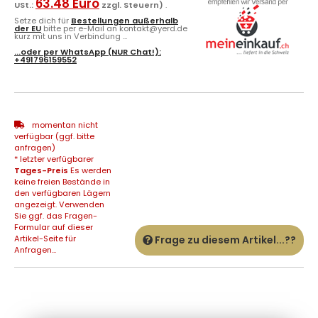
63.48 Euro
USt.:
zzgl. Steuern)
.
Setze dich für
Bestellungen außerhalb
der EU
bitte per e-Mail an kontakt@yerd.de
kurz mit uns in Verbindung ...
...oder per
WhatsApp
(NUR Chat!):
+491796159552
momentan nicht
verfügbar (ggf. bitte
anfragen)
* letzter verfügbarer
Tages-Preis
Es werden
keine freien Bestände in
den verfügbaren Lägern
angezeigt. Verwenden
Sie ggf. das Fragen-
Formular auf dieser
Artikel-Seite für
Frage zu diesem Artikel...??
Anfragen...