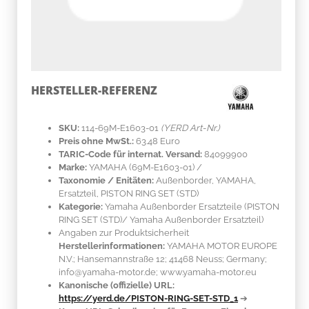
HERSTELLER-REFERENZ
SKU:
114-69M-E1603-01
(YERD Art-Nr.)
Preis ohne MwSt.:
63.48 Euro
TARIC-Code für internat. Versand:
84099900
Marke:
YAMAHA
(69M-E1603-01)
/
Taxonomie / Enitäten:
Außenborder, YAMAHA,
Ersatzteil, PISTON RING SET (STD)
Kategorie:
Yamaha Außenborder Ersatzteile (PISTON
RING SET (STD)/ Yamaha Außenborder Ersatzteil)
Angaben zur Produktsicherheit
Herstellerinformationen:
YAMAHA MOTOR EUROPE
N.V.; Hansemannstraße 12; 41468 Neuss; Germany;
info@yamaha-motor.de; www.yamaha-motor.eu
Kanonische (offizielle) URL:
https://yerd.de/PISTON-RING-SET-STD_1
➔