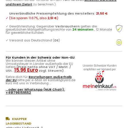
und Ihrem Zielort
zu berechnen.)
Unverbindliche Preisempfehlung des Herstellers
:
21,50 €
✓
(Sie sparen
11.67%
, also
2,51 €
)
✓
Gewährleistung: Gegenüber
Verbrauchern
gelten die
gesetzlichen Mängelhaftungsrechte von
24 Monaten
, 12 Monate
für gewerbliche Kunden.
✓
Versand aus Deutschland (
DE
)
Für Kunden in der Schweiz oder Non-EU:
Wir können diesen Artikel ohne
Umsatzsteuer in Länder außerhalb der EU
liefern
(Preis netto ohne VAT / MwSt. /
15.96 Euro
USt.:
zzgl. Steuern)
.
Setze dich für
Bestellungen außerhalb
der EU
bitte per e-Mail an kontakt@yerd.de
kurz mit uns in Verbindung ...
...oder per
WhatsApp
(NUR Chat!):
+491796159552
KNAPPER
LAGERBESTAND