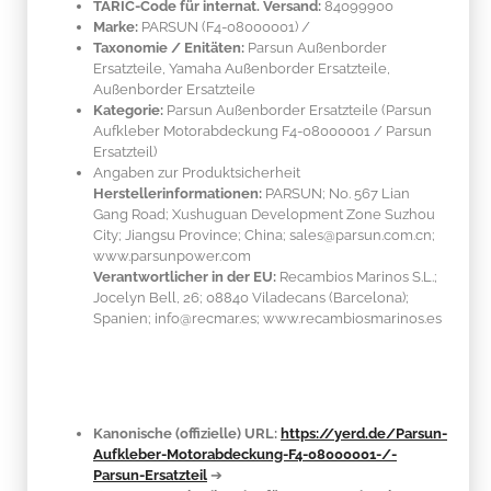
TARIC-Code für internat. Versand:
84099900
Marke:
PARSUN
(F4-08000001)
/
Taxonomie / Enitäten:
Parsun Außenborder
Ersatzteile, Yamaha Außenborder Ersatzteile,
Außenborder Ersatzteile
Kategorie:
Parsun Außenborder Ersatzteile (Parsun
Aufkleber Motorabdeckung F4-08000001 / Parsun
Ersatzteil)
Angaben zur Produktsicherheit
Herstellerinformationen:
PARSUN; No. 567 Lian
Gang Road; Xushuguan Development Zone Suzhou
City; Jiangsu Province; China; sales@parsun.com.cn;
www.parsunpower.com
Verantwortlicher in der EU:
Recambios Marinos S.L.;
Jocelyn Bell, 26; 08840 Viladecans (Barcelona);
Spanien; info@recmar.es; www.recambiosmarinos.es
Kanonische (offizielle) URL:
https://yerd.de/Parsun-
Aufkleber-Motorabdeckung-F4-08000001-/-
Parsun-Ersatzteil
➔