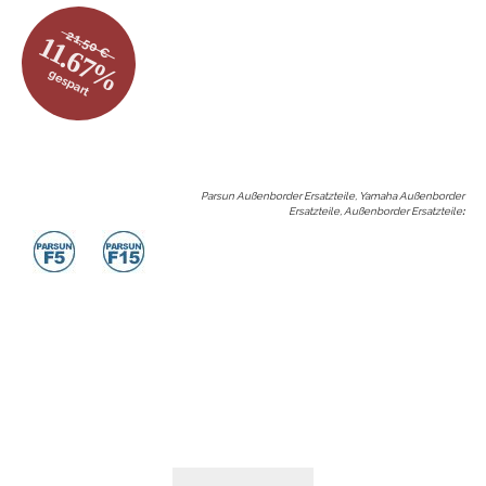
21.50 €
11.67%
gespart
Parsun Außenborder Ersatzteile, Yamaha Außenborder
Ersatzteile, Außenborder Ersatzteile
: