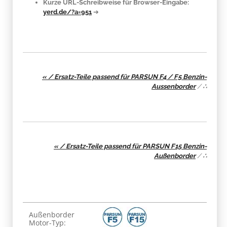
Kurze URL-Schreibweise für Browser-Eingabe:
yerd.de/?a=951
➔
« / Ersatz-Teile passend für PARSUN F4 / F5 Benzin-
Aussenborder
/
∴
« / Ersatz-Teile passend für PARSUN F15 Benzin-
Außenborder
/
∴
Produkteigenschaft
Wert
Außenborder
Motor-Typ: