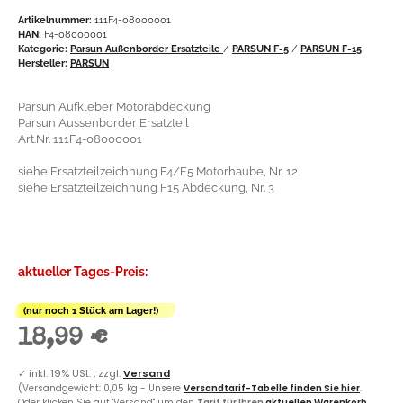
Artikelnummer:
111F4-08000001
HAN:
F4-08000001
Kategorie:
Parsun Außenborder Ersatzteile
/
PARSUN F-5
/
PARSUN F-15
Hersteller:
PARSUN
Parsun Aufkleber Motorabdeckung
Parsun Aussenborder Ersatzteil
Art.Nr. 111F4-08000001
siehe Ersatzteilzeichnung F4/F5 Motorhaube, Nr. 12
siehe Ersatzteilzeichnung F15 Abdeckung, Nr. 3
aktueller Tages-Preis:
(nur noch 1 Stück am Lager!)
18,99 €
✓
inkl. 19% USt. , zzgl.
Versand
(Versandgewicht: 0,05 kg - Unsere
Versandtarif-Tabelle finden Sie hier
.
Oder klicken Sie auf "Versand" um den
Tarif für Ihren
aktuellen Warenkorb