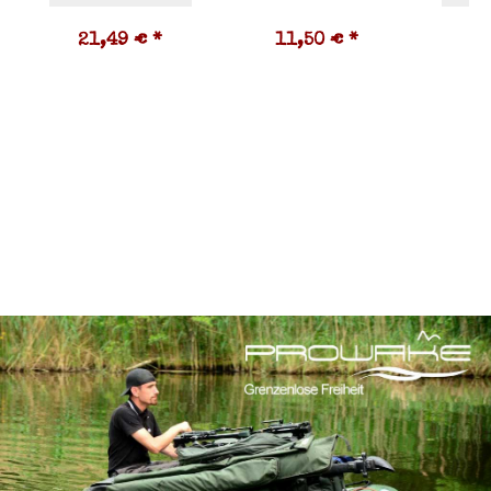
21,49 €
*
11,50 €
*
2