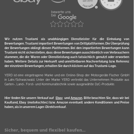
Wir nutzen Trustami als unabhängigen Dienstleister für die Einholung von
Bewertungen. Trustami importiert Bewertungen von Drittplattformen. Die Überprüfung
der Bewertungen obliegt diesen Plattformen. Bei den importierten Bewertungen kann
Trustami nicht sicherstellen, dass diese Bewertungen ausschließlich von Verbrauchern
stammen, die die Waren oder Dienstleistung auch tatsächlich genutzt oder erworben
haben. Weitere Details zur Herkunft und unmittelbaren Nachverfolung bzw. Referenz
der einzelnen Bewertungen, erhalten Sie durch klicken auf das Trustami-Logo.
YERD ist eine eingetragene Marke und ein Online-Shop der Motorgeräte Fischer GmbH
in Lahr/Schwarzwald. Unter der Marke YERD vertreibt das Unternehmen Produkte aus
Garten-, Land-, Forst- und Kommunaltechnik sowie ausgewählte D2C-Produkte.
Hier finden Sie unsern Verkauf auf
Ebay
und
Amazon
. Bitte beachten Sie, dass wir bei
Kaufland, Ebay (motofischtec) bzw. Amazon eventuell andere Konditionen und Preise
haben, als in unserem Lager-Direktverkauf.
Sicher, bequem und flexibel kaufen...