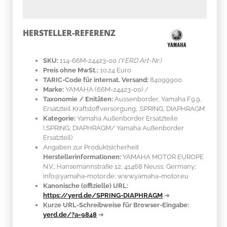
HERSTELLER-REFERENZ
SKU:
114-66M-24423-00
(YERD Art-Nr.)
Preis ohne MwSt.:
10.24 Euro
TARIC-Code für internat. Versand:
84099900
Marke:
YAMAHA
(66M-24423-00)
/
Taxonomie / Enitäten:
Aussenborder, Yamaha F9.9,
Ersatzteil Kraftstoffversorgung, .SPRING, DIAPHRAGM
Kategorie:
Yamaha Außenborder Ersatzteile
(.SPRING, DIAPHRAGM/ Yamaha Außenborder
Ersatzteil)
Angaben zur Produktsicherheit
Herstellerinformationen:
YAMAHA MOTOR EUROPE
N.V.; Hansemannstraße 12; 41468 Neuss; Germany;
info@yamaha-motor.de; www.yamaha-motor.eu
Kanonische (offizielle) URL:
https://yerd.de/SPRING-DIAPHRAGM
➔
Kurze URL-Schreibweise für Browser-Eingabe:
yerd.de/?a=9848
➔