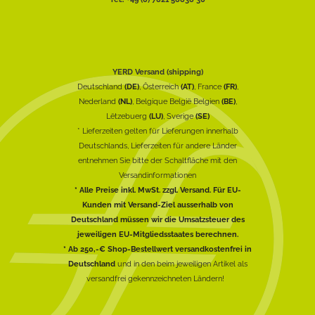
YERD Versand (shipping)
Deutschland
(DE)
, Österreich
(AT)
, France
(FR)
,
Nederland
(NL)
, Belgique België Belgien
(BE)
,
Lëtzebuerg
(LU)
, Sverige
(SE)
* Lieferzeiten gelten für Lieferungen innerhalb
Deutschlands, Lieferzeiten für andere Länder
entnehmen Sie bitte der Schaltfläche mit den
Versandinformationen
* Alle Preise inkl. MwSt. zzgl. Versand. Für EU-
Kunden mit Versand-Ziel ausserhalb von
Deutschland müssen wir die Umsatzsteuer des
jeweiligen EU-Mitgliedsstaates berechnen.
* Ab 250,-€ Shop-Bestellwert versandkostenfrei in
Deutschland
und in den beim jeweiligen Artikel als
versandfrei gekennzeichneten Ländern!