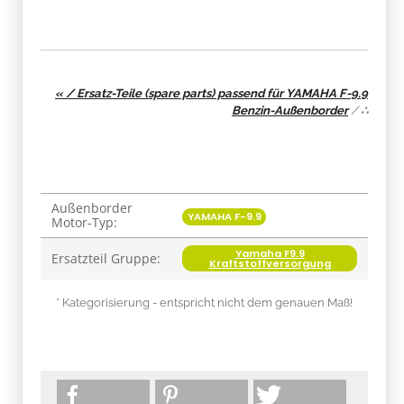
« / Ersatz-Teile (spare parts) passend für YAMAHA F-9.9
Benzin-Außenborder
/
∴
Außenborder
Produkteigenschaft
Wert
YAMAHA F-9.9
Motor-Typ:
Yamaha F9.9
Ersatzteil Gruppe:
Kraftstoffversorgung
* Kategorisierung - entspricht nicht dem genauen Maß!