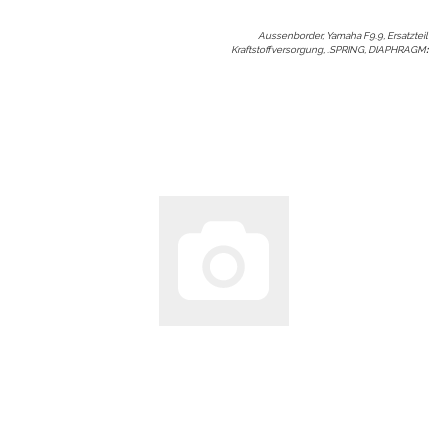
Aussenborder, Yamaha F9.9, Ersatzteil
Kraftstoffversorgung, .SPRING, DIAPHRAGM
: