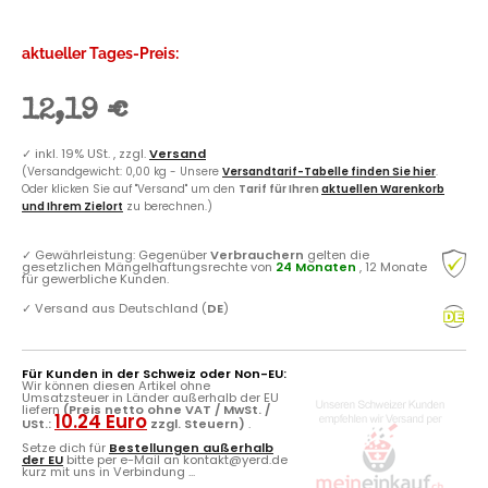
aktueller Tages-Preis:
12,19 €
✓
inkl. 19% USt. , zzgl.
Versand
(Versandgewicht: 0,00 kg - Unsere
Versandtarif-Tabelle finden Sie hier
.
Oder klicken Sie auf "Versand" um den
Tarif für Ihren
aktuellen Warenkorb
und Ihrem Zielort
zu berechnen.)
✓
Gewährleistung: Gegenüber
Verbrauchern
gelten die
gesetzlichen Mängelhaftungsrechte von
24 Monaten
, 12 Monate
für gewerbliche Kunden.
✓
Versand aus Deutschland (
DE
)
Für Kunden in der Schweiz oder Non-EU:
Wir können diesen Artikel ohne
Umsatzsteuer in Länder außerhalb der EU
liefern
(Preis netto ohne VAT / MwSt. /
10.24 Euro
USt.:
zzgl. Steuern)
.
Setze dich für
Bestellungen außerhalb
der EU
bitte per e-Mail an kontakt@yerd.de
kurz mit uns in Verbindung ...