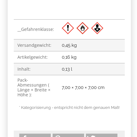
Produkteigenschaft
Wert
__Gefahrenklasse:
Versandgewicht:
0,45 kg
Artikelgewicht:
0,16
kg
Inhalt:
0,13 l
Pack-
Abmessungen (
7,00 × 7,00 × 7,00 cm
Länge × Breite ×
Höhe ):
* Kategorisierung - entspricht nicht dem genauen Maß!