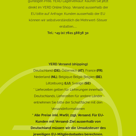
günstigen Preis. YERD Lagerverkauf: Kaufen Sie jetzt
direkt im YERD Online Shop. Versand ausserhalb der
EU bitte auf Anfrage. Kunden ausserhalb der EU
können wir selbstverständlich die Mehrwert-Steuer
erstatten......
Tel.: +49 (0) 7821 58838 30
YERD Versand (shipping)
Deutschland
(DE)
, Österreich
(AT)
, France
(FR)
,
Nederland
(NL)
, Belgique België Belgien
(BE)
,
Lëtzebuerg
(LU)
, Sverige
(SE)
* Lieferzeiten gelten für Lieferungen innerhalb
Deutschlands, Lieferzeiten für andere Länder
entnehmen Sie bitte der Schaltfläche mit den
Versandinformationen
* Alle Preise inkl. MwSt. zzgl. Versand. Für EU-
Kunden mit Versand-Ziel ausserhalb von
Deutschland müssen wir die Umsatzsteuer des
jeweiligen EU-Mitgliedsstaates berechnen.