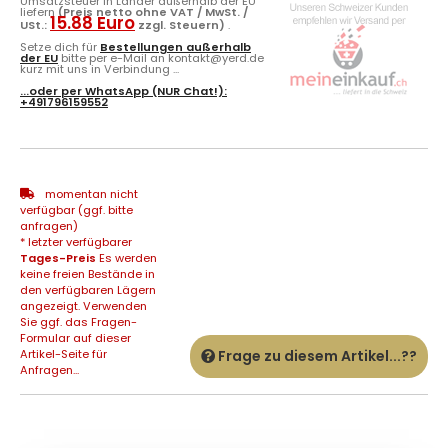
Umsatzsteuer in Länder außerhalb der EU
liefern
(Preis netto ohne VAT / MwSt. /
15.88 Euro
USt.:
zzgl. Steuern)
.
Setze dich für
Bestellungen außerhalb
der EU
bitte per e-Mail an kontakt@yerd.de
kurz mit uns in Verbindung ...
...oder per
WhatsApp
(NUR Chat!):
+491796159552
momentan nicht
verfügbar (ggf. bitte
anfragen)
* letzter verfügbarer
Tages-Preis
Es werden
keine freien Bestände in
den verfügbaren Lägern
angezeigt. Verwenden
Sie ggf. das Fragen-
Formular auf dieser
Artikel-Seite für
Frage zu diesem Artikel...??
Anfragen...