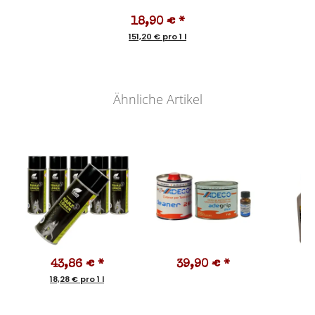
18,90 €
*
151,20 € pro 1 l
Ähnliche Artikel
43,86 €
*
39,90 €
*
2
18,28 € pro 1 l
51,