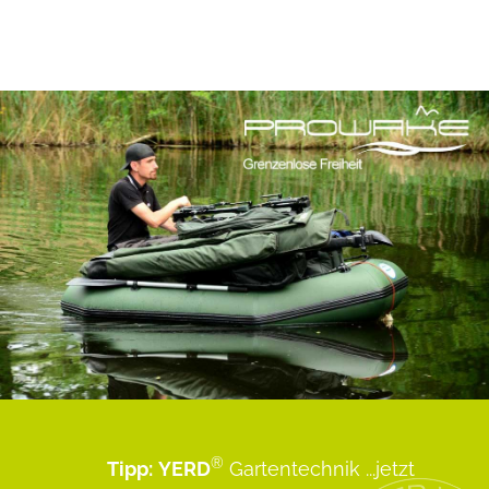
®
Tipp:
YERD
Gartentechnik
...jetzt