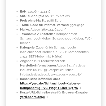
EAN:
4250699414336
SKU:
160.02.4762.00
(YERD Art-Nr.)
Preis ohne MwSt.:
15.88 Euro
TARIC-Code für internat. Versand:
35069190
Marke:
Adeco
(160.02.4762.00)
/
Taxonomie / Enitäten:
2-Komponenten
Schlauchboot-Kleber, Schlauchboot-Kleber, PVC-
Kleber
Kategorie:
Zubehör für Schlauchboote
(Schlauchboot-Kleber für PVC, 2-Komponenten,
135gr. SET Kleber inkl. Härter)
Angaben zur Produktsicherheit
Herstellerinformationen:
Adeco S.r.l.;Via delle
Industria 6a; 26835 Crespiatica; Italien;
info@adesiviadeco.it; www.adesiviadeco.it/
Kanonische (offizielle) URL:
https://yerd.de/Schlauchboot-Kleber-2-
Komponentig-PVC-135gr-1-Liter-147-76
➔
Kurze URL-Schreibweise für Browser-Eingabe:
yerd.de/?a=1298
➔