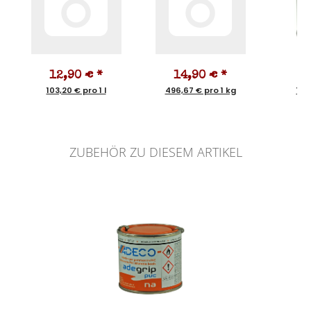
12,90 €
*
14,90 €
*
1
103,20 € pro 1 l
496,67 € pro 1 kg
119,
ZUBEHÖR ZU DIESEM ARTIKEL