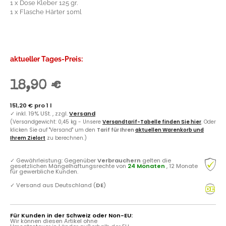
1 x Dose Kleber 125 gr.
1 x Flasche Härter 10ml
aktueller Tages-Preis:
18,90 €
151,20 € pro 1 l
✓
inkl. 19% USt. , zzgl.
Versand
(Versandgewicht: 0,45 kg - Unsere
Versandtarif-Tabelle finden Sie hier
. Oder
klicken Sie auf "Versand" um den
Tarif für Ihren
aktuellen Warenkorb und
Ihrem Zielort
zu berechnen.)
✓
Gewährleistung: Gegenüber
Verbrauchern
gelten die
gesetzlichen Mängelhaftungsrechte von
24 Monaten
, 12 Monate
für gewerbliche Kunden.
✓
Versand aus Deutschland (
DE
)
Für Kunden in der Schweiz oder Non-EU:
Wir können diesen Artikel ohne