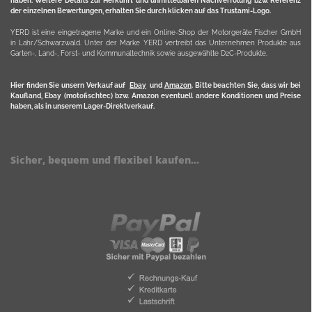
haben. Weitere Details zur Herkunft und unmittelbaren Nachverfolung bzw. Referenz
der einzelnen Bewertungen, erhalten Sie durch klicken auf das Trustami-Logo.
YERD ist eine eingetragene Marke und ein Online-Shop der Motorgeräte Fischer GmbH
in Lahr/Schwarzwald. Unter der Marke YERD vertreibt das Unternehmen Produkte aus
Garten-, Land-, Forst- und Kommunaltechnik sowie ausgewählte D2C-Produkte.
Hier finden Sie unsern Verkauf auf
Ebay
und
Amazon
. Bitte beachten Sie, dass wir bei
Kaufland, Ebay (motofischtec) bzw. Amazon eventuell andere Konditionen und Preise
haben, als in unserem Lager-Direktverkauf.
Sicher, bequem und flexibel kaufen...