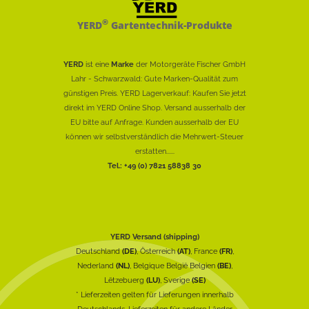
®
YERD
Gartentechnik-Produkte
YERD
ist eine
Marke
der Motorgeräte Fischer GmbH
Lahr - Schwarzwald: Gute Marken-Qualität zum
günstigen Preis. YERD Lagerverkauf: Kaufen Sie jetzt
direkt im YERD Online Shop. Versand ausserhalb der
EU bitte auf Anfrage. Kunden ausserhalb der EU
können wir selbstverständlich die Mehrwert-Steuer
erstatten......
Tel.: +49 (0) 7821 58838 30
YERD Versand (shipping)
Deutschland
(DE)
, Österreich
(AT)
, France
(FR)
,
Nederland
(NL)
, Belgique België Belgien
(BE)
,
Lëtzebuerg
(LU)
, Sverige
(SE)
* Lieferzeiten gelten für Lieferungen innerhalb
Deutschlands, Lieferzeiten für andere Länder