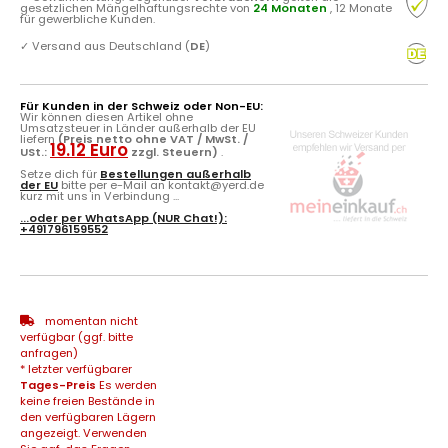
gesetzlichen Mängelhaftungsrechte von
24 Monaten
, 12 Monate
für gewerbliche Kunden.
✓
Versand aus Deutschland (
DE
)
Für Kunden in der Schweiz oder Non-EU:
Wir können diesen Artikel ohne
Umsatzsteuer in Länder außerhalb der EU
liefern
(Preis netto ohne VAT / MwSt. /
19.12 Euro
USt.:
zzgl. Steuern)
.
Setze dich für
Bestellungen außerhalb
der EU
bitte per e-Mail an kontakt@yerd.de
kurz mit uns in Verbindung ...
...oder per
WhatsApp
(NUR Chat!):
+491796159552
momentan nicht
verfügbar (ggf. bitte
anfragen)
* letzter verfügbarer
Tages-Preis
Es werden
keine freien Bestände in
den verfügbaren Lägern
angezeigt. Verwenden