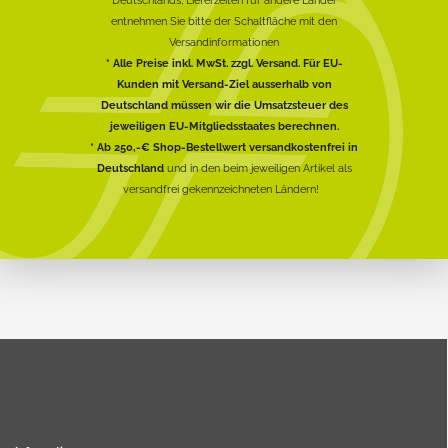
entnehmen Sie bitte der Schaltfläche mit den
Versandinformationen
* Alle Preise inkl. MwSt. zzgl. Versand. Für EU-
Kunden mit Versand-Ziel ausserhalb von
Deutschland müssen wir die Umsatzsteuer des
jeweiligen EU-Mitgliedsstaates berechnen.
* Ab 250,-€ Shop-Bestellwert versandkostenfrei in
Deutschland
und in den beim jeweiligen Artikel als
versandfrei gekennzeichneten Ländern!