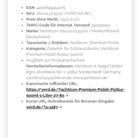
EAN:
4250699414275
SKU:
160.02.0135.00
(YERD Art-Nr.)
Preis ohne MwSt.:
19.12 Euro
TARIC-Code für internat. Versand:
34029090
Marke:
Yachticon
(160.02.0135.00)
/ Herkunftsland
Deutschland
Taxonomie / Enitäten:
Yachticon, Premium Polish
Kategorie:
Zubehör für Schlauchboote (Yachticon
Premium Polish Politur 500ml)
Angaben zur Produktsicherheit
Herstellerinformationen:
Yachticon A. Nagel GmbH;
Bgm.-Bombeck-Str. 1; 22851 Norderstedt; Germany;
yachticon@yachticon.de; www.yachticon.de
Kanonische (offizielle) URL:
https://yerd.de/Yachticon-Premium-Polish-Politur-
500ml-1-Liter-27-80
➔
Kurze URL-Schreibweise für Browser-Eingabe:
yerd.de/?a=1287
➔