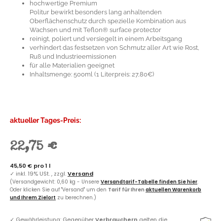
hochwertige Premium
Politur bewirkt besonders lang anhaltenden
Oberflächenschutz durch spezielle Kombination aus
Wachsen und mit Teflon® surface protector
reinigt, poliert und versiegelt in einem Arbeitsgang
verhindert das festsetzen von Schmutz aller Art wie Rost,
Ruß und Industrieemissionen
für alle Materialien geeignet
Inhaltsmenge: 500ml (1 Literpreis: 27,80€)
aktueller Tages-Preis:
22,75 €
45,50 € pro 1 l
✓
inkl. 19% USt. , zzgl.
Versand
(Versandgewicht: 0,60 kg - Unsere
Versandtarif-Tabelle finden Sie hier
.
Oder klicken Sie auf "Versand" um den
Tarif für Ihren
aktuellen Warenkorb
und Ihrem Zielort
zu berechnen.)
✓
Gewährleistung: Gegenüber
Verbrauchern
gelten die