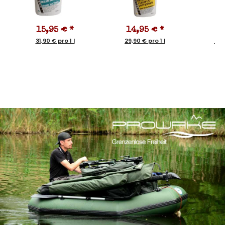
15,95 €
*
14,95 €
*
1
31,90 € pro 1 l
29,90 € pro 1 l
34,