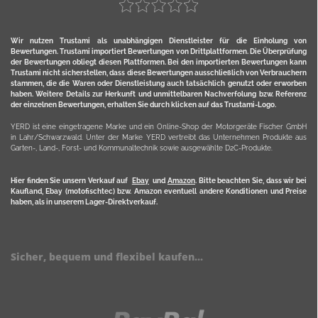
Wir nutzen Trustami als unabhängigen Dienstleister für die Einholung von
Bewertungen. Trustami importiert Bewertungen von Drittplattformen. Die Überprüfung
der Bewertungen obliegt diesen Plattformen. Bei den importierten Bewertungen kann
Trustami nicht sicherstellen, dass diese Bewertungen ausschließlich von Verbrauchern
stammen, die die Waren oder Dienstleistung auch tatsächlich genutzt oder erworben
haben. Weitere Details zur Herkunft und unmittelbaren Nachverfolung bzw. Referenz
der einzelnen Bewertungen, erhalten Sie durch klicken auf das Trustami-Logo.
YERD ist eine eingetragene Marke und ein Online-Shop der Motorgeräte Fischer GmbH
in Lahr/Schwarzwald. Unter der Marke YERD vertreibt das Unternehmen Produkte aus
Garten-, Land-, Forst- und Kommunaltechnik sowie ausgewählte D2C-Produkte.
Hier finden Sie unsern Verkauf auf
Ebay
und
Amazon
. Bitte beachten Sie, dass wir bei
Kaufland, Ebay (motofischtec) bzw. Amazon eventuell andere Konditionen und Preise
haben, als in unserem Lager-Direktverkauf.
Sicher, bequem und flexibel kaufen...