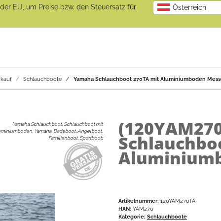
b der EU, um Preise bzw. den Steuersatz für
Österreich
kauf
Schlauchboote
Yamaha Schlauchboot 270TA mit Aluminiumboden Mes
(120YAM27
Yamaha Schlauchboot, Schlauchboot mit
uminiumboden, Yamaha, Badeboot, Angelboot,
Schlauchbo
Familienboot, Sportboot
:
Aluminium
Artikelnummer:
120YAM270TA
HAN:
YAM270
Kategorie:
Schlauchboote