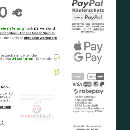
0 €
eie Lieferung
nach
DE
.
Versand
ersandtarif-Tabelle finden Sie hier
.
en
Tarif für Ihren
aktuellen Warenkorb
rbrauchern
gelten die
hte von
24 Monaten
, 12 Monate
r Non-
e
b der EU
wSt. /
uern)
.
erhalb
!):