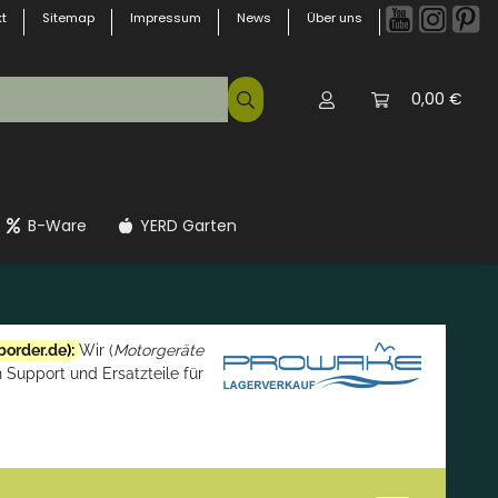
t
Sitemap
Impressum
News
Über uns
0,00 €
B-Ware
YERD Garten
border.de
):
Wir (
Motorgeräte
 Support und Ersatzteile für