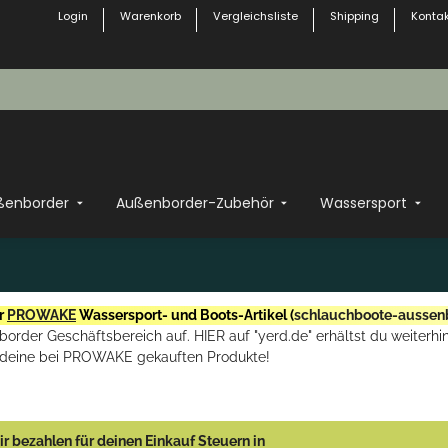
Login
Warenkorb
Vergleichsliste
Shipping
Kontak
ßenborder
Außenborder-Zubehör
Wassersport
r
PROWAKE
Wassersport- und Boots-Artikel (
schlauchboote-aussen
rder Geschäftsbereich auf. HIER auf "yerd.de" erhältst du weiterhin
deine bei PROWAKE gekauften Produkte!
r bezahlen für deinen Einkauf Steuern in