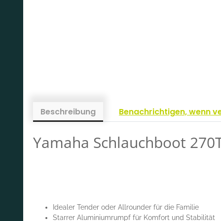
Beschreibung
Benachrichtigen, wenn v
Yamaha Schlauchboot 270
Idealer Tender oder Allrounder für die Familie
Starrer Aluminiumrumpf für Komfort und Stabilität