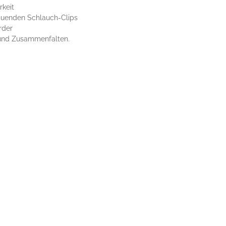
rkeit
tauenden Schlauch-Clips
rder
 und Zusammenfalten.