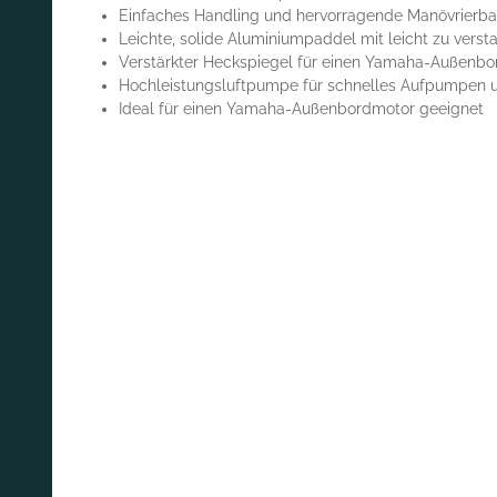
Einfaches Handling und hervorragende Manövrierba
Leichte, solide Aluminiumpaddel mit leicht zu vers
Verstärkter Heckspiegel für einen Yamaha-Außenbo
Hochleistungsluftpumpe für schnelles Aufpumpen
Ideal für einen Yamaha-Außenbordmotor geeignet