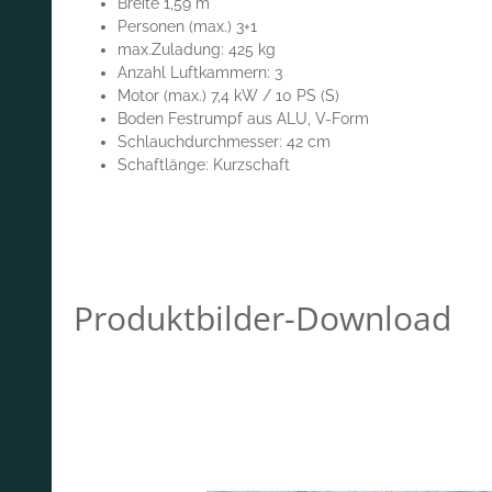
Breite 1,59 m
Personen (max.) 3+1
max.Zuladung: 425 kg
Anzahl Luftkammern: 3
Motor (max.) 7,4 kW / 10 PS (S)
Boden Festrumpf aus ALU, V-Form
Schlauchdurchmesser: 42 cm
Schaftlänge: Kurzschaft
Produktbilder-Download