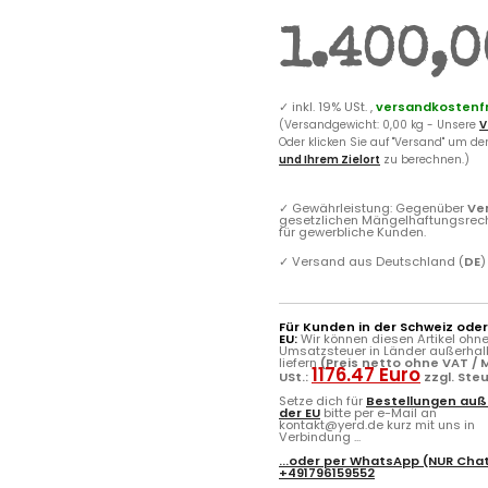
1.400,0
✓
inkl. 19% USt. ,
versandkostenfr
(Versandgewicht: 0,00 kg - Unsere
V
Oder klicken Sie auf "Versand" um d
und Ihrem Zielort
zu berechnen.)
✓
Gewährleistung: Gegenüber
Ve
gesetzlichen Mängelhaftungsrec
für gewerbliche Kunden.
✓
Versand aus Deutschland (
DE
)
Für Kunden in der Schweiz ode
EU:
Wir können diesen Artikel ohn
Umsatzsteuer in Länder außerhal
liefern
(Preis netto ohne VAT / M
1176.47 Euro
USt.:
zzgl. Ste
Setze dich für
Bestellungen auß
der EU
bitte per e-Mail an
kontakt@yerd.de kurz mit uns in
Verbindung ...
...oder per
WhatsApp
(NUR Chat
+491796159552