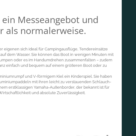
t ein Messeangebot und
r als normalerweise.
er eigenen sich ideal für Campingausflüge, Tendereinsätze
auf dem Wasser. Sie können das Boot in wenigen Minuten mit
fpumpen oder es im Handumdrehen zusammenfalten – zudem
ganz einfach und bequem auf einem größeren Boot oder zu
uminiumrumpf und V-förmigem Kiel ein Kinderspiel. Sie haben
uminiumpaddeln mit ihren leicht zu verstauenden Schlauch-
inem erstklassigen Yamaha-Außenborder, der bekannt ist für
irtschaftlichkeit und absolute Zuverlässigkeit.