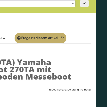
✔
Frage zu diesem Artikel...??
seboot
0TA)
Yamaha
ot 270TA mit
boden Messeboot
*
in Deutschland Lieferung frei Haus!