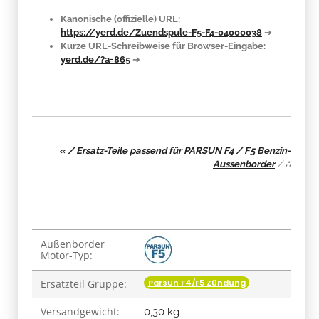
Kanonische (offizielle) URL:
https://yerd.de/Zuendspule-F5-F4-04000038
➔
Kurze URL-Schreibweise für Browser-Eingabe:
yerd.de/?a=865
➔
« / Ersatz-Teile passend für PARSUN F4 / F5 Benzin-
Aussenborder
/
∴
Produkteigenschaft
Wert
Außenborder
Motor-Typ:
Parsun F4/F5 Zündung
Ersatzteil Gruppe:
Versandgewicht:
0,30 kg