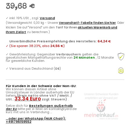
39,68 €
✓
inkl. 19% USt. , zzgl.
Versand
(Versandgewicht: 0,30 kg - Unsere
Versandtarif-Tabelle finden Sie hier
. Oder
klicken Sie auf "Versand" um den
Tarif für Ihren
aktuellen Warenkorb und
Ihrem Zielort
zu berechnen.)
Unverbindliche Preisempfehlung des Herstellers
:
64,24 €
✓
(Sie sparen
38.23%
, also
24,56 €
)
✓
Gewährleistung: Gegenüber
Verbrauchern
gelten die
gesetzlichen Mängelhaftungsrechte von
24 Monaten
, 12 Monate
für gewerbliche Kunden.
✓
Versand aus Deutschland (
DE
)
Für Kunden in der Schweiz oder Non-EU:
Wir können diesen Artikel ohne
Umsatzsteuer in Länder außerhalb der EU
liefern
(Preis netto ohne VAT / MwSt. /
33.34 Euro
USt.:
zzgl. Steuern)
.
Setze dich für
Bestellungen außerhalb
der EU
bitte per e-Mail an kontakt@yerd.de
kurz mit uns in Verbindung ...
...oder per
WhatsApp
(NUR Chat!):
+491796159552