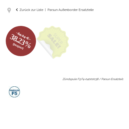
Zurück zur Liste
Parsun Außenborder Ersatzteile
64.24 €
38.23%
gespart
Zündspule F5 F4-04000038 / Parsun Ersatzteil
: