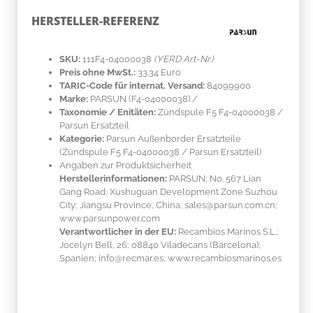
HERSTELLER-REFERENZ
SKU:
111F4-04000038
(YERD Art-Nr.)
Preis ohne MwSt.:
33.34 Euro
TARIC-Code für internat. Versand:
84099900
Marke:
PARSUN
(F4-04000038)
/
Taxonomie / Enitäten:
Zündspule F5 F4-04000038 /
Parsun Ersatzteil
Kategorie:
Parsun Außenborder Ersatzteile
(Zündspule F5 F4-04000038 / Parsun Ersatzteil)
Angaben zur Produktsicherheit
Herstellerinformationen:
PARSUN; No. 567 Lian
Gang Road; Xushuguan Development Zone Suzhou
City; Jiangsu Province; China; sales@parsun.com.cn;
www.parsunpower.com
Verantwortlicher in der EU:
Recambios Marinos S.L.;
Jocelyn Bell, 26; 08840 Viladecans (Barcelona);
Spanien; info@recmar.es; www.recambiosmarinos.es