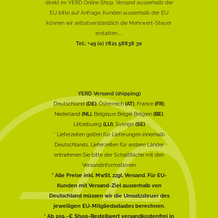
direkt im YERD Online Shop. Versand ausserhalb der
EU bitte auf Anfrage. Kunden ausserhalb der EU
können wir selbstverständlich die Mehrwert-Steuer
erstatten......
Tel.: +49 (0) 7821 58838 30
YERD Versand (shipping)
Deutschland
(DE)
, Österreich
(AT)
, France
(FR)
,
Nederland
(NL)
, Belgique België Belgien
(BE)
,
Lëtzebuerg
(LU)
, Sverige
(SE)
* Lieferzeiten gelten für Lieferungen innerhalb
Deutschlands, Lieferzeiten für andere Länder
entnehmen Sie bitte der Schaltfläche mit den
Versandinformationen
* Alle Preise inkl. MwSt. zzgl. Versand. Für EU-
Kunden mit Versand-Ziel ausserhalb von
Deutschland müssen wir die Umsatzsteuer des
jeweiligen EU-Mitgliedsstaates berechnen.
* Ab 250,-€ Shop-Bestellwert versandkostenfrei in