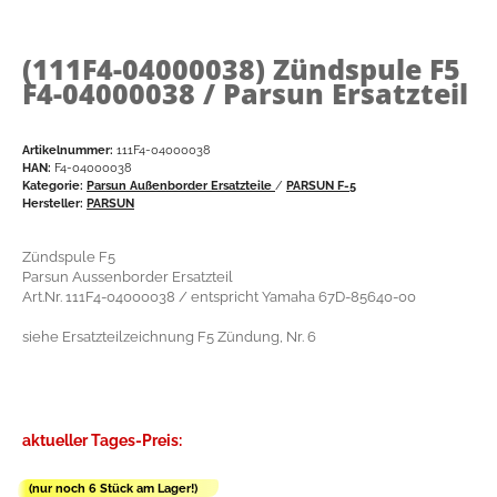
(111F4-04000038)
Zündspule F5
F4-04000038 / Parsun Ersatzteil
Artikelnummer:
111F4-04000038
HAN:
F4-04000038
Kategorie:
Parsun Außenborder Ersatzteile
/
PARSUN F-5
Hersteller:
PARSUN
Zündspule F5
Parsun Aussenborder Ersatzteil
Art.Nr. 111F4-04000038 / entspricht Yamaha 67D-85640-00
siehe Ersatzteilzeichnung F5 Zündung, Nr. 6
aktueller Tages-Preis:
(nur noch 6 Stück am Lager!)