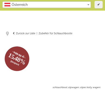
✔
Österreich
Zurück zur Liste
Zubehör für Schlauchboote
199.95 €
15.48%
gespart
schlauchboot, slipwagen, sliper, trolly, wagen
: