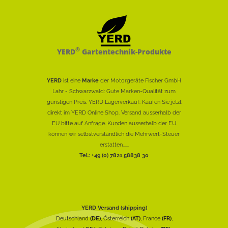
®
YERD
Gartentechnik-Produkte
YERD
ist eine
Marke
der Motorgeräte Fischer GmbH
Lahr - Schwarzwald: Gute Marken-Qualität zum
günstigen Preis. YERD Lagerverkauf: Kaufen Sie jetzt
direkt im YERD Online Shop. Versand ausserhalb der
EU bitte auf Anfrage. Kunden ausserhalb der EU
können wir selbstverständlich die Mehrwert-Steuer
erstatten......
Tel.: +49 (0) 7821 58838 30
YERD Versand (shipping)
Deutschland
(DE)
, Österreich
(AT)
, France
(FR)
,