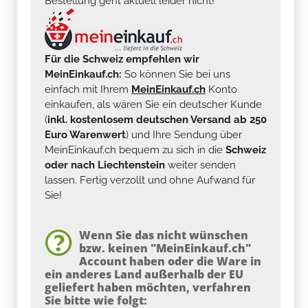
Bestellung geht aktuell leider nicht!
Für die Schweiz empfehlen wir
MeinEinkauf.ch:
So können Sie bei uns
einfach mit Ihrem
MeinEinkauf.ch
Konto
einkaufen, als wären Sie ein deutscher Kunde
(
inkl. kostenlosem deutschen Versand ab 250
Euro Warenwert
) und Ihre Sendung über
MeinEinkauf.ch bequem zu sich in die
Schweiz
oder nach Liechtenstein
weiter senden
lassen. Fertig verzollt und ohne Aufwand für
Sie!
Wenn Sie das nicht wünschen
bzw. keinen "MeinEinkauf.ch"
Account haben oder die Ware in
ein anderes Land außerhalb der EU
geliefert haben möchten, verfahren
Sie bitte wie folgt: