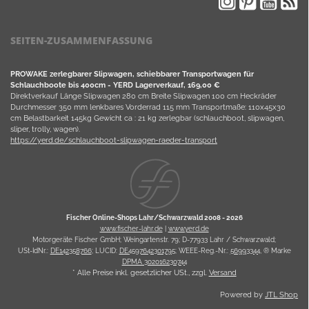
SEITEN-ZUSAMMENFASSUNG
PROWAKE zerlegbarer Slipwagen, schiebbarer Transportwagen für
Schlauchboote bis 400cm - YERD Lagerverkauf, 169,00 €
Direktverkauf Länge Slipwagen 280 cm Breite Slipwagen 100 cm Heckräder
Durchmesser 350 mm lenkbares Vorderrad 115 mm Transportmaße: 110x45x30
cm Belastbarkeit 145kg Gewicht ca : 21 kg zerlegbar (schlauchboot, slipwagen,
sliper, trolly, wagen).
https://yerd.de/schlauchboot-slipwagen-raeder-transport
Fischer Online-Shops Lahr/Schwarzwald 2008 -
2026
www.fischer-lahr.de
|
www.yerd.de
Motorgeräte Fischer GmbH; Weingartenstr. 79; D-77933 Lahr / Schwarzwald;
USt-IdNr.:
DE142358766
; LUCID:
DE4597642301795
; WEEE-Reg.-Nr.:
56993344
, ® Marke
DPMA 302016230744
* Alle Preise inkl. gesetzlicher USt., zzgl.
Versand
Powered by
JTL Shop