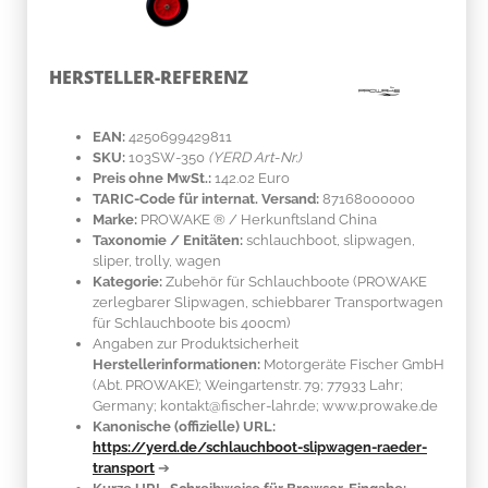
HERSTELLER-REFERENZ
EAN:
4250699429811
SKU:
103SW-350
(YERD Art-Nr.)
Preis ohne MwSt.:
142.02 Euro
TARIC-Code für internat. Versand:
87168000000
Marke:
PROWAKE ®
/ Herkunftsland
China
Taxonomie / Enitäten:
schlauchboot, slipwagen,
sliper, trolly, wagen
Kategorie:
Zubehör für Schlauchboote (PROWAKE
zerlegbarer Slipwagen, schiebbarer Transportwagen
für Schlauchboote bis 400cm)
Angaben zur Produktsicherheit
Herstellerinformationen:
Motorgeräte Fischer GmbH
(Abt. PROWAKE); Weingartenstr. 79; 77933 Lahr;
Germany; kontakt@fischer-lahr.de; www.prowake.de
Kanonische (offizielle) URL:
https://yerd.de/schlauchboot-slipwagen-raeder-
transport
➔