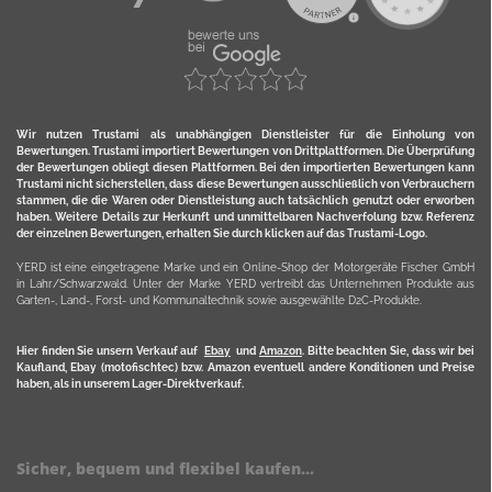
Wir nutzen Trustami als unabhängigen Dienstleister für die Einholung von
Bewertungen. Trustami importiert Bewertungen von Drittplattformen. Die Überprüfung
der Bewertungen obliegt diesen Plattformen. Bei den importierten Bewertungen kann
Trustami nicht sicherstellen, dass diese Bewertungen ausschließlich von Verbrauchern
stammen, die die Waren oder Dienstleistung auch tatsächlich genutzt oder erworben
haben. Weitere Details zur Herkunft und unmittelbaren Nachverfolung bzw. Referenz
der einzelnen Bewertungen, erhalten Sie durch klicken auf das Trustami-Logo.
YERD ist eine eingetragene Marke und ein Online-Shop der Motorgeräte Fischer GmbH
in Lahr/Schwarzwald. Unter der Marke YERD vertreibt das Unternehmen Produkte aus
Garten-, Land-, Forst- und Kommunaltechnik sowie ausgewählte D2C-Produkte.
Hier finden Sie unsern Verkauf auf
Ebay
und
Amazon
. Bitte beachten Sie, dass wir bei
Kaufland, Ebay (motofischtec) bzw. Amazon eventuell andere Konditionen und Preise
haben, als in unserem Lager-Direktverkauf.
Sicher, bequem und flexibel kaufen...