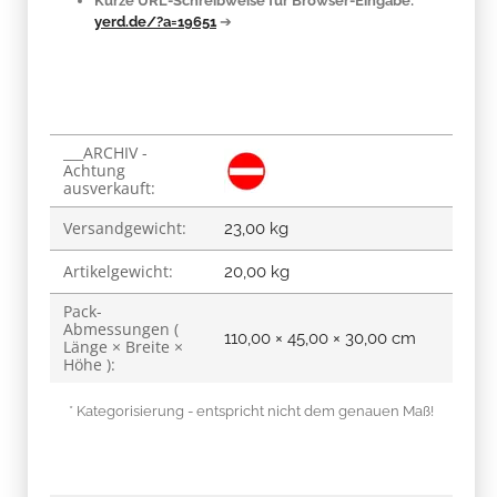
Kurze URL-Schreibweise für Browser-Eingabe:
yerd.de/?a=19651
➔
___ARCHIV -
Produkteigenschaft
Wert
Achtung
ausverkauft:
Versandgewicht:
23,00 kg
Artikelgewicht:
20,00
kg
Pack-
Abmessungen (
110,00 × 45,00 × 30,00 cm
Länge × Breite ×
Höhe ):
* Kategorisierung - entspricht nicht dem genauen Maß!