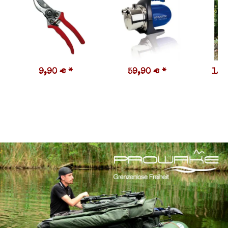
9,90 €
*
59,90 €
*
1.2