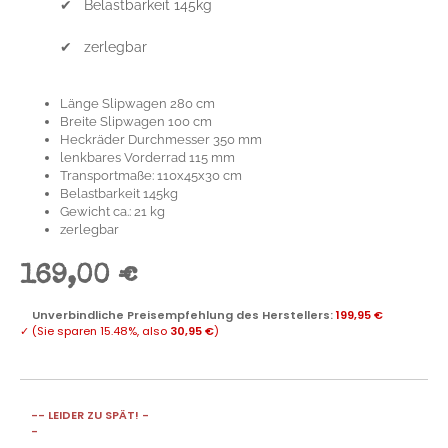
✔ Belastbarkeit 145kg
✔ zerlegbar
Länge Slipwagen 280 cm
Breite Slipwagen 100 cm
Heckräder Durchmesser 350 mm
lenkbares Vorderrad 115 mm
Transportmaße: 110x45x30 cm
Belastbarkeit 145kg
Gewicht ca.: 21 kg
zerlegbar
169,00 €
Unverbindliche Preisempfehlung des Herstellers
:
199,95 €
✓
(Sie sparen
15.48%
, also
30,95 €
)
-- LEIDER ZU SPÄT! -
-