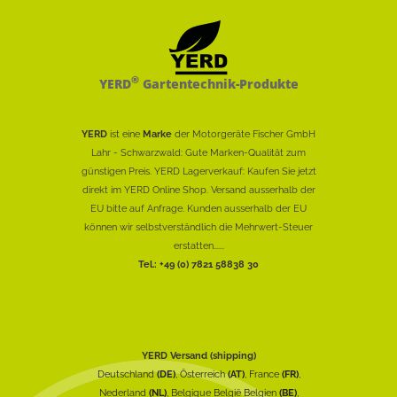
®
YERD
Gartentechnik-Produkte
YERD
ist eine
Marke
der Motorgeräte Fischer GmbH
Lahr - Schwarzwald: Gute Marken-Qualität zum
günstigen Preis. YERD Lagerverkauf: Kaufen Sie jetzt
direkt im YERD Online Shop. Versand ausserhalb der
EU bitte auf Anfrage. Kunden ausserhalb der EU
können wir selbstverständlich die Mehrwert-Steuer
erstatten......
Tel.: +49 (0) 7821 58838 30
YERD Versand (shipping)
Deutschland
(DE)
, Österreich
(AT)
, France
(FR)
,
Nederland
(NL)
, Belgique België Belgien
(BE)
,