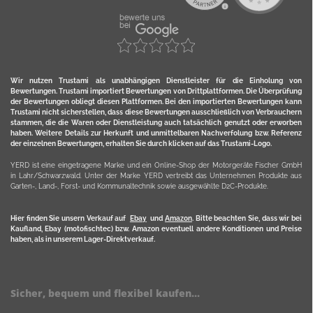
Wir nutzen Trustami als unabhängigen Dienstleister für die Einholung von
Bewertungen. Trustami importiert Bewertungen von Drittplattformen. Die Überprüfung
der Bewertungen obliegt diesen Plattformen. Bei den importierten Bewertungen kann
Trustami nicht sicherstellen, dass diese Bewertungen ausschließlich von Verbrauchern
stammen, die die Waren oder Dienstleistung auch tatsächlich genutzt oder erworben
haben. Weitere Details zur Herkunft und unmittelbaren Nachverfolung bzw. Referenz
der einzelnen Bewertungen, erhalten Sie durch klicken auf das Trustami-Logo.
YERD ist eine eingetragene Marke und ein Online-Shop der Motorgeräte Fischer GmbH
in Lahr/Schwarzwald. Unter der Marke YERD vertreibt das Unternehmen Produkte aus
Garten-, Land-, Forst- und Kommunaltechnik sowie ausgewählte D2C-Produkte.
Hier finden Sie unsern Verkauf auf
Ebay
und
Amazon
. Bitte beachten Sie, dass wir bei
Kaufland, Ebay (motofischtec) bzw. Amazon eventuell andere Konditionen und Preise
haben, als in unserem Lager-Direktverkauf.
Sicher, bequem und flexibel kaufen...