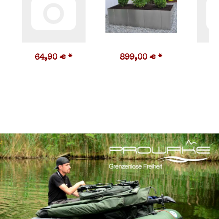
64,90 €
*
899,00 €
*
1