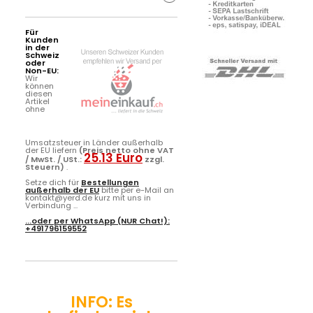
Für
Kunden
in der
Schweiz
oder
Non-EU:
Wir
können
diesen
Artikel
ohne
Umsatzsteuer in Länder außerhalb
der EU liefern
(Preis netto ohne VAT
25.13 Euro
/ MwSt. / USt.:
zzgl.
Steuern)
.
Setze dich für
Bestellungen
außerhalb der EU
bitte per e-Mail an
kontakt@yerd.de kurz mit uns in
Verbindung ...
...oder per
WhatsApp
(NUR Chat!):
+491796159552
INFO: Es