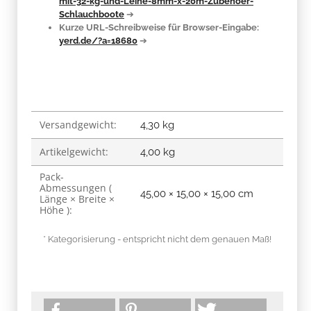
mit-32-kg-und-Leine-8mm-x-20m-Zubehoer-
Schlauchboote
➔
Kurze URL-Schreibweise für Browser-Eingabe:
yerd.de/?a=18680
➔
Versandgewicht:
Produkteigenschaft
Wert
4,30 kg
Artikelgewicht:
4,00
kg
Pack-
Abmessungen (
45,00 × 15,00 × 15,00 cm
Länge × Breite ×
Höhe ):
* Kategorisierung - entspricht nicht dem genauen Maß!