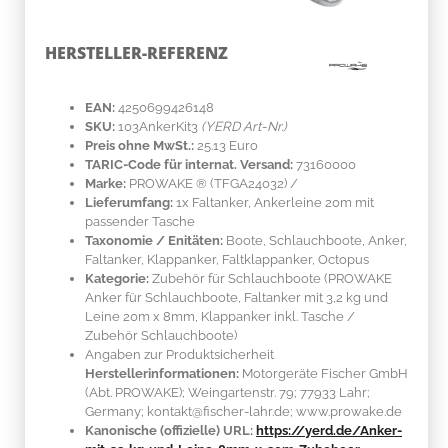
HERSTELLER-REFERENZ
EAN:
4250699426148
SKU:
103AnkerKit3
(YERD Art-Nr.)
Preis ohne MwSt.:
25.13 Euro
TARIC-Code für internat. Versand:
73160000
Marke:
PROWAKE ®
(TFGA24032)
/
Lieferumfang:
1x Faltanker, Ankerleine 20m mit
passender Tasche
Taxonomie / Enitäten:
Boote, Schlauchboote, Anker,
Faltanker, Klappanker, Faltklappanker, Octopus
Kategorie:
Zubehör für Schlauchboote (PROWAKE
Anker für Schlauchboote, Faltanker mit 3,2 kg und
Leine 20m x 8mm, Klappanker inkl. Tasche /
Zubehör Schlauchboote)
Angaben zur Produktsicherheit
Herstellerinformationen:
Motorgeräte Fischer GmbH
(Abt. PROWAKE); Weingartenstr. 79; 77933 Lahr;
Germany; kontakt@fischer-lahr.de; www.prowake.de
Kanonische (offizielle) URL:
https://yerd.de/Anker-