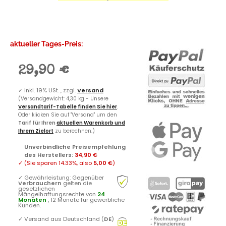
aktueller Tages-Preis:
29,90 €
✓
inkl. 19% USt. , zzgl.
Versand
(Versandgewicht: 4,30 kg - Unsere
Versandtarif-Tabelle finden Sie hier
.
Oder klicken Sie auf "Versand" um den
Tarif für Ihren
aktuellen Warenkorb und
Ihrem Zielort
zu berechnen.)
Unverbindliche Preisempfehlung
des Herstellers
:
34,90 €
✓
(Sie sparen
14.33%
, also
5,00 €
)
✓
Gewährleistung: Gegenüber
Verbrauchern
gelten die
gesetzlichen
Mängelhaftungsrechte von
24
Monaten
, 12 Monate für gewerbliche
Kunden.
✓
Versand aus Deutschland (
DE
)