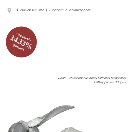
Zurück zur Liste
Zubehör für Schlauchboote
34.90 €
14.33%
gespart
Boote, Schlauchboote, Anker, Faltanker, Klappanker,
Faltklappanker, Octopus
: