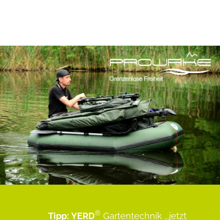
®
Tipp:
YERD
Gartentechnik
...jetzt