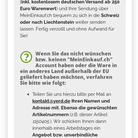
(
inkl. kostenlosem deutschen Versand ab 250
Euro Warenwert
) und Ihre Sendung über
MeinEinkauf.ch bequem zu sich in die
Schweiz
oder nach Liechtenstein
weiter senden
lassen. Fertig verzollt und ohne Aufwand für
Sie!
Wenn Sie das nicht wünschen
bzw. keinen "MeinEinkauf.ch"
Account haben oder die Ware in
ein anderes Land außerhalb der EU
geliefert haben möchten, verfahren
Sie bitte wie folgt:
Teilen Sie uns hierzu bitte per Mail an
kontakt@yerd.de
Ihren Namen und
Adresse mit. Ebenso die gewünschten
Artikelnummern
(z.B. dieser Artikel:
1150405
). Wir schicken Ihnen dann
innerhalb eines Arbeitstages ein
Angebot bzw. unverbindliche