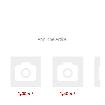
Ähnliche Artikel
1,00 €
*
1,40 €
*
1