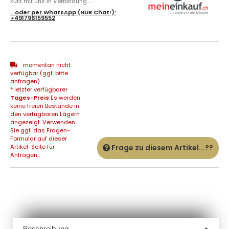
kurz mit uns in Verbindung ...
...oder per
WhatsApp
(NUR Chat!):
+491796159552
momentan nicht
verfügbar (ggf. bitte
anfragen)
* letzter verfügbarer
Tages-Preis
Es werden
keine freien Bestände in
den verfügbaren Lägern
angezeigt. Verwenden
Sie ggf. das Fragen-
Formular auf dieser
Artikel-Seite für
Frage zu diesem Artikel...??
Anfragen...
Beschreibung