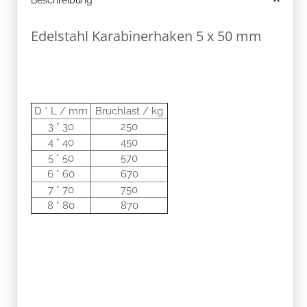
Edelstahl Karabinerhaken 5 x 50 mm
D * L / mm
Bruchlast / kg
3 * 30
250
4 * 40
450
5 * 50
570
6 * 60
670
7 * 70
750
8 * 80
870