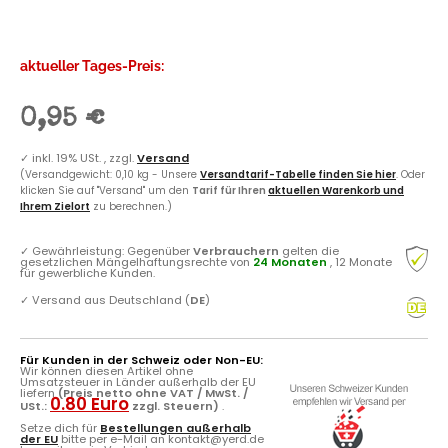
aktueller Tages-Preis:
0,95 €
✓
inkl. 19% USt. , zzgl.
Versand
(Versandgewicht: 0,10 kg - Unsere
Versandtarif-Tabelle finden Sie hier
. Oder
klicken Sie auf "Versand" um den
Tarif für Ihren
aktuellen Warenkorb und
Ihrem Zielort
zu berechnen.)
✓
Gewährleistung: Gegenüber
Verbrauchern
gelten die
gesetzlichen Mängelhaftungsrechte von
24 Monaten
, 12 Monate
für gewerbliche Kunden.
✓
Versand aus Deutschland (
DE
)
Für Kunden in der Schweiz oder Non-EU:
Wir können diesen Artikel ohne
Umsatzsteuer in Länder außerhalb der EU
liefern
(Preis netto ohne VAT / MwSt. /
0.80 Euro
USt.:
zzgl. Steuern)
.
Setze dich für
Bestellungen außerhalb
der EU
bitte per e-Mail an kontakt@yerd.de