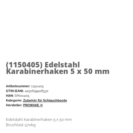
(1150405)
Edelstahl
Karabinerhaken 5 x 50 mm
Artikelnummer:
1150405
GTIN (EAN):
4250699418532
HAN:
SM00405
Kategorie:
Zubehör für Schlauchboote
Hersteller:
PROWAKE ®
Edelstahl Karabinerhaken 5 x 50 mm
Bruchlast: 570kg