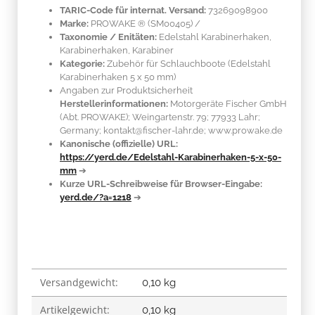
TARIC-Code für internat. Versand:
73269098900
Marke:
PROWAKE ®
(SM00405)
/
Taxonomie / Enitäten:
Edelstahl Karabinerhaken,
Karabinerhaken, Karabiner
Kategorie:
Zubehör für Schlauchboote (Edelstahl
Karabinerhaken 5 x 50 mm)
Angaben zur Produktsicherheit
Herstellerinformationen:
Motorgeräte Fischer GmbH
(Abt. PROWAKE); Weingartenstr. 79; 77933 Lahr;
Germany; kontakt@fischer-lahr.de; www.prowake.de
Kanonische (offizielle) URL:
https://yerd.de/Edelstahl-Karabinerhaken-5-x-50-
mm
➔
Kurze URL-Schreibweise für Browser-Eingabe:
yerd.de/?a=1218
➔
Versandgewicht:
Produkteigenschaft
Wert
0,10 kg
Artikelgewicht:
0,10
kg