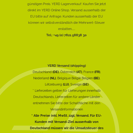
günstigen Preis. YERD Lagerverkauf: Kaufen Sie jetzt
direkt im YERD Online Shop. Versand ausserhalb der
EU bitte auf Anfrage. Kunden ausserhalb der EU
können wir selbstverständlich die Mehrwert-Steuer
erstatten......
Tel.: +49 (0) 7821 58838 30
YERD Versand (shipping)
Deutschland
(DE)
, Österreich
(AT)
, France
(FR)
,
Nederland
(NL)
, Belgique België Belgien
(BE)
,
Lëtzebuerg
(LU)
, Sverige
(SE)
* Lieferzeiten gelten für Lieferungen innerhalb
Deutschlands, Lieferzeiten für andere Länder
entnehmen Sie bitte der Schaltfläche mit den
Versandinformationen
* Alle Preise inkl. MwSt. zzgl. Versand. Für EU-
Kunden mit Versand-Ziel ausserhalb von
Deutschland müssen wir die Umsatzsteuer des