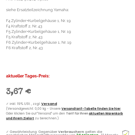
siehe Ersatzteilzeichnung Yamaha:
F4 Zylinder+Kurbelgehäuse 1, Nr. 19
F4 Kraftstoff 2, Nr. 43
F5 Zylinder+Kurbelgehäuse 1, Nr. 19
F5 Kraftstoff 2, Nr. 43
F6 Zylinder+Kurbelgehäuse 1, Nr. 19
F6 Kraftstoff 2, Nr. 43
aktueller Tages-Preis:
3,67 €
✓
inkl. 19% USt. , zzgl.
Versand
(Versandgewicht: 0,00 kg - Unsere
Versandtarif-Tabelle finden Sie hier
.
Oder klicken Sie auf "Versand" um den
Tarif für Ihren
aktuellen Warenkorb
und Ihrem Zielort
zu berechnen.)
✓
Gewährleistung: Gegenüber
Verbrauchern
gelten die
gesetzlichen Mängelhaftungsrechte von
24 Monaten
, 12 Monate