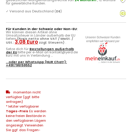
für gewerbliche Kunden.
✓
Versand aus Deutschland (
DE
)
Für Kunden in der Schweiz oder Non-EU:
Wir können diesen Artikel ohne
Umsatzsteuer in Länder außerhalb der EU
liefern
(Preis netto ohne VAT / MwSt. /
3.08 Euro
USt.:
zzgl. Steuern)
.
Setze dich für
Bestellungen außerhalb
der EU
bitte per e-Mail an kontakt@yerd.de
kurz mit uns in Verbindung ...
...oder per
WhatsApp
(NUR Chat!):
+491796159552
momentan nicht
verfügbar (ggf. bitte
anfragen)
* letzter verfügbarer
Tages-Preis
Es werden
keine freien Bestände in
den verfügbaren Lägern
angezeigt. Verwenden
Sie ggf. das Fragen-