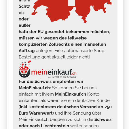
Schw
eiz
oder
außer
halb der EU gesendet bekommen möchten,
müssen wir wegen des teilweise
komplizierten Zollrechts einen manuellen
Auftrag
anlegen. Eine automatisierte Shop-
Bestellung geht aktuell leider nicht!
Für die Schweiz empfehlen wir
MeinEinkauf.ch:
So können Sie bei uns
einfach mit Ihrem
MeinEinkauf.ch
Konto
einkaufen, als wären Sie ein deutscher Kunde
(
inkl. kostenlosem deutschen Versand ab 250
Euro Warenwert
) und Ihre Sendung über
MeinEinkauf.ch bequem zu sich in die
Schweiz
oder nach Liechtenstein
weiter senden