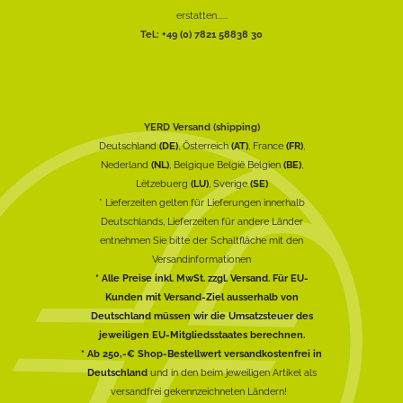
erstatten......
Tel.: +49 (0) 7821 58838 30
YERD Versand (shipping)
Deutschland
(DE)
, Österreich
(AT)
, France
(FR)
,
Nederland
(NL)
, Belgique België Belgien
(BE)
,
Lëtzebuerg
(LU)
, Sverige
(SE)
* Lieferzeiten gelten für Lieferungen innerhalb
Deutschlands, Lieferzeiten für andere Länder
entnehmen Sie bitte der Schaltfläche mit den
Versandinformationen
* Alle Preise inkl. MwSt. zzgl. Versand. Für EU-
Kunden mit Versand-Ziel ausserhalb von
Deutschland müssen wir die Umsatzsteuer des
jeweiligen EU-Mitgliedsstaates berechnen.
* Ab 250,-€ Shop-Bestellwert versandkostenfrei in
Deutschland
und in den beim jeweiligen Artikel als
versandfrei gekennzeichneten Ländern!