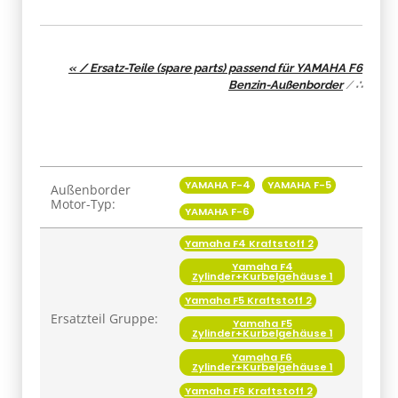
« / Ersatz-Teile (spare parts) passend für YAMAHA F6
Benzin-Außenborder
/
∴
Produkteigenschaft
Wert
YAMAHA F-4
YAMAHA F-5
Außenborder
Motor-Typ:
YAMAHA F-6
Yamaha F4 Kraftstoff 2
Yamaha F4
Zylinder+Kurbelgehäuse 1
Yamaha F5 Kraftstoff 2
Ersatzteil Gruppe:
Yamaha F5
Zylinder+Kurbelgehäuse 1
Yamaha F6
Zylinder+Kurbelgehäuse 1
Yamaha F6 Kraftstoff 2