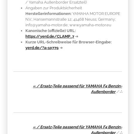
/ Yamaha Außenborder Ersatzteil)
Angaben zur Produktsicherheit
Herstellerinformationen:
YAMAHA MOTOR EUROPE
N.V.; Hansemannstraße 12; 41468 Neuss; Germany;
info@yamaha-motor.de; www.yamaha-motor.eu
Kanonische (offizielle) URL:
https://yerd.de/CLAMP_7
➔
Kurze URL-Schreibweise für Browser-Eingabe:
yerd.de/?a=10779
➔
« / Ersatz-Teile passend für YAMAHA F4 Benzin-
Außenborder
/
∴
« / Ersatz-Teile passend für YAMAHA F4 Benzin-
Außenborder
/
∴