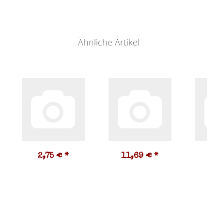
Ähnliche Artikel
2,75 €
*
11,69 €
*
3