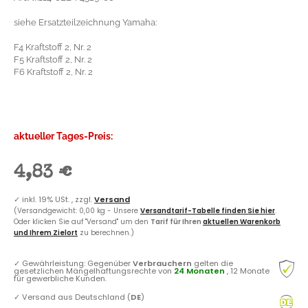
siehe Ersatzteilzeichnung Yamaha:
F4 Kraftstoff 2, Nr. 2
F5 Kraftstoff 2, Nr. 2
F6 Kraftstoff 2, Nr. 2
aktueller Tages-Preis:
4,83 €
✓
inkl. 19% USt. , zzgl.
Versand
(Versandgewicht: 0,00 kg - Unsere
Versandtarif-Tabelle finden Sie hier
.
Oder klicken Sie auf "Versand" um den
Tarif für Ihren
aktuellen Warenkorb
und Ihrem Zielort
zu berechnen.)
✓
Gewährleistung: Gegenüber
Verbrauchern
gelten die
gesetzlichen Mängelhaftungsrechte von
24 Monaten
, 12 Monate
für gewerbliche Kunden.
✓
Versand aus Deutschland (
DE
)