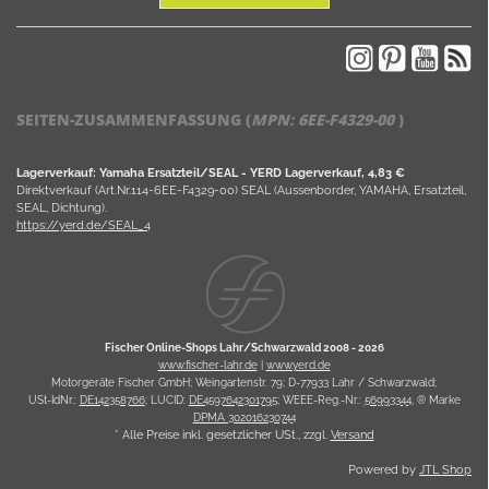
SEITEN-ZUSAMMENFASSUNG (
MPN:
6EE-F4329-00
)
Lagerverkauf: Yamaha Ersatzteil/SEAL - YERD Lagerverkauf, 4,83 €
Direktverkauf (Art.Nr.114-6EE-F4329-00) SEAL (Aussenborder, YAMAHA, Ersatzteil,
SEAL, Dichtung).
https://yerd.de/SEAL_4
Fischer Online-Shops Lahr/Schwarzwald 2008 -
2026
www.fischer-lahr.de
|
www.yerd.de
Motorgeräte Fischer GmbH; Weingartenstr. 79; D-77933 Lahr / Schwarzwald;
USt-IdNr.:
DE142358766
; LUCID:
DE4597642301795
; WEEE-Reg.-Nr.:
56993344
, ® Marke
DPMA 302016230744
* Alle Preise inkl. gesetzlicher USt., zzgl.
Versand
Powered by
JTL Shop