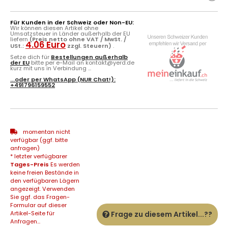
Für Kunden in der Schweiz oder Non-EU:
Wir können diesen Artikel ohne
Umsatzsteuer in Länder außerhalb der EU
liefern
(Preis netto ohne VAT / MwSt. /
4.06 Euro
USt.:
zzgl. Steuern)
.
Setze dich für
Bestellungen außerhalb
der EU
bitte per e-Mail an kontakt@yerd.de
kurz mit uns in Verbindung ...
...oder per
WhatsApp
(NUR Chat!):
+491796159552
momentan nicht
verfügbar (ggf. bitte
anfragen)
* letzter verfügbarer
Tages-Preis
Es werden
keine freien Bestände in
den verfügbaren Lägern
angezeigt. Verwenden
Sie ggf. das Fragen-
Formular auf dieser
Artikel-Seite für
Frage zu diesem Artikel...??
Anfragen...