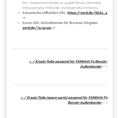
N.V.; Hansemannstraße 12; 41468 Neuss; Germany;
info@yamaha-motor.de; www.yamaha-motor.eu
Kanonische (offizielle) URL:
https://yerd.de/SEAL_4
➔
Kurze URL-Schreibweise für Browser-Eingabe:
yerd.de/?a=10325
➔
« / Ersatz-Teile passend für YAMAHA F4 Benzin-
Außenborder
/
∴
« / Ersatz-Teile (spare parts) passend für YAMAHA F5
Benzin-Außenborder
/
∴