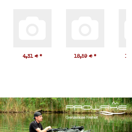
4,31 €
*
18,59 €
*
16