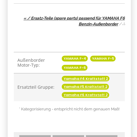
« / Ersatz-Teile (spare parts) passend für YAMAHA F6
Benzin-Außenborder
/
∴
Produkteigenschaft
Wert
YAMAHA F-4
YAMAHA F-5
Außenborder
Motor-Typ:
YAMAHA F-6
Yamaha F4 Kraftstoff 2
Ersatzteil Gruppe:
Yamaha F5 Kraftstoff 2
Yamaha F6 Kraftstoff 2
* Kategorisierung - entspricht nicht dem genauen Maß!