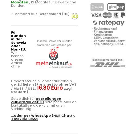
Monaten
, 12 Monate für gewerbliche
Kunden.
✓
Versand aus Deutschland (
DE
)
Für
Kunden
in der
Schweiz
oder
Non-EU:
Wir
können
diesen
Artikel
ohne
Umsatzsteuer in Länder außerhalb
der EU liefern
(Preis netto ohne VAT
16.80 Euro
/ MwSt. / USt.:
zzgl.
Steuern)
.
Setze dich für
Bestellungen
außerhalb der EU
bitte per e-Mail an
kontakt@yerd.de kurz mit uns in
Verbindung ...
...oder per
WhatsApp
(NUR Chat!):
+491796159552