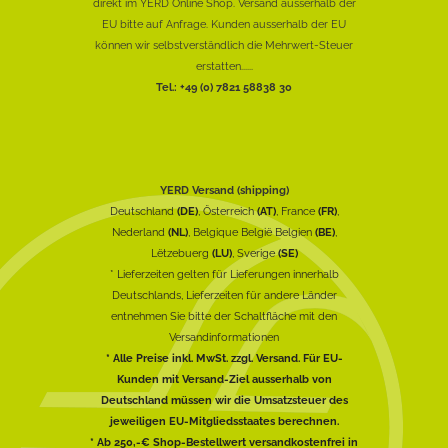
direkt im YERD Online Shop. Versand ausserhalb der
EU bitte auf Anfrage. Kunden ausserhalb der EU
können wir selbstverständlich die Mehrwert-Steuer
erstatten......
Tel.: +49 (0) 7821 58838 30
YERD Versand (shipping)
Deutschland
(DE)
, Österreich
(AT)
, France
(FR)
,
Nederland
(NL)
, Belgique België Belgien
(BE)
,
Lëtzebuerg
(LU)
, Sverige
(SE)
* Lieferzeiten gelten für Lieferungen innerhalb
Deutschlands, Lieferzeiten für andere Länder
entnehmen Sie bitte der Schaltfläche mit den
Versandinformationen
* Alle Preise inkl. MwSt. zzgl. Versand. Für EU-
Kunden mit Versand-Ziel ausserhalb von
Deutschland müssen wir die Umsatzsteuer des
jeweiligen EU-Mitgliedsstaates berechnen.
* Ab 250,-€ Shop-Bestellwert versandkostenfrei in