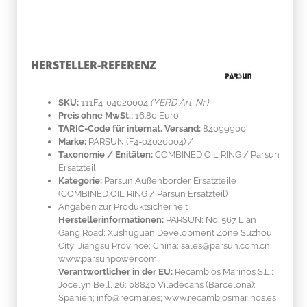
HERSTELLER-REFERENZ
SKU:
111F4-04020004
(YERD Art-Nr.)
Preis ohne MwSt.:
16.80 Euro
TARIC-Code für internat. Versand:
84099900
Marke:
PARSUN
(F4-04020004)
/
Taxonomie / Enitäten:
COMBINED OIL RING / Parsun
Ersatzteil
Kategorie:
Parsun Außenborder Ersatzteile
(COMBINED OIL RING / Parsun Ersatzteil)
Angaben zur Produktsicherheit
Herstellerinformationen:
PARSUN; No. 567 Lian
Gang Road; Xushuguan Development Zone Suzhou
City; Jiangsu Province; China; sales@parsun.com.cn;
www.parsunpower.com
Verantwortlicher in der EU:
Recambios Marinos S.L.;
Jocelyn Bell, 26; 08840 Viladecans (Barcelona);
Spanien; info@recmar.es; www.recambiosmarinos.es