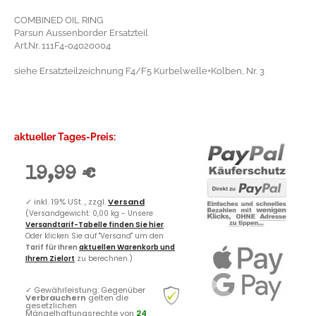
COMBINED OIL RING
Parsun Aussenborder Ersatzteil
Art.Nr. 111F4-04020004
siehe Ersatzteilzeichnung F4/F5 Kurbelwelle+Kolben, Nr. 3
aktueller Tages-Preis:
19,99 €
✓
inkl. 19% USt. , zzgl.
Versand
(Versandgewicht: 0,00 kg - Unsere
Versandtarif-Tabelle finden Sie hier
.
Oder klicken Sie auf "Versand" um den
Tarif für Ihren
aktuellen Warenkorb und
Ihrem Zielort
zu berechnen.)
✓
Gewährleistung: Gegenüber
Verbrauchern
gelten die
gesetzlichen
Mängelhaftungsrechte von
24