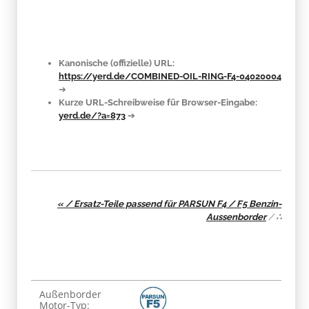
Kanonische (offizielle) URL:
https://yerd.de/COMBINED-OIL-RING-F4-04020004
➔
Kurze URL-Schreibweise für Browser-Eingabe:
yerd.de/?a=873
➔
« / Ersatz-Teile passend für PARSUN F4 / F5 Benzin-
Aussenborder
/
∴
Produkteigenschaft
Wert
Außenborder
Motor-Typ: