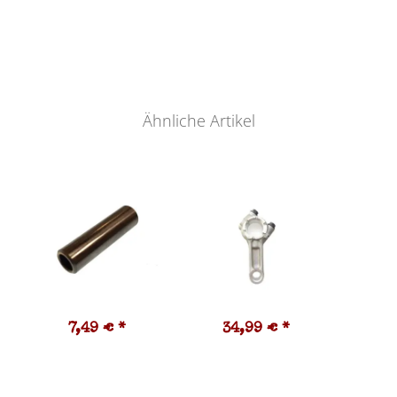
Ähnliche Artikel
7,49 €
*
34,99 €
*
1