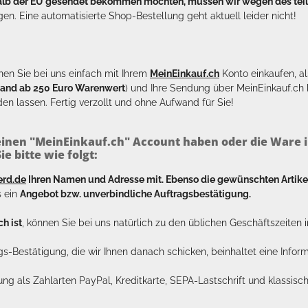
halb der EU gesendet bekommen möchten, müssen wir wegen des tei
en. Eine automatisierte Shop-Bestellung geht aktuell leider nicht!
en Sie bei uns einfach mit Ihrem
MeinEinkauf.ch
Konto einkaufen, al
sand ab 250 Euro Warenwert
) und Ihre Sendung über MeinEinkauf.c
en lassen. Fertig verzollt und ohne Aufwand für Sie!
inen "MeinEinkauf.ch" Account haben oder die Ware i
e bitte wie folgt:
erd.de
Ihren Namen und Adresse mit. Ebenso die gewünschten Arti
s ein
Angebot bzw. unverbindliche Auftragsbestätigung.
h ist
, können Sie bei uns natürlich zu den üblichen Geschäftszeite
ags-Bestätigung, die wir Ihnen danach schicken, beinhaltet eine Info
lung als Zahlarten PayPal, Kreditkarte, SEPA-Lastschrift und klassi