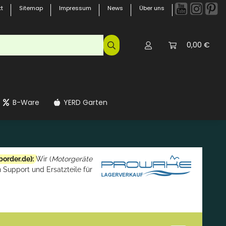
t
Sitemap
Impressum
News
Über uns
0,00 €
B-Ware
YERD Garten
border.de
):
Wir (
Motorgeräte
 Support und Ersatzteile für