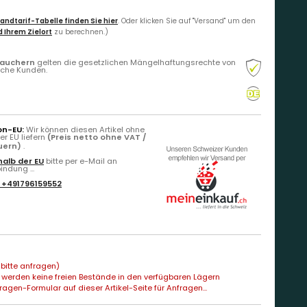
andtarif-Tabelle finden Sie hier
. Oder klicken Sie auf "Versand" um den
 Ihrem Zielort
zu berechnen.)
rauchern
gelten die gesetzlichen Mängelhaftungsrechte von
liche Kunden.
on-EU:
Wir können diesen Artikel ohne
r EU liefern
(Preis netto ohne VAT /
euern)
.
alb der EU
bitte per e-Mail an
ndung ...
:
+491796159552
bitte anfragen)
 werden keine freien Bestände in den verfügbaren Lägern
agen-Formular auf dieser Artikel-Seite für Anfragen...