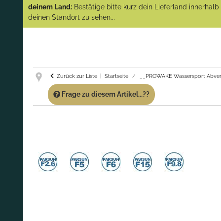
(Abverkauf)!
deinem Land:
Bestätige bitte kurz dein Lieferland innerhal
deinen Standort zu sehen...
GARANTIE UND SERVICE:
Du erhältst über
diese Seite weiterhin Support für PROWAKE
Artikel!
Fragen?
Ruf uns für Fragen zu PROWAKE
Artikeln einfach an!
Zurück zur Liste
Startseite
__PROWAKE Wassersport Abver
Frage zu diesem Artikel...??