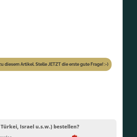
u diesem Artikel. Stelle JETZT die erste gute Frage! :-)
ürkei, Israel u.s.w.) bestellen?