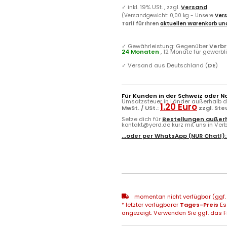
✓
inkl. 19% USt. , zzgl.
Versand
(Versandgewicht: 0,00 kg - Unsere
Vers
Tarif für Ihren
aktuellen Warenkorb und
✓
Gewährleistung: Gegenüber
Verb
24 Monaten
, 12 Monate für gewerb
✓
Versand aus Deutschland (
DE
)
Für Kunden in der Schweiz oder N
Umsatzsteuer in Länder außerhalb de
1.20 Euro
MwSt. / USt.:
zzgl. St
Setze dich für
Bestellungen außerh
kontakt@yerd.de kurz mit uns in Verbi
...oder per
WhatsApp
(NUR Chat!)
momentan nicht verfügbar (ggf. 
* letzter verfügbarer
Tages-Preis
Es
angezeigt. Verwenden Sie ggf. das Fr