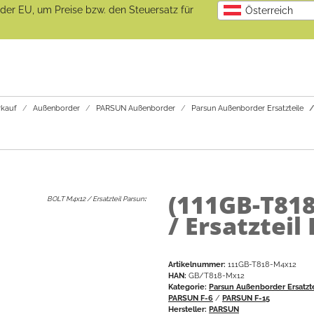
b der EU, um Preise bzw. den Steuersatz für
Österreich
kauf
Außenborder
PARSUN Außenborder
Parsun Außenborder Ersatzteile
(111GB-T81
BOLT M4x12 / Ersatzteil Parsun
:
/ Ersatzteil
Artikelnummer:
111GB-T818-M4x12
HAN:
GB/T818-Mx12
Kategorie:
Parsun Außenborder Ersatzt
PARSUN F-6
/
PARSUN F-15
Hersteller:
PARSUN