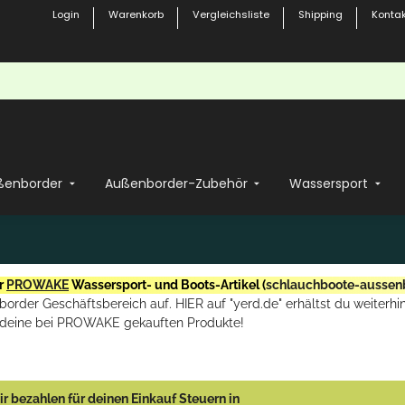
Login
Warenkorb
Vergleichsliste
Shipping
Kontak
ßenborder
Außenborder-Zubehör
Wassersport
r
PROWAKE
Wassersport- und Boots-Artikel (
schlauchboote-aussen
rder Geschäftsbereich auf. HIER auf "yerd.de" erhältst du weiterhin
deine bei PROWAKE gekauften Produkte!
r bezahlen für deinen Einkauf Steuern in