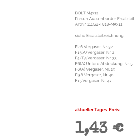
BOLT M4x12
Parsun Aussenborder Ersatzteil
Art.Nr. 111GB-T818-M5x12
siehe Ersatzteilzeichnung:
F2.6 Vergaser, Nr. 32
F15(A) Vergaser, Nr. 2
F4/F5 Vergaser, Nr. 33
F6(A) Untere Abdeckung, Nr. 5
F6(A) Vergaser, Nr. 29
F9.8 Vergaser, Nr. 40
F15 Vergaser, Nr. 47
aktueller Tages-Preis:
1,43 €