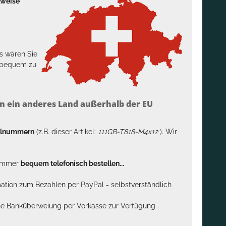
lweise
s wären Sie
h bequem zu
n ein anderes Land außerhalb der EU
kelnummern
(z.B. dieser Artikel:
111GB-T818-M4x12
). Wir
n immer
bequem telefonisch bestellen...
rmation zum Bezahlen per PayPal - selbstverständlich
sche Banküberweiung per Vorkasse zur Verfügung .