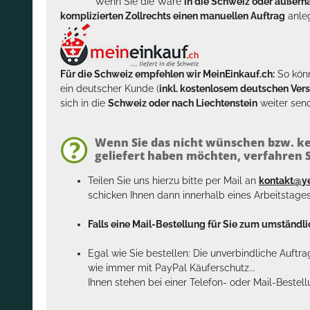
Wenn Sie die Ware
in die Schweiz oder außer
komplizierten Zollrechts einen manuellen Auftrag
anleg
Für die Schweiz empfehlen wir MeinEinkauf.ch:
So könn
ein deutscher Kunde (
inkl. kostenlosem deutschen Ver
sich in die
Schweiz oder nach Liechtenstein
weiter send
Wenn Sie das nicht wünschen bzw. ke
geliefert haben möchten, verfahren Si
Teilen Sie uns hierzu bitte per Mail an
kontakt@y
schicken Ihnen dann innerhalb eines Arbeitstage
Falls eine Mail-Bestellung für Sie zum umständlic
Egal wie Sie bestellen: Die unverbindliche Auftr
wie immer mit PayPal Käuferschutz...
Ihnen stehen bei einer Telefon- oder Mail-Bestel