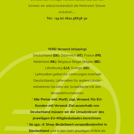
können wir selbstverständlich die Mehrwert-Steuer
erstatten......
Tel.: +49 (0) 7821 58838 30
YERD Versand (shipping)
Deutschland
(DE)
, Österreich
(AT)
, France
(FR)
,
Nederland
(NL)
, Belgique België Belgien
(BE)
,
Lëtzebuerg
(LU)
, Sverige
(SE)
* Lieferzeiten gelten für Lieferungen innerhalb
Deutschlands, Lieferzeiten für andere Länder
entnehmen Sie bitte der Schaltfläche mit den
Versandinformationen
* Alle Preise inkl. MwSt. zzgl. Versand. Für EU-
Kunden mit Versand-Ziel ausserhalb von
Deutschland müssen wir die Umsatzsteuer des
jeweiligen EU-Mitgliedsstaates berechnen.
* Ab 250,-€ Shop-Bestellwert versandkostenfrei in
Deutschland
und in den beim jeweiligen Artikel als