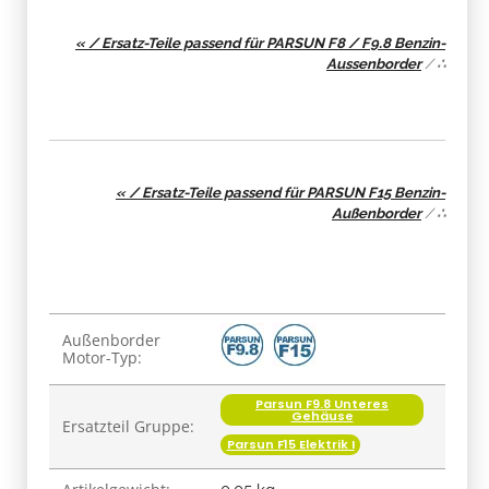
« / Ersatz-Teile passend für PARSUN F8 / F9.8 Benzin-
Aussenborder
/
∴
« / Ersatz-Teile passend für PARSUN F15 Benzin-
Außenborder
/
∴
Produkteigenschaft
Wert
Außenborder
Motor-Typ:
Parsun F9.8 Unteres
Gehäuse
Ersatzteil Gruppe:
Parsun F15 Elektrik I