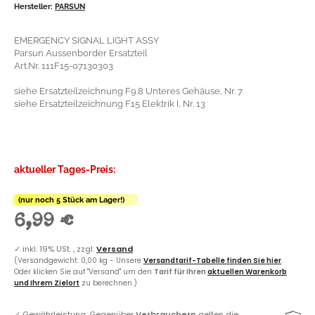
Hersteller:
PARSUN
EMERGENCY SIGNAL LIGHT ASSY
Parsun Aussenborder Ersatzteil
Art.Nr. 111F15-07130303
siehe Ersatzteilzeichnung F9.8 Unteres Gehäuse, Nr. 7
siehe Ersatzteilzeichnung F15 Elektrik I, Nr. 13
aktueller Tages-Preis:
(nur noch 5 Stück am Lager!)
6,99 €
✓
inkl. 19% USt. , zzgl.
Versand
(Versandgewicht: 0,00 kg - Unsere
Versandtarif-Tabelle finden Sie hier
.
Oder klicken Sie auf "Versand" um den
Tarif für Ihren
aktuellen Warenkorb
und Ihrem Zielort
zu berechnen.)
✓
Gewährleistung: Gegenüber
Verbrauchern
gelten die