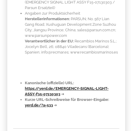
(EMERGENCY SIGNAL LIGHT ASSY F15-07130303 /
Parsun Ersatzteil)
Angaben zur Produktsicherheit
Herstellerinformationen:
PARSUN; No. 567 Lian
Gang Road; Xushuguan Development Zone Suzhou
City; Jiangsu Province; China; sales@parsun.com.cn;
www.parsunpower.com
Verantwortlicher in der EU:
Recambios Marinos S.L.;
Jocelyn Bell, 26; 08840 Viladecans (Barcelona);
Spanien; info@recmar.es; www.recambiosmarinos.es
Kanonische (offizielle) URL:
https://yerd.de/EMERGENCY-SIGNAL-LIGHT-
ASSY-F15-07130303
➔
Kurze URL-Schreibweise für Browser-Eingabe:
yerd.de/?a=533
➔