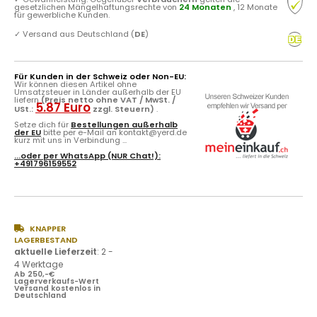
gesetzlichen Mängelhaftungsrechte von
24 Monaten
, 12 Monate
für gewerbliche Kunden.
✓
Versand aus Deutschland (
DE
)
Für Kunden in der Schweiz oder Non-EU:
Wir können diesen Artikel ohne
Umsatzsteuer in Länder außerhalb der EU
liefern
(Preis netto ohne VAT / MwSt. /
5.87 Euro
USt.:
zzgl. Steuern)
.
Setze dich für
Bestellungen außerhalb
der EU
bitte per e-Mail an kontakt@yerd.de
kurz mit uns in Verbindung ...
...oder per
WhatsApp
(NUR Chat!):
+491796159552
KNAPPER
LAGERBESTAND
aktuelle Lieferzeit
:
2 -
4 Werktage
Ab 250,-€
Lagerverkaufs-Wert
Versand kostenlos in
Deutschland