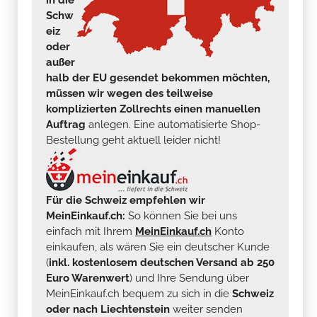
Schw
eiz
oder
außer
halb der EU gesendet bekommen möchten,
müssen wir wegen des teilweise
komplizierten Zollrechts einen manuellen
Auftrag
anlegen. Eine automatisierte Shop-
Bestellung geht aktuell leider nicht!
Für die Schweiz empfehlen wir
MeinEinkauf.ch:
So können Sie bei uns
einfach mit Ihrem
MeinEinkauf.ch
Konto
einkaufen, als wären Sie ein deutscher Kunde
(
inkl. kostenlosem deutschen Versand ab 250
Euro Warenwert
) und Ihre Sendung über
MeinEinkauf.ch bequem zu sich in die
Schweiz
oder nach Liechtenstein
weiter senden