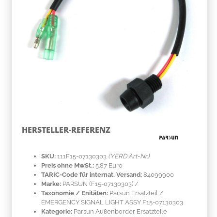
HERSTELLER-REFERENZ
SKU:
111F15-07130303
(YERD Art-Nr.)
Preis ohne MwSt.:
5.87 Euro
TARIC-Code für internat. Versand:
84099900
Marke:
PARSUN
(F15-07130303)
/
Taxonomie / Enitäten:
Parsun Ersatzteil /
EMERGENCY SIGNAL LIGHT ASSY F15-07130303
Kategorie:
Parsun Außenborder Ersatzteile