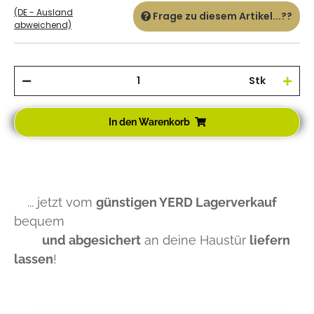
(DE - Ausland
Frage zu diesem Artikel...??
abweichend)
Stk
In den Warenkorb
... jetzt vom
günstigen YERD Lagerverkauf
bequem
und abgesichert
an deine Haustür
liefern
lassen
!