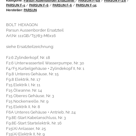
PARSUN F-5
/
PARSUN F-6
/
PARSUN F-6
/
PARSUN F-15
Hersteller:
PARSUN
BOLT HEXAGON
Parsun Aussenborder Ersatzteil
Art.Nr. 111GB/T5783-M6x16
siehe Ersatzteilzeichnung:
F2.6 Zylinderkopf, Nr. 18
F2.6 Unterwasserteil Wasserpumpe, Nr. 30
F4/F5 Kurbelgehäuse + Zylindekopf II, Nr. 1
F9.8 Unteres Gehäuse, Nr. 15
F9.8 Elektrik, Nr. 17
F15 Elektrik I, Nr. 11
F15 Ölwanne, Nr. 14
F15 Oberes Gehäuse, Nr. 3
F15 Nockenwelle, Nr. 9
F15 Elektrik II, Nr. 8
F6A Unteres Gehäuse + Antrieb, Nr. 24
F9.8E-Start Kabelanschluss, Nr. 3
F9.8E-Start Startelektrik, Nr. 16
F15(A) Anlasser, Nr. 25
F15(A) Elektrik II, Nr. 9
F15(A) Kontrollsystem, Nr. 28