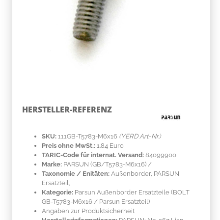
HERSTELLER-REFERENZ
SKU:
111GB-T5783-M6x16
(YERD Art-Nr.)
Preis ohne MwSt.:
1.84 Euro
TARIC-Code für internat. Versand:
84099900
Marke:
PARSUN
(GB/T5783-M6x16)
/
Taxonomie / Enitäten:
Außenborder, PARSUN,
Ersatzteil,
Kategorie:
Parsun Außenborder Ersatzteile (BOLT
GB-T5783-M6x16 / Parsun Ersatzteil)
Angaben zur Produktsicherheit
Herstellerinformationen:
PARSUN; No. 567 Lian