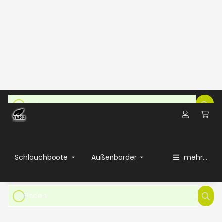
Fragen?
Das YERD Service-Telefon ist Werktags von 9-12
und 13-17 Uhr für Sie verfügbar:
+49 (0) 7821 58838 30
(aktuell nicht besetzt).
WhatsApp
(NUR Chat):
+491796159552
Oder nutze das Produktfragen-Formular auf der jeweiligen
Produktseite...
HIER
>>
Schlauchboote
Außenborder
mehr...