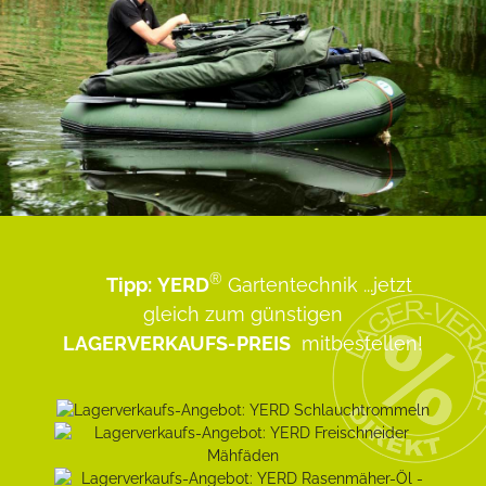
®
Tipp:
YERD
Gartentechnik
...jetzt
gleich zum günstigen
LAGERVERKAUFS-PREIS
mitbestellen!