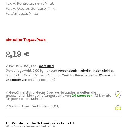
F15(A) Oberes Gehäuse, Nr. 9
F15 Anlasser, Nr. 24
aktueller Tages-Preis:
2,19 €
✓
inkl. 19% USt. , zzgl.
Versand
(Versandgewicht: 0,00 kg - Unsere
Versandtarif-Tabelle finden Sie hier
.
Oder klicken Sie auf "Versand" um den
Tarif für Ihren
aktuellen Warenkorb
und Ihrem Zielort
zu berechnen.)
✓
Gewährleistung: Gegenüber
Verbrauchern
gelten die
gesetzlichen Mängelhaftungsrechte von
24 Monaten
, 12 Monate
für gewerbliche Kunden.
✓
Versand aus Deutschland (
DE
)
Für Kunden in der Schweiz oder Non-EU:
Wir können diesen Artikel ohne
Umsatzsteuer in Länder außerhalb der EU