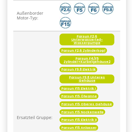
Produkteigenschaft
Wert
Außenborder
Motor-Typ:
Parsun F2,6
Unterwasserteil-
Wasserpumpe
Parsun F2,6 Zylinderkopf
Parsun F4/F5
Zylinder+Kurbelgehäuse2
Parsun F9.8 Elektrik
Parsun F9.8 Unteres
Gehäuse
Parsun F15 Elektrik I
Parsun F15 Ölwanne
Parsun F15 Oberes Gehäuse
Parsun F15 Nockenwelle
Ersatzteil Gruppe:
Parsun F15 Elektrik II
Parsun F15 Anlasser
Parsun F6A Unteres