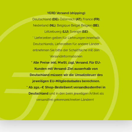
YERD Versand (shipping)
Deutschland
(DE)
, Österreich
(AT)
, France
(FR)
,
Nederland
(NL)
, Belgique België Belgien
(BE)
,
Lëtzebuerg
(LU)
, Sverige
(SE)
* Lieferzeiten gelten für Lieferungen innerhalb
Deutschlands, Lieferzeiten für andere Länder
entnehmen Sie bitte der Schaltfläche mit den
Versandinformationen
* Alle Preise inkl. MwSt. zzgl. Versand. Für EU-
Kunden mit Versand-Ziel ausserhalb von
Deutschland müssen wir die Umsatzsteuer des
jeweiligen EU-Mitgliedsstaates berechnen.
* Ab 250,-€ Shop-Bestellwert versandkostenfrei in
Deutschland
und in den beim jeweiligen Artikel als
versandfrei gekennzeichneten Ländern!