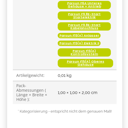
Gehäuse + Antrieb
Parsun F9.8E-Start
Startelektrik
Parsun F9.8E-Start
Kabelanschluss
Parsun F15(A) Anlasser
Parsun F15(A) Elektrik II
Parsun F15(A)
Kontrollsystem
Parsun F15(A) Oberes
Gehäuse
Artikelgewicht:
0,01
kg
Pack-
Abmessungen (
1,00 × 1,00 × 2,00 cm
Länge × Breite ×
Höhe ):
* Kategorisierung - entspricht nicht dem genauen Maß!