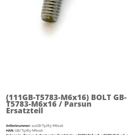
(111GB-T5783-M6x16)
BOLT GB-
T5783-M6x16 / Parsun
Ersatzteil
Artikelnummer:
111GB-T5783-M6x16
HAN:
GB/T5783-M6x16
Kategorie:
Parsun Außenborder Ersatzteile
/
PARSUN F-9.8
/
PARSUN F-2.6
/