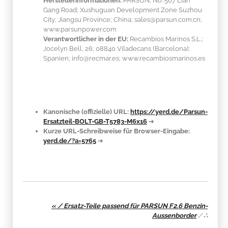
Gang Road; Xushuguan Development Zone Suzhou
City; Jiangsu Province; China; sales@parsun.com.cn;
www.parsunpower.com
Verantwortlicher in der EU:
Recambios Marinos S.L.;
Jocelyn Bell, 26; 08840 Viladecans (Barcelona);
Spanien; info@recmar.es; www.recambiosmarinos.es
Kanonische (offizielle) URL:
https://yerd.de/Parsun-
Ersatzteil-BOLT-GB-T5783-M6x16
➔
Kurze URL-Schreibweise für Browser-Eingabe:
yerd.de/?a=5765
➔
« / Ersatz-Teile passend für PARSUN F2.6 Benzin-
Aussenborder
/
∴