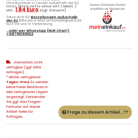
liefern
(Preis netto ohne VAT / MwSt. /
1.84 Euro
USt.:
zzgl. Steuern)
.
Setze dich für
Bestellungen außerhalb
der EU
bitte per e-Mail an kontakt@yerd.de
kurz mit uns in Verbindung ...
...oder per
WhatsApp
(NUR Chat!):
+491796159552
momentan nicht
verfügbar (ggf. bitte
anfragen)
* letzter verfügbarer
Tages-Preis
Es werden
keine freien Bestände in
den verfügbaren Lägern
angezeigt. Verwenden
Sie ggf. das Fragen-
Formular auf dieser
Artikel-Seite für
Frage zu diesem Artikel...??
Anfragen...