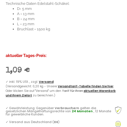
Technische Daten Edelstahl-Schäkel:
D= 5 mm
A = 13 mm
B = 24 mm
L = 23 mm
Bruchlast = 1500 kg
aktueller Tages-Preis:
1,09 €
✓
inkl. 19% USt. , zzgl.
Versand
(Versandgewicht: 0,20 kg - Unsere
Versandtarif-Tabelle finden Sie hier
.
Oder klicken Sie auf "Versand" um den
Tarif für Ihren
aktuellen Warenkorb
und Ihrem Zielort
zu berechnen.)
✓
Gewährleistung: Gegenüber
Verbrauchern
gelten die
gesetzlichen Mängelhaftungsrechte von
24 Monaten
, 12 Monate
für gewerbliche Kunden.
✓
Versand aus Deutschland (
DE
)