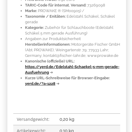
TARIC-Code für internat. Versand:
73269098
Marke:
PROWAKE ®
(SM00905)
/
Taxonomie / Enitäten:
Edelstahl Schäkel, Schäkel
gerade
Kategorie:
Zubehör für Schlauchboote (Edelstahl
Schäkel 5 mm gerade Ausführung)
Angaben zur Produktsicherheit
Herstellerinformationen:
Motorgeräte Fischer GmbH
(Abt. PROWAKE); Weingartenstr. 79; 77933 Lahr;
Germany; kontakt@fischer-lahr.de; www.prowake.de
Kanonische (offizielle) URL:
https://yerd.de/Edelstahl-Schaekel-5-mm-gerade-
Ausfuehrung
➔
Kurze URL-Schreibweise für Browser-Eingabe:
yerd.de/?a=1228
➔
Versandgewicht:
Produkteigenschaft
Wert
0,20 kg
Artikelgewicht:
0,10
kg