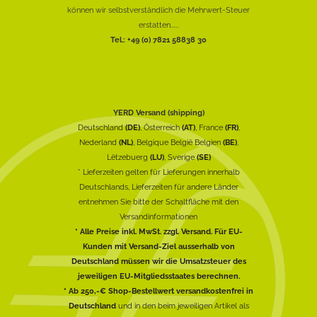
können wir selbstverständlich die Mehrwert-Steuer
erstatten......
Tel.: +49 (0) 7821 58838 30
YERD Versand (shipping)
Deutschland
(DE)
, Österreich
(AT)
, France
(FR)
,
Nederland
(NL)
, Belgique België Belgien
(BE)
,
Lëtzebuerg
(LU)
, Sverige
(SE)
* Lieferzeiten gelten für Lieferungen innerhalb
Deutschlands, Lieferzeiten für andere Länder
entnehmen Sie bitte der Schaltfläche mit den
Versandinformationen
* Alle Preise inkl. MwSt. zzgl. Versand. Für EU-
Kunden mit Versand-Ziel ausserhalb von
Deutschland müssen wir die Umsatzsteuer des
jeweiligen EU-Mitgliedsstaates berechnen.
* Ab 250,-€ Shop-Bestellwert versandkostenfrei in
Deutschland
und in den beim jeweiligen Artikel als