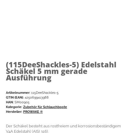
(115DeeShackles-5)
Edelstahl
Schäkel 5 mm gerade
Ausführung
Artikelnummer:
115DeeShackles-5
GTIN (EAN):
4250699413988
HAN:
SM00905
Kategorie:
Zubehör für Schlauchboote
Hersteller:
PROWAKE ®
Der Schäkel besteht aus rostfreiem und korrosionsbeständigem
V4A Edelstahl (AISI 316).