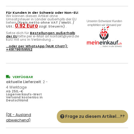
Für Kunden in der Schweiz oder Non-EU:
Wir können diesen Artikel ohne
Umsatzsteuer in Länder außerhalb der EU
liefern
(Preis netto ohne VAT / MwSt. /
0.92 Euro
USt.:
zzgl. Steuern)
.
Setze dich für
Bestellungen außerhalb
der EU
bitte per e-Mail an kontakt@yerd.de
kurz mit uns in Verbindung ...
...oder per
WhatsApp
(NUR Chat!):
+491796159552
VERFÜGBAR
aktuelle Lieferzeit
:
2 -
4 Werktage
Ab 250,-€
Lagerverkaufs-Wert
Versand kostenlos in
Deutschland
(DE - Ausland
Frage zu diesem Artikel...??
abweichend)