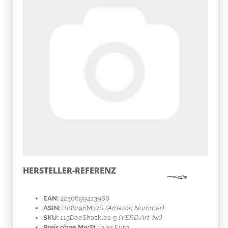
HERSTELLER-REFERENZ
EAN:
4250699413988
ASIN:
B08296M37S
(Amazon Nummer)
SKU:
115DeeShackles-5
(YERD Art-Nr.)
Preis ohne MwSt.:
0.92 Euro