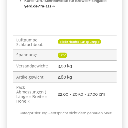
Kurze URL-Schreibweise für Browser-Eingabe:
yerd.de/?a=121
➔
Luftpumpe
Produkteigenschaft
Wert
elektrische Luftpumpe
Schlauchboot:
Spannung:
12 V
Versandgewicht:
3,00 kg
Artikelgewicht:
2,80
kg
Pack-
Abmessungen (
22,00 × 20,50 × 27,00 cm
Länge × Breite ×
Höhe ):
* Kategorisierung - entspricht nicht dem genauen Maß!