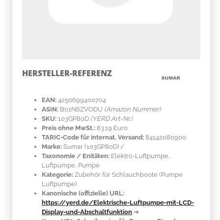
HERSTELLER-REFERENZ
EAN:
4250699400704
ASIN:
B01N6ZVODU
(Amazon Nummer)
SKU:
103GP80D
(YERD Art-Nr.)
Preis ohne MwSt.:
83.19 Euro
TARIC-Code für internat. Versand:
84142080900
Marke:
Sumar
(103GP80D)
/
Taxonomie / Enitäten:
Elektro-Luftpumpe,
Luftpumpe, Pumpe
Kategorie:
Zubehör für Schlauchboote (Pumpe
Luftpumpe)
Kanonische (offizielle) URL:
https://yerd.de/Elektrische-Luftpumpe-mit-LCD-
Display-und-Abschaltfunktion
➔