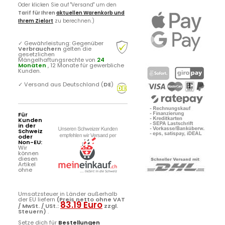
Oder klicken Sie auf "Versand" um den
Tarif für Ihren
aktuellen Warenkorb und
Ihrem Zielort
zu berechnen.)
✓
Gewährleistung: Gegenüber
Verbrauchern
gelten die
gesetzlichen
Mängelhaftungsrechte von
24
Monaten
, 12 Monate für gewerbliche
Kunden.
✓
Versand aus Deutschland (
DE
)
Für
Kunden
in der
Schweiz
oder
Non-EU:
Wir
können
diesen
Artikel
ohne
Umsatzsteuer in Länder außerhalb
der EU liefern
(Preis netto ohne VAT
83.19 Euro
/ MwSt. / USt.:
zzgl.
Steuern)
.
Setze dich für
Bestellungen