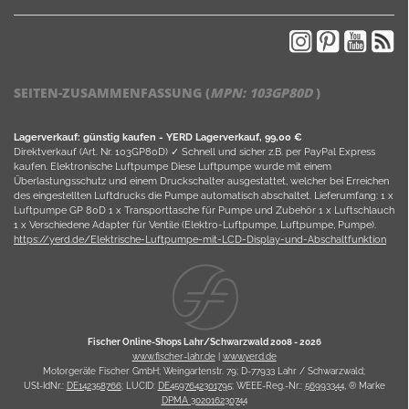
SEITEN-ZUSAMMENFASSUNG (
MPN:
103GP80D
)
Lagerverkauf: günstig kaufen - YERD Lagerverkauf, 99,00 €
Direktverkauf (Art. Nr. 103GP80D) ✓ Schnell und sicher z.B. per PayPal Express
kaufen. Elektronische Luftpumpe Diese Luftpumpe wurde mit einem
Überlastungsschutz und einem Druckschalter ausgestattet, welcher bei Erreichen
des eingestellten Luftdrucks die Pumpe automatisch abschaltet. Lieferumfang: 1 x
Luftpumpe GP 80D 1 x Transporttasche für Pumpe und Zubehör 1 x Luftschlauch
1 x Verschiedene Adapter für Ventile (Elektro-Luftpumpe, Luftpumpe, Pumpe).
https://yerd.de/Elektrische-Luftpumpe-mit-LCD-Display-und-Abschaltfunktion
Fischer Online-Shops Lahr/Schwarzwald 2008 -
2026
www.fischer-lahr.de
|
www.yerd.de
Motorgeräte Fischer GmbH; Weingartenstr. 79; D-77933 Lahr / Schwarzwald;
USt-IdNr.:
DE142358766
; LUCID:
DE4597642301795
; WEEE-Reg.-Nr.:
56993344
, ® Marke
DPMA 302016230744