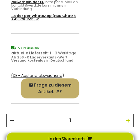
außerhalb der EU
bitte per e-Mail an
kontakt@yerd.de kurz mit uns in
Verbindung ...
...oder per
WhatsApp
(NUR Chat!):
+491796159552
VERFÜGBAR
aktuelle Lieferzeit
:
1 - 3 Werktage
Ab 250,-€ Lagerverkaufs-Wert
Versand kostenlos in Deutschland
(DE - Ausland abweichend)
Frage zu diesem
Artikel...??
In den Warenkorb