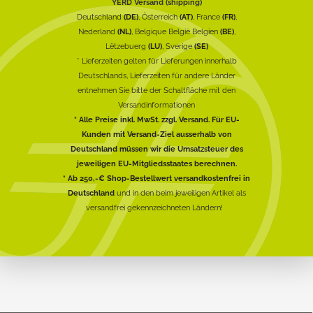
YERD Versand (shipping)
Deutschland
(DE)
, Österreich
(AT)
, France
(FR)
,
Nederland
(NL)
, Belgique België Belgien
(BE)
,
Lëtzebuerg
(LU)
, Sverige
(SE)
* Lieferzeiten gelten für Lieferungen innerhalb
Deutschlands, Lieferzeiten für andere Länder
entnehmen Sie bitte der Schaltfläche mit den
Versandinformationen
* Alle Preise inkl. MwSt. zzgl. Versand. Für EU-
Kunden mit Versand-Ziel ausserhalb von
Deutschland müssen wir die Umsatzsteuer des
jeweiligen EU-Mitgliedsstaates berechnen.
* Ab 250,-€ Shop-Bestellwert versandkostenfrei in
Deutschland
und in den beim jeweiligen Artikel als
versandfrei gekennzeichneten Ländern!