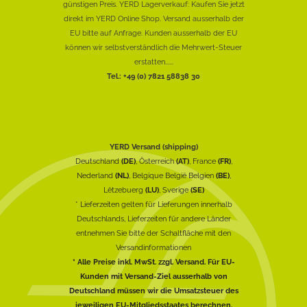
günstigen Preis. YERD Lagerverkauf: Kaufen Sie jetzt
direkt im YERD Online Shop. Versand ausserhalb der
EU bitte auf Anfrage. Kunden ausserhalb der EU
können wir selbstverständlich die Mehrwert-Steuer
erstatten......
Tel.: +49 (0) 7821 58838 30
YERD Versand (shipping)
Deutschland
(DE)
, Österreich
(AT)
, France
(FR)
,
Nederland
(NL)
, Belgique België Belgien
(BE)
,
Lëtzebuerg
(LU)
, Sverige
(SE)
* Lieferzeiten gelten für Lieferungen innerhalb
Deutschlands, Lieferzeiten für andere Länder
entnehmen Sie bitte der Schaltfläche mit den
Versandinformationen
* Alle Preise inkl. MwSt. zzgl. Versand. Für EU-
Kunden mit Versand-Ziel ausserhalb von
Deutschland müssen wir die Umsatzsteuer des
jeweiligen EU-Mitgliedsstaates berechnen.