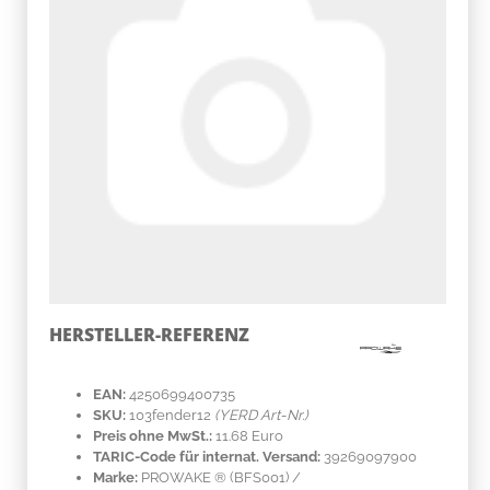
HERSTELLER-REFERENZ
EAN:
4250699400735
SKU:
103fender12
(YERD Art-Nr.)
Preis ohne MwSt.:
11.68 Euro
TARIC-Code für internat. Versand:
39269097900
Marke:
PROWAKE ®
(BFS001)
/