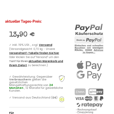
aktueller Tages-Preis:
13,90 €
✓
inkl. 19% USt. , zzgl.
Versand
(Versandgewicht: 0,70 kg - Unsere
Versandtarif-Tabelle finden Sie hier
.
Oder klicken Sie auf "Versand" um den
Tarif für Ihren
aktuellen Warenkorb und
Ihrem Zielort
zu berechnen.)
✓
Gewährleistung: Gegenüber
Verbrauchern
gelten die
gesetzlichen
Mängelhaftungsrechte von
24
Monaten
, 12 Monate für gewerbliche
Kunden.
✓
Versand aus Deutschland (
DE
)
Für