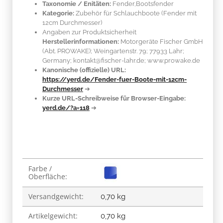
Taxonomie / Enitäten:
Fender,Bootsfender
Kategorie:
Zubehör für Schlauchboote (Fender mit
12cm Durchmesser)
Angaben zur Produktsicherheit
Herstellerinformationen:
Motorgeräte Fischer GmbH
(Abt. PROWAKE); Weingartenstr. 79; 77933 Lahr;
Germany; kontakt@fischer-lahr.de; www.prowake.de
Kanonische (offizielle) URL:
https://yerd.de/Fender-fuer-Boote-mit-12cm-
Durchmesser
➔
Kurze URL-Schreibweise für Browser-Eingabe:
yerd.de/?a=118
➔
Produkteigenschaft
Wert
Farbe /
Oberfläche:
Versandgewicht:
0,70 kg
Artikelgewicht:
0,70
kg