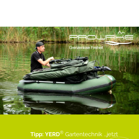
®
Tipp:
YERD
Gartentechnik
...jetzt