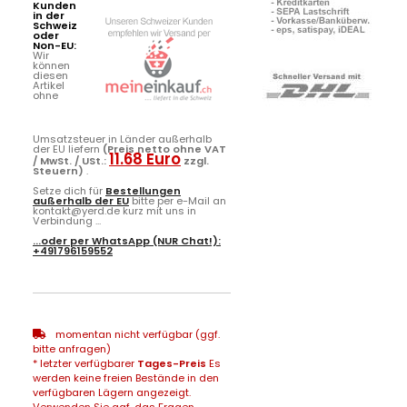
Kunden
in der
Schweiz
oder
Non-EU:
Wir
können
diesen
Artikel
ohne
Umsatzsteuer in Länder außerhalb
der EU liefern
(Preis netto ohne VAT
11.68 Euro
/ MwSt. / USt.:
zzgl.
Steuern)
.
Setze dich für
Bestellungen
außerhalb der EU
bitte per e-Mail an
kontakt@yerd.de kurz mit uns in
Verbindung ...
...oder per
WhatsApp
(NUR Chat!):
+491796159552
momentan nicht verfügbar (ggf.
bitte anfragen)
* letzter verfügbarer
Tages-Preis
Es
werden keine freien Bestände in den
verfügbaren Lägern angezeigt.
Verwenden Sie ggf. das Fragen-