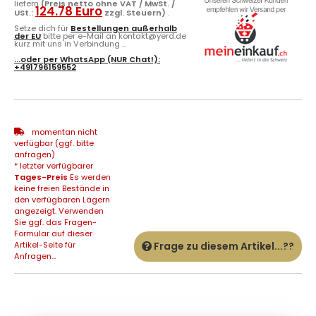
liefern
(Preis netto ohne VAT / MwSt. /
124.78 Euro
USt.:
zzgl. Steuern)
.
Setze dich für
Bestellungen außerhalb
der EU
bitte per e-Mail an kontakt@yerd.de
kurz mit uns in Verbindung ...
...oder per
WhatsApp
(NUR Chat!):
+491796159552
momentan nicht
verfügbar (ggf. bitte
anfragen)
* letzter verfügbarer
Tages-Preis
Es werden
keine freien Bestände in
den verfügbaren Lägern
angezeigt. Verwenden
Sie ggf. das Fragen-
Formular auf dieser
Artikel-Seite für
Frage zu diesem Artikel...??
Anfragen...