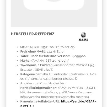
HERSTELLER-REFERENZ
SKU:
114-68T-45571-00
(YERD Art-Nr.)
Preis ohne MwSt.:
124.78 Euro
TARIC-Code für internat. Versand:
84099900
Marke:
YAMAHA
(68T-45571-00)
/
Taxonomie / Enitäten:
Aussenborder, Yamaha F9.9,
Ersatzteil, GEAR 2 (27T)
Kategorie:
Yamaha Außenborder Ersatzteile (GEAR 2
(27T) / Yamaha Außenborder Ersatzteil)
Angaben zur Produktsicherheit
Herstellerinformationen:
YAMAHA MOTOR EUROPE
N.V.; Hansemannstraße 12; 41468 Neuss; Germany;
info@yamaha-motor.de; www.yamaha-motor.eu
Kanonische (offizielle) URL:
https://yerd.de/GEAR-
2-27T_1
➔