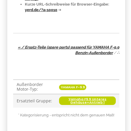
Kurze URL-Schreibweise für Browser-Eingabe:
yerd.de/?a=10010
➔
« / Ersatz-Teile (spare parts) passend für YAMAHA F-9.9
Benzin-Außenborder
/
∴
Außenborder
Produkteigenschaft
Wert
YAMAHA F-9.9
Motor-Typ:
Yamaha F9.9 Unteres
Ersatzteil Gruppe:
Gehäuse+Antrieb 1
* Kategorisierung - entspricht nicht dem genauen Maß!