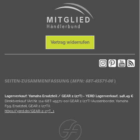
Vertrag widerrufen
SEITEN-ZUSAMMENFASSUNG (
MPN:
68T-45571-00
)
Lagerverkauf: Yamaha Ersatzteil / GEAR 2 (27T) - YERD Lagerverkauf, 148,49 €
Direktverkauf (Art.Nr. 114-68T-45571-00) GEAR 2 (27T) (Aussenborder, Yamaha
F9.9, Ersatzteil, GEAR 2 (27T)).
https://yerd.de/GEAR-2-27T_1