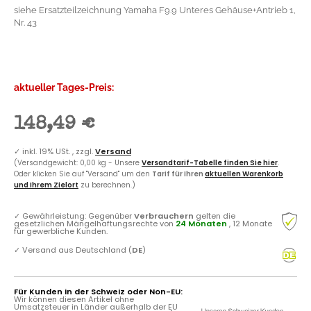
siehe Ersatzteilzeichnung Yamaha F9.9 Unteres Gehäuse+Antrieb 1,
Nr. 43
aktueller Tages-Preis:
148,49 €
✓
inkl. 19% USt. , zzgl.
Versand
(Versandgewicht: 0,00 kg - Unsere
Versandtarif-Tabelle finden Sie hier
.
Oder klicken Sie auf "Versand" um den
Tarif für Ihren
aktuellen Warenkorb
und Ihrem Zielort
zu berechnen.)
✓
Gewährleistung: Gegenüber
Verbrauchern
gelten die
gesetzlichen Mängelhaftungsrechte von
24 Monaten
, 12 Monate
für gewerbliche Kunden.
✓
Versand aus Deutschland (
DE
)
Für Kunden in der Schweiz oder Non-EU:
Wir können diesen Artikel ohne
Umsatzsteuer in Länder außerhalb der EU