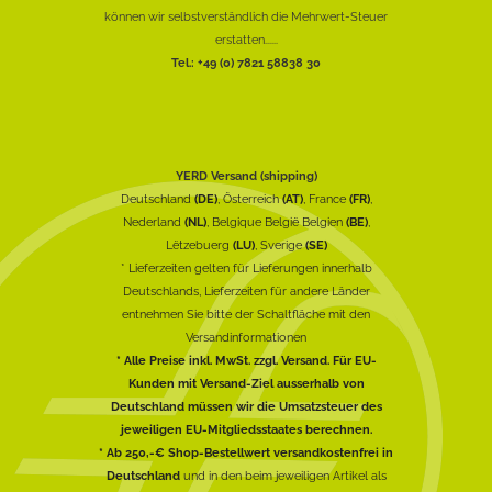
können wir selbstverständlich die Mehrwert-Steuer
erstatten......
Tel.: +49 (0) 7821 58838 30
YERD Versand (shipping)
Deutschland
(DE)
, Österreich
(AT)
, France
(FR)
,
Nederland
(NL)
, Belgique België Belgien
(BE)
,
Lëtzebuerg
(LU)
, Sverige
(SE)
* Lieferzeiten gelten für Lieferungen innerhalb
Deutschlands, Lieferzeiten für andere Länder
entnehmen Sie bitte der Schaltfläche mit den
Versandinformationen
* Alle Preise inkl. MwSt. zzgl. Versand. Für EU-
Kunden mit Versand-Ziel ausserhalb von
Deutschland müssen wir die Umsatzsteuer des
jeweiligen EU-Mitgliedsstaates berechnen.
* Ab 250,-€ Shop-Bestellwert versandkostenfrei in
Deutschland
und in den beim jeweiligen Artikel als